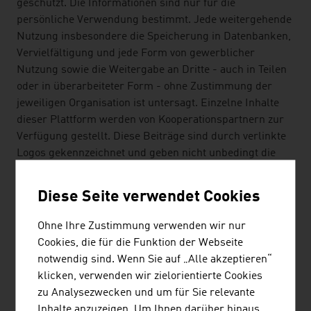
geschützt. Die Informationen sind nur für die
persönliche Verwendung bestimmt. Jede weitergehende
Nutzung insbesondere die Speicherung in Datenbanken,
Vervielfältigung und jede Form von gewerblicher
Nutzung sowie die Weitergabe an Dritte - auch in Teilen
oder in überarbeiteter Form - ohne Zustimmung der
jeweiligen Organisation ist untersagt. Einzelne Inhalte
dieser Plattform werden von Kooperationspartnern zur
Verfügung gestellt. Diese Beiträge sind durch verlinkte
Logos gekennzeichnet und geben nicht unbedingt die
Meinung der WKÖ / AUSSENWIRTSCHAFT AUSTRIA
wieder.
Diese Seite verwendet Cookies
Hyperlinks auf
www.advantageaustria.org
sind
Ohne Ihre Zustimmung verwenden wir nur
willkommen. Jede Einbindung einzelner Seiten unseres
Cookies, die für die Funktion der Webseite
Angebotes in fremde Frames ist zu unterlassen.
notwendig sind. Wenn Sie auf „Alle akzeptieren“
klicken, verwenden wir zielorientierte Cookies
HINWEIS ZUR GLEICHBEHANDLUNG DER
zu Analysezwecken und um für Sie relevante
GESCHLECHTER
Inhalte anzuzeigen. Um Ihnen darüber hinaus