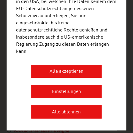
in den USA, bei welchen Ihre Daten keinem dem
Österreichische Botschaft - Handelsabteilung
EU-Datenschutzrecht angemessenen
ADVANTAGE AUSTRIA Berlin
Schutzniveau unterliegen, Sie nur
Stauffenbergstraße 1
eingeschränkte, bis keine
10785 Berlin
datenschutzrechtliche Rechte genießen und
Deutschland
insbesondere auch die US-amerikanische
+49 30 25 75 75-0
Regierung Zugang zu diesen Daten erlangen
berlin@advantageaustria.org
kann.
Follow us on LinkedIn!
www.advantageaustria.org/de
Alle akzeptieren
Österreichisches Generalkonsulat - Handelsabteilung
ADVANTAGE AUSTRIA München
Einstellungen
Ludwigstraße 19
80539 München
Deutschland
+49 89 24 29 14-0
Alle ablehnen
muenchen@advantageaustria.org
Follow us on LinkedIn!
www.advantageaustria.org/de