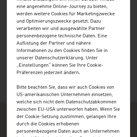
eine angenehme Online-Journey zu bieten,
Grundsätzlich sind alle Angaben und Schreibweisen
werden weitere Cookies für Marketingzwecke
auf
www.advantageaustria.org
und allen von diesen
und Optimierungszwecke gesetzt. Dazu
Seiten downloadbaren Dokumenten geschlechtsneutral
verarbeiten wir und ausgewählte Partner
(gemeint) und auch so zu interpretieren.
personenbezogene technische Daten. Eine
Auflistung der Partner und nähere
Informationen zu den Cookies finden Sie in
unserer Datenschutzerklärung. Unter
SEITE EMPFEHLEN
„Einstellungen“ können Sie Ihre Cookie-
Präferenzen jederzeit ändern.
Bitte beachten Sie, dass wir auch Cookies von
Letzte Änderung : 15. Januar 2026
US-amerikanischen Unternehmen einsetzen,
welche sich nicht dem Datenschutzabkommen
zwischen EU-USA unterworfen haben. Wenn Sie
der Cookie-Setzung zustimmen, gelangen Ihre
durch die Cookies erhobenen
personenbezogene Daten auch an Unternehmen