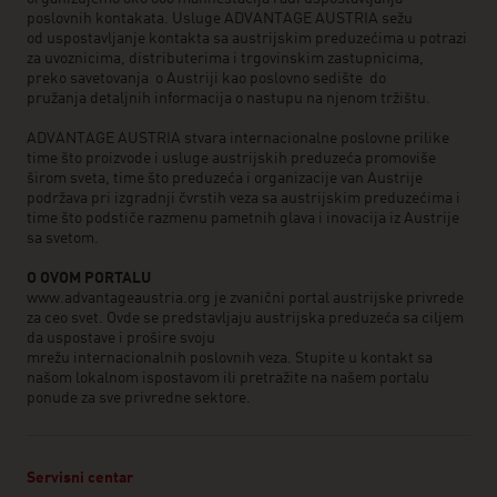
poslovnih kontakata. Usluge ADVANTAGE AUSTRIA sežu
od uspostavljanje kontakta sa austrijskim preduzećima u potrazi
za uvoznicima, distributerima i trgovinskim zastupnicima,
preko savetovanja o Austriji kao poslovno sedište do
pružanja detaljnih informacija o nastupu na njenom tržištu.
ADVANTAGE AUSTRIA stvara internacionalne poslovne prilike
time što proizvode i usluge austrijskih preduzeća promoviše
širom sveta, time što preduzeća i organizacije van Austrije
podržava pri izgradnji čvrstih veza sa austrijskim preduzećima i
time što podstiče razmenu pametnih glava i inovacija iz Austrije
sa svetom.
O OVOM PORTALU
www.advantageaustria.org je zvanični portal austrijske privrede
za ceo svet. Ovde se predstavljaju austrijska preduzeća sa ciljem
da uspostave i prošire svoju
mrežu internacionalnih poslovnih veza. Stupite u kontakt sa
našom lokalnom ispostavom ili pretražite na našem portalu
ponude za sve privredne sektore.
Servisni centar