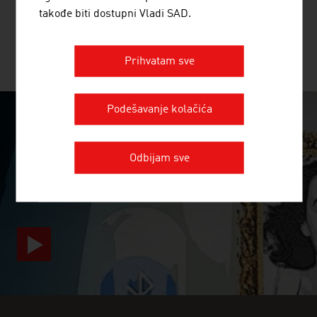
takođe biti dostupni Vladi SAD.
JOŠ PREDUZEĆA
Prihvatam sve
Podešavanje kolačića
JEDNOSTAVNO GENIJALNO
Odbijam sve
video abspielen