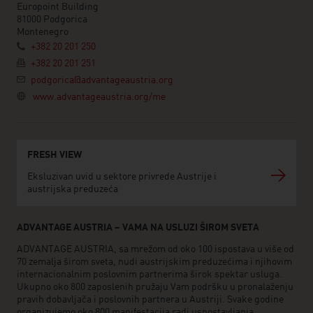
Europoint Building
81000 Podgorica
Montenegro
+382 20 201 250
+382 20 201 251
podgorica@advantageaustria.org
www.advantageaustria.org/me
FRESH VIEW
Eksluzivan uvid u sektore privrede Austrije i
austrijska preduzeća
ADVANTAGE AUSTRIA – VAMA NA USLUZI ŠIROM SVETA
ADVANTAGE AUSTRIA, sa mrežom od oko 100 ispostava u više od
70 zemalja širom sveta, nudi austrijskim preduzećima i njihovim
internacionalnim poslovnim partnerima širok spektar usluga.
Ukupno oko 800 zaposlenih pružaju Vam podršku u pronalaženju
pravih dobavljača i poslovnih partnera u Austriji. Svake godine
organizujemo oko 800 manifestacija radi uspostavljanja