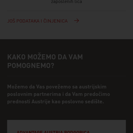
zaposlenih lica
JOŠ PODATAKA I ČINJENICA
KAKO MOŽEMO DA VAM
Pomoć i kontakt osoba
POMOGNEMO?
Možemo da Vas povežemo sa austrijskim
poslovnim partnerima i da Vam predočimo
prednosti Austrije kao poslovno sedište.