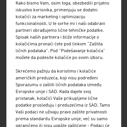
Kako bismo Vam, osim toga, obezbedili prijatno
Agencija za promociju austrijske pokrajine Tirol pruža
iskustvo korisnika, primenjuju se dodatni
preduzećima i istraživačkim ustanovama podršku pri
kolačići za marketing i optimizaciju
realizaciji njihovih inovacionih i razvojnih projekata u
funkcionalnosti. U te svrhe mi i naši odabrani
Tirolu.
partneri obrađujemo lične tehničke podatke.
Spisak naših partnera i bliže informacije o
kolačićima pronaći ćete pod linkom "Zaštita
ličnih podataka". Pod "Podešavanje kolačića"
možete da podesite kolačiće po svom izboru.
Skrećemo pažnju da koristimo i kolačiće
američkih preduzeća, koji nisu podređeni
CINEPLEXX KINOBETRIEBE GESELLSCHAFT
Sporazumu o zaštiti ličnih podataka između
M.B.H.
Evropske unije i SAD. Kada dajete svoj
pristanak, kolačići Vaše prikupljene lične
podatke prosleđuju i preduzećima iz SAD. Tamo
Vaši podaci ne uživaju pravo zaštite privatnosti
prema standardu Evropske unije, već su samo
JENNER DAGMAR MAG.
ograničeno ili nisu uopšte zaštićene - Podaci će