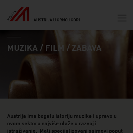
AUSTRIJA U CRNOJ GORI
Seitennavigation
industry page
Inhalt
MUZIKA / FILM / ZABAVA
Austrija ima bogatu istoriju muzike i upravo u
ovom sektoru najviše ulaže u razvoj i
istraživanje. Mali specijalizovani sajmovi poput