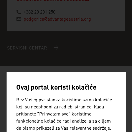
ADVANTAGE AUSTRIA PODGORICA
+382 20 201 250
podgorica@advantageaustria.org
SERVISNI CENTAR
AUSTRIJSKA PREDUZEĆA - MUZIKA
Ovaj portal koristi kolačiće
/ FILMA / ZABAVA
Bez Vašeg pvristanka koristimo samo kolačiće
koji su neophodni za rad eb-stranice. Kada
pritisnete "Prihvatam sve" koristimo
funkcionalne kolačiće radi analize, a sa ciljem
STANDORTAGENTUR TIROL GMBH
da bismo prikazali za Vas relevantne sadržaje.