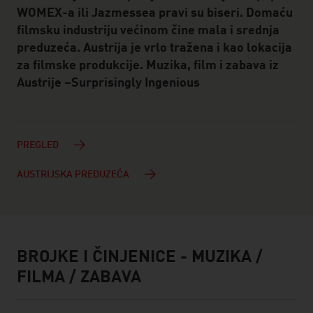
WOMEX-a ili Jazmessea pravi su biseri. Domaću
filmsku industriju većinom čine mala i srednja
preduzeća. Austrija je vrlo tražena i kao lokacija
za filmske produkcije. Muzika, film i zabava iz
Austrije –Surprisingly Ingenious
PREGLED
AUSTRIJSKA PREDUZEĆA
BROJKE I ČINJENICE - MUZIKA /
facts & figures
FILMA / ZABAVA