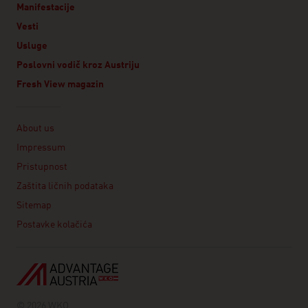
Manifestacije
Vesti
Usluge
Poslovni vodič kroz Austriju
Fresh View magazin
Linklist
About us
Impressum
Pristupnost
Zaštita ličnih podataka
Sitemap
Postavke kolačića
© 2026 WKO