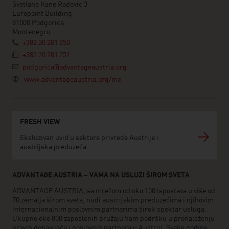
Svetlane Kane Radevic 3
Europoint Building
81000 Podgorica
Montenegro
+382 20 201 250
+382 20 201 251
podgorica@advantageaustria.org
www.advantageaustria.org/me
FRESH VIEW
Eksluzivan uvid u sektore privrede Austrije i
austrijska preduzeća
ADVANTAGE AUSTRIA – VAMA NA USLUZI ŠIROM SVETA
ADVANTAGE AUSTRIA, sa mrežom od oko 100 ispostava u više od
70 zemalja širom sveta, nudi austrijskim preduzećima i njihovim
internacionalnim poslovnim partnerima širok spektar usluga.
Ukupno oko 800 zaposlenih pružaju Vam podršku u pronalaženju
pravih dobavljača i poslovnih partnera u Austriji. Svake godine