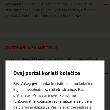
pronađete korisne osnovne informacije o okvirnim
uslovima doseljenja za Vas i Vašu porodicu, o životu i
radu u Austriji kao i kontakte i važne linkove
PUTOVANJA ZA AUSTRIJU
Austrija raspolaže izvanrednom infrastrukturom koja
u potpunosti može da zadovolji potrebe kako poslovnih
ljudi tako i turista. Informišite se o Austriji kao
Ovaj portal koristi kolačiće
destinaciji za putovanje, bezbrojnim mogućnostima za
kreiranje slobodnog vremena, predivnoj prirodi,
Bez Vašeg pvristanka koristimo samo kolačiće
svetski poznatoj kulturi i profitirajte od saveta za
koji su neophodni za rad eb-stranice. Kada
putovanja koja vam pružaju stručnjaci.
pritisnete "Prihvatam sve" koristimo
funkcionalne kolačiće radi analize, a sa ciljem
da bismo prikazali za Vas relevantne sadržaje.