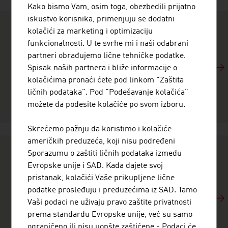
Kako bismo Vam, osim toga, obezbedili prijatno
iskustvo korisnika, primenjuju se dodatni
kolačići za marketing i optimizaciju
BROJKE I ČINJENICE
funkcionalnosti. U te svrhe mi i naši odabrani
Brzo i precizno informišemo o privrednim podacima,
partneri obrađujemo lične tehničke podatke.
globalnoj ulozi i internacionalnom angažmanu
Spisak naših partnera i bliže informacije o
Austrije: sa ovim brojevima i činjenicama steći ćete
kolačićima pronaći ćete pod linkom "Zaštita
uvid u zemlju i njenu privredu.
ličnih podataka". Pod "Podešavanje kolačića"
možete da podesite kolačiće po svom izboru.
Skrećemo pažnju da koristimo i kolačiće
američkih preduzeća, koji nisu podređeni
Sporazumu o zaštiti ličnih podataka između
DA LI STE ZNALI DA...
Evropske unije i SAD. Kada dajete svoj
pristanak, kolačići Vaše prikupljene lične
Austrija je privreda vrhunskih performansi. Naši
podatke prosleđuju i preduzećima iz SAD. Tamo
promotivni video-snimci će Vas u roku od tri minute
Vaši podaci ne uživaju pravo zaštite privatnosti
informisati zašto je privreda Austrije "Jednostavno
prema standardu Evropske unije, već su samo
genijalna". Priče o uspehu austrijskih preduzeća
ograničeno ili nisu uopšte zaštićene - Podaci će