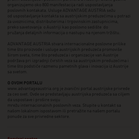
organizujemo oko 800 manifestacija radi uspostavljanja
poslovnih kontakata. Usluge ADVANTAGE AUSTRIA sežu
od uspostavljanje kontakta sa austrijskim preduzećima u potrazi
za uvoznicima, distributerima i trgovinskim zastupnicima,
preko savetovanja o Austriji kao poslovno sedište do
pružanja detaljnih informacija o nastupu na njenom tržištu.
ADVANTAGE AUSTRIA stvara internacionalne poslovne prilike
time što proizvode i usluge austrijskih preduzeća promoviše
širom sveta, time što preduzeća i organizacije van Austrije
podržava pri izgradnji čvrstih veza sa austrijskim preduzećima i
time što podstiče razmenu pametnih glava i inovacija iz Austrije
sa svetom.
O OVOM PORTALU
www.advantageaustria.org je zvanični portal austrijske privrede
za ceo svet. Ovde se predstavljaju austrijska preduzeća sa ciljem
da uspostave i prošire svoju
mrežu internacionalnih poslovnih veza. Stupite u kontakt sa
našom lokalnom ispostavom ili pretražite na našem portalu
ponude za sve privredne sektore.