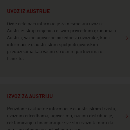
listen
UVOZ IZ AUSTRIJE
Ovde ćete naći informacije za nesmetani uvoz iz
Austrije: skup činjenica o svim privrednim granama u
Austriji, važne ugovorne odredbe za uvoznike, kao i
informacije o austrijskim spoljnotrgovinskim
preduzećima kao vašim stručnim partnerima u
tranzitu.
IZVOZ ZA AUSTRIJU
Pouzdane i aktuelne informacije o austrijskom tržištu,
uvoznim odredbama, ugovorima, načinu distribucije,
reklamiranju i finansiranju: sve što izvoznik mora da