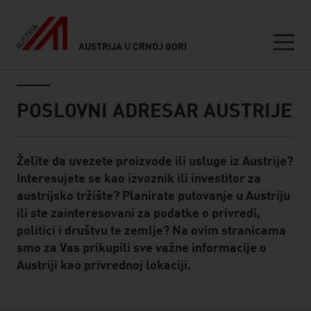
AUSTRIJA U CRNOJ GORI
Seitennavigation
Inhalt
POSLOVNI ADRESAR AUSTRIJE
Želite da uvezete proizvode ili usluge iz Austrije?
Standard Content Module
Interesujete se kao izvoznik ili investitor za
austrijsko tržište? Planirate putovanje u Austriju
ili ste zainteresovani za podatke o privredi,
politici i društvu te zemlje? Na ovim stranicama
smo za Vas prikupili sve važne informacije o
Austriji kao privrednoj lokaciji.