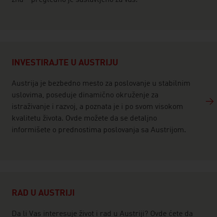
zna – pregledno je sastavljeno za vas.
INVESTIRAJTE U AUSTRIJU
Austrija je bezbedno mesto za poslovanje u stabilnim
uslovima, poseduje dinamično okruženje za
istraživanje i razvoj, a poznata je i po svom visokom
kvalitetu života. Ovde možete da se detaljno
informišete o prednostima poslovanja sa Austrijom.
RAD U AUSTRIJI
Da li Vas interesuje život i rad u Austriji? Ovde ćete da