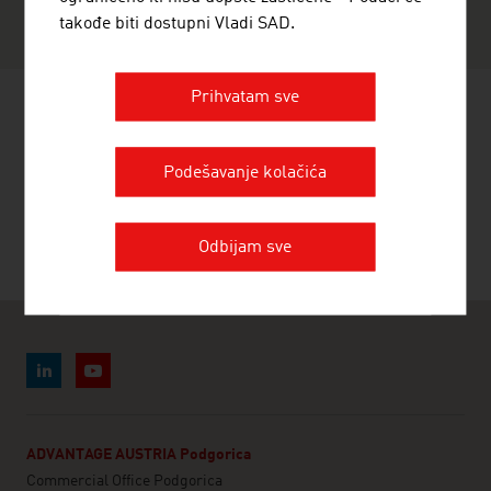
svedočiće o privrednom potencijalu Austrije.
takođe biti dostupni Vladi SAD.
Prihvatam sve
PREPORUČI
Podešavanje kolačića
Odbijam sve
ADVANTAGE AUSTRIA Podgorica
Commercial Office Podgorica