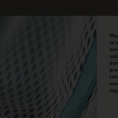
Mod
za 
oso
važ
dom
pre
teks
med
Ing