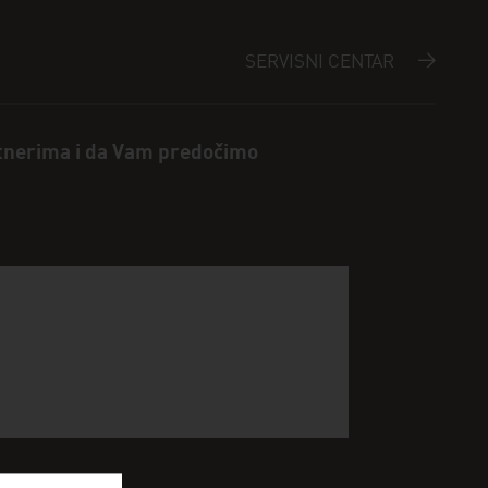
SERVISNI CENTAR
tnerima i da Vam predočimo