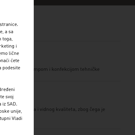
stranice.
e, a sa
 toga,
rketing i
jemo lične
onaći ćete
a podesite
a, a bavi se štampom i konfekcijom tehničke
dređeni
te svoj
a iz SAD.
osetnog komfora i vidnog kvaliteta, zbog čega je
pske unije,
tupni Vladi