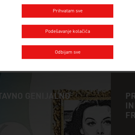
LENZING AKTIENGESELLSCHAFT
Prihvatam sve
Kao proizvođač drvne pulpe i vlakni preduzeće Len
proizvodnji tekstila i netkane tkanine.
Podešavanje kolačića
Odbijam sve
JOŠ PREDUZEĆA
TAVNO GENIJALNO
P
I
n
F