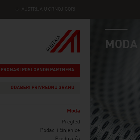
AUSTRIJA U CRNOJ GORI
industry page
Seitennavigation
MODA
PRONAĐI POSLOVNOG PARTNERA
ODABERI PRIVREDNU GRANU
Moda
Pregled
Podaci i činjenice
Preduzeća