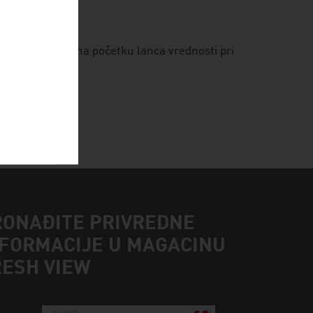
zing se nalazi na početku lanca vrednosti pri
RONAĐITE PRIVREDNE
NFORMACIJE U MAGACINU
RESH VIEW