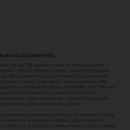
A NA USLUZI ŠIROM SVETA
om od oko 100 ispostava u više od 70 zemalja širom
uzećima i njihovim internacionalnim poslovnim partnerima
o oko 800 zaposlenih pružaju Vam podršku u pronalaženju
h partnera u Austriji. Svake godine organizujemo oko 800
ljanja poslovnih kontakata. Usluge ADVANTAGE AUSTRIA sežu
a austrijskim preduzećima u potrazi za uvoznicima,
 zastupnicima, preko savetovanja o Austriji kao poslovno
h informacija o nastupu na njenom tržištu.
ternacionalne poslovne prilike time što proizvode i usluge
iše širom sveta, time što preduzeća i organizacije van
ji čvrstih veza sa austrijskim preduzećima i time što podstiče