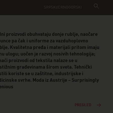
SRPSKI/CRNOGORSKI
ni proizvodi obuhvataju donje rublje, naočare
sunce pa čak i uniforme za vazduhoplovno
blje. Kvalitetna pređa i materijali pritom imaju
nu ulogu; uočen je razvoj nosivih tehnologija;
aći proizvodi od tekstila nalaze se u
stižnim građevinama širom sveta. Tehnički
tili koriste se u zaštitne, industrijske i
icinske svrhe. Moda iz Austrije – Surprisingly
enious
PREGLED