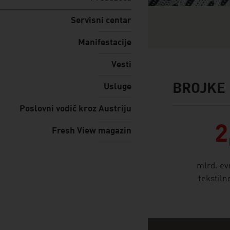
Servisni centar
Manifestacije
Vesti
BROJKE 
Usluge
facts & figures
Poslovni vodič kroz Austriju
2
Fresh View magazin
mlrd. ev
tekstiln