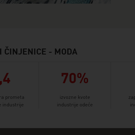
I ČINJENICE - MODA
,4
70%
ra prometa
izvozne kvote
zap
e industrije
industrije odeće
in