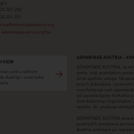
gro
20 201 250
20 201 251
rica@advantageaustria.org
advantageaustria.org/me
ADVANTAGE AUSTRIA – VAM
H VIEW
ADVANTAGE AUSTRIA, sa mrež
ivan uvid u sektore
sveta, nudi austrijskim pred
de Austrije i austrijska
širok spektar usluga. Ukupn
zeća
pravih dobavljača i poslovni
manifestacija radi uspostav
od uspostavljanje kontakta s
distributerima i trgovinskim
sedište do pružanja detaljni
ADVANTAGE AUSTRIA stvara in
austrijskih preduzeća promov
Austrije podržava pri izgradn