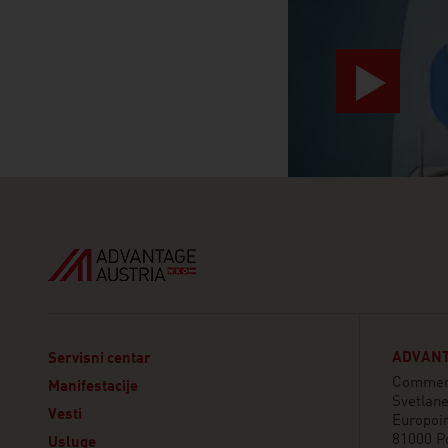
ADVANT
Servisni centar
Commerc
Manifestacije
Svetlan
Vesti
Europoin
81000 P
Usluge