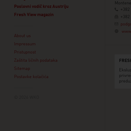
Montene
Poslovni vodič kroz Austriju
+382 
Fresh View magazin
+382 
podgo
Linklist
www.
About us
Impressum
Pristupnost
Zaštita ličnih podataka
FRES
Sitemap
Eksluz
privre
Postavke kolačića
predu
© 2026 WKO