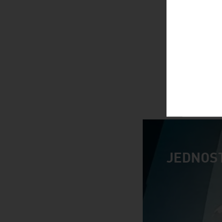
JEDNOS
video abspiele