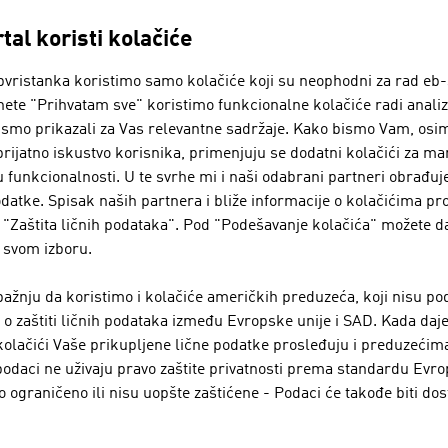
tal koristi kolačiće
vristanka koristimo samo kolačiće koji su neophodni za rad eb-
SKA PREDUZEĆA - MODA
nete "Prihvatam sve" koristimo funkcionalne kolačiće radi analiz
ismo prikazali za Vas relevantne sadržaje. Kako bismo Vam, osim
prijatno iskustvo korisnika, primenjuju se dodatni kolačići za ma
BELLUTTI GMBH
u funkcionalnosti. U te svrhe mi i naši odabrani partneri obrađu
datke. Spisak naših partnera i bliže informacije o kolačićima pr
"Zaštita ličnih podataka". Pod "Podešavanje kolačića" možete d
Ovo porodično preduzeće je osnovano pre 75 godin
 svom izboru.
tkanine.
žnju da koristimo i kolačiće američkih preduzeća, koji nisu po
EISBÄR SPORTMODEN GMBH
 zaštiti ličnih podataka između Evropske unije i SAD. Kada daje
kolačići Vaše prikupljene lične podatke prosleđuju i preduzećim
Eisbär je sinonim za izvrsne proizvode od pletiva, 
odaci ne uživaju pravo zaštite privatnosti prema standardu Evro
nezamenjiv za sve one koji se kreću napolju
 ograničeno ili nisu uopšte zaštićene - Podaci će takođe biti dos