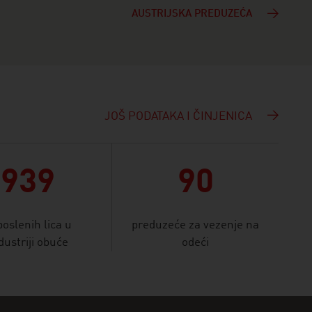
AUSTRIJSKA PREDUZEĆA
JOŠ PODATAKA I ČINJENICA
939
90
oslenih lica u
preduzeće za vezenje na
dustriji obuće
odeći