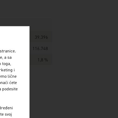
39.396
116.748
stranice.
e, a sa
nje i usluga
1,8 %
 toga,
rketing i
jemo lične
onaći ćete
a podesite
rozent
dređeni
te svoj
100,0