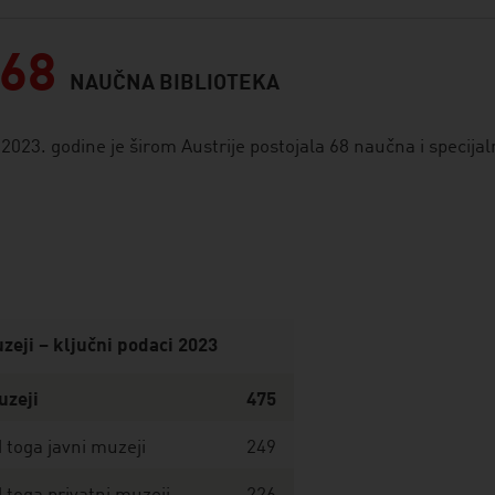
68
NAUČNA BIBLIOTEKA
2023. godine je širom Austrije postojala 68 naučna i specijal
zeji – ključni podaci 2023
uzeji
475
 toga javni muzeji
249