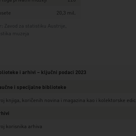
 toga privatni muzeji
226
osete
20,3 mil.
r: Zavod za statistiku Austrije,
istika muzeja
blioteke i arhivi – ključni podaci 2023
učne i specijalne biblioteke
oj knjiga, koričenih novina i magazina kao i kolektorske edici
hivi
oj korisnika arhiva