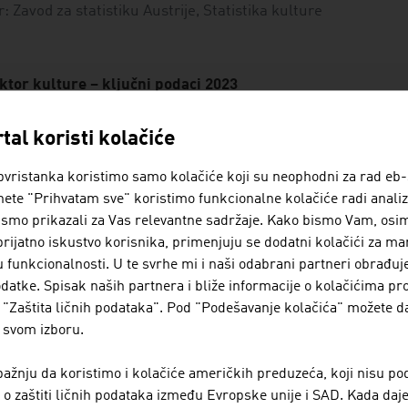
r: Zavod za statistiku Austrije, Statistika kulture
ktor kulture – ključni podaci 2023
reduzeća
tal koristi kolačiće
aposlenih
vristanka koristimo samo kolačiće koji su neophodni za rad eb-
nete "Prihvatam sve" koristimo funkcionalne kolačiće radi analiz
eo sektora kulture u Bruttowertschoepfung oblasti proizvod
ismo prikazali za Vas relevantne sadržaje. Kako bismo Vam, osim
prijatno iskustvo korisnika, primenjuju se dodatni kolačići za ma
r: Zavod za statistiku Austrije, privreda u oblasti kulture
u funkcionalnosti. U te svrhe mi i naši odabrani partneri obrađu
datke. Spisak naših partnera i bliže informacije o kolačićima pr
"Zaštita ličnih podataka". Pod "Podešavanje kolačića" možete d
vni izdaci za kulturu na saveznom nivou 2023
 svom izboru.
last podsticaja
Mio. Euro
P
žnju da koristimo i kolačiće američkih preduzeća, koji nisu po
 zaštiti ličnih podataka između Evropske unije i SAD. Kada daje
kupno
1.134,18