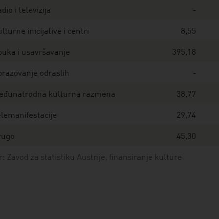
dio i televizija
-
lturne inicijative i centri
8,55
uka i usavršavanje
395,18
razovanje odraslih
-
eđunatrodna kulturna razmena
38,77
lemanifestacije
29,74
rugo
45,30
r: Zavod za statistiku Austrije, finansiranje kulture