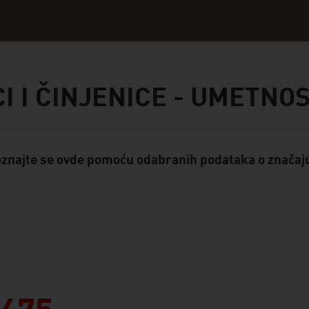
I I ČINJENICE - UMETNO
znajte se ovde pomoću odabranih podataka o značaju
ent Module