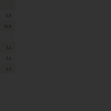
-
0,8
34,8
-
3,4
2,6
4,0