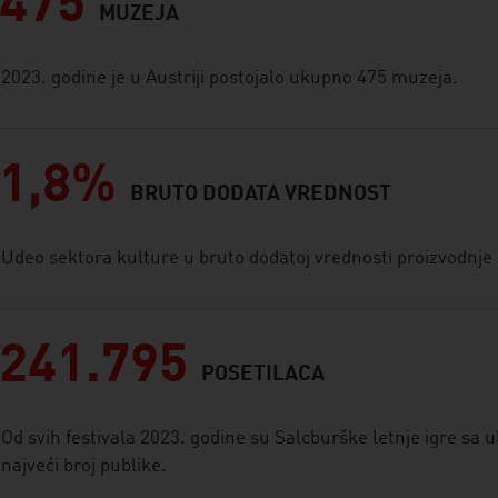
475
MUZEJA
2023. godine je u Austriji postojalo ukupno 475 muzeja.
1,8%
BRUTO DODATA VREDNOST
Udeo sektora kulture u bruto dodatoj vrednosti proizvodnje i
241.795
POSETILACA
Od svih festivala 2023. godine su Salcburške letnje igre sa 
najveći broj publike.