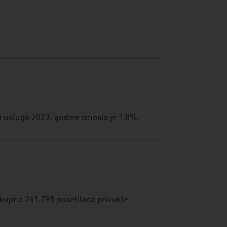
 usluga 2023. godine iznosio je 1,8%.
ukupno 241.795 posetilaca privukle