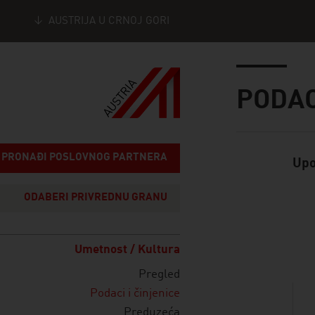
AUSTRIJA U CRNOJ GORI
Seitennavigation
Inhalt
PODAC
PRONAĐI POSLOVNOG PARTNERA
Upo
Standard Cont
ODABERI PRIVREDNU GRANU
listen
Umetnost / Kultura
Pregled
Podaci i činjenice
Preduzeća