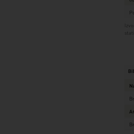
od
P
Izvo
stat
Bi
Na
Br
Ar
Br