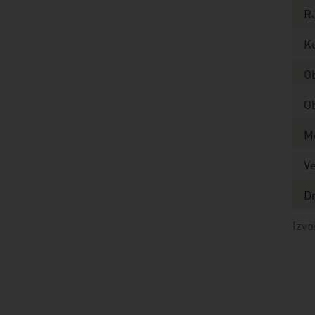
Ra
Ku
Ob
Ob
M
Ve
D
Izvo