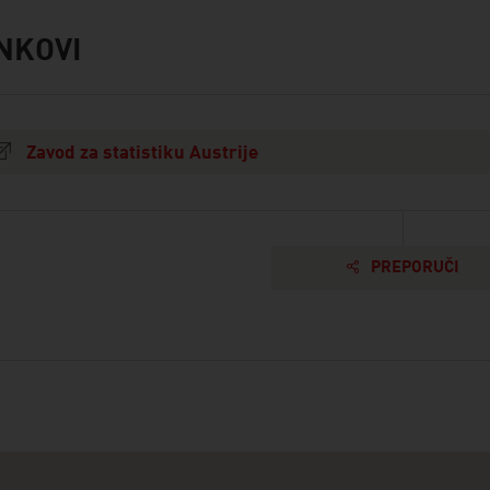
NKOVI
s
Zavod za statistiku Austrije
PREPORUČI