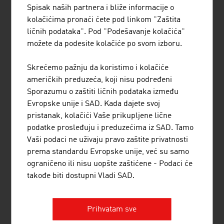
Spisak naših partnera i bliže informacije o
kolačićima pronaći ćete pod linkom "Zaštita
MANOVA GMBH
ličnih podataka". Pod "Podešavanje kolačića"
možete da podesite kolačiće po svom izboru.
MANOVA sinonim je za sveobuhvatna rešenja
poslovne inteligencije (BI), a time zapravo za
Skrećemo pažnju da koristimo i kolačiće
stručnost na polju informacionih tehnologija,
američkih preduzeća, koji nisu podređeni
istraživanje tržišta, strategijska pitanja i
Sporazumu o zaštiti ličnih podataka između
upravljanje znanjem.
Evropske unije i SAD. Kada dajete svoj
pristanak, kolačići Vaše prikupljene lične
podatke prosleđuju i preduzećima iz SAD. Tamo
Vaši podaci ne uživaju pravo zaštite privatnosti
prema standardu Evropske unije, već su samo
RUTTENSTEINER CONSULTING
ograničeno ili nisu uopšte zaštićene - Podaci će
DIETMAR ERWIN RUTTENSTEINER
takođe biti dostupni Vladi SAD.
Ruttensteiner Consulting je agencija za poslovno
savetovanje koja je osnovana 1993. godine.
Prihvatam sve
Ruttensteiner pruža podršku i pomaže svojim