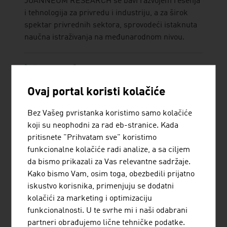
JOANNEUM RESEARCH se bavi razvojem rešenja
i tehnologija za privredu i industriju, a za širok
spektar privrednih sektora, sprovodeći istaknuta
naučna istraživanja na međunarodnom nivou.
Ovaj portal koristi kolačiće
Bez Vašeg pvristanka koristimo samo kolačiće
LENZING AKTIENGESELLSCHAFT
koji su neophodni za rad eb-stranice. Kada
pritisnete "Prihvatam sve" koristimo
Kao proizvođač drvne pulpe i vlakni preduzeće
funkcionalne kolačiće radi analize, a sa ciljem
Lenzing se nalazi na početku lanca vrednosti pri
da bismo prikazali za Vas relevantne sadržaje.
proizvodnji tekstila i netkane tkanine.
Kako bismo Vam, osim toga, obezbedili prijatno
iskustvo korisnika, primenjuju se dodatni
kolačići za marketing i optimizaciju
funkcionalnosti. U te svrhe mi i naši odabrani
partneri obrađujemo lične tehničke podatke.