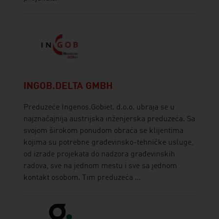
INGOB.DELTA GMBH
Preduzeće Ingenos.Gobiet. d.o.o. ubraja se u
najznačajnija austrijska inženjerska preduzeća. Sa
svojom širokom ponudom obraća se klijentima
kojima su potrebne građevinsko-tehničke usluge,
od izrade projekata do nadzora građevinskih
radova, sve na jednom mestu i sve sa jednom
kontakt osobom. Tim preduzeća ...