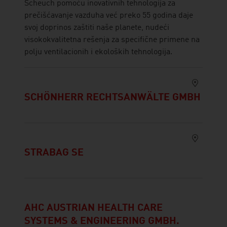
Scheuch pomoću inovativnih tehnologija za
prečišćavanje vazduha već preko 55 godina daje
svoj doprinos zaštiti naše planete, nudeći
visokokvalitetna rešenja za specifične primene na
polju ventilacionih i ekoloških tehnologija.
SCHÖNHERR RECHTSANWÄLTE GMBH
STRABAG SE
AHC AUSTRIAN HEALTH CARE
SYSTEMS & ENGINEERING GMBH.