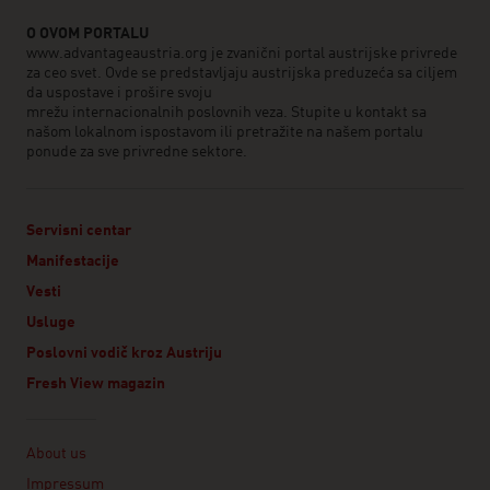
O OVOM PORTALU
www.advantageaustria.org je zvanični portal austrijske privrede
za ceo svet. Ovde se predstavljaju austrijska preduzeća sa ciljem
da uspostave i prošire svoju
mrežu internacionalnih poslovnih veza. Stupite u kontakt sa
našom lokalnom ispostavom ili pretražite na našem portalu
ponude za sve privredne sektore.
Servisni centar
Manifestacije
Vesti
Usluge
Poslovni vodič kroz Austriju
Fresh View magazin
Linklist
About us
Impressum