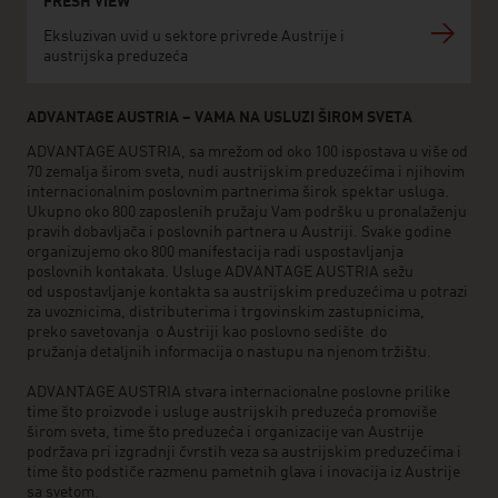
FRESH VIEW
Eksluzivan uvid u sektore privrede Austrije i
austrijska preduzeća
ADVANTAGE AUSTRIA – VAMA NA USLUZI ŠIROM SVETA
ADVANTAGE AUSTRIA, sa mrežom od oko 100 ispostava u više od
70 zemalja širom sveta, nudi austrijskim preduzećima i njihovim
internacionalnim poslovnim partnerima širok spektar usluga.
Ukupno oko 800 zaposlenih pružaju Vam podršku u pronalaženju
pravih dobavljača i poslovnih partnera u Austriji. Svake godine
organizujemo oko 800 manifestacija radi uspostavljanja
poslovnih kontakata. Usluge ADVANTAGE AUSTRIA sežu
od uspostavljanje kontakta sa austrijskim preduzećima u potrazi
za uvoznicima, distributerima i trgovinskim zastupnicima,
preko savetovanja o Austriji kao poslovno sedište do
pružanja detaljnih informacija o nastupu na njenom tržištu.
ADVANTAGE AUSTRIA stvara internacionalne poslovne prilike
time što proizvode i usluge austrijskih preduzeća promoviše
širom sveta, time što preduzeća i organizacije van Austrije
podržava pri izgradnji čvrstih veza sa austrijskim preduzećima i
time što podstiče razmenu pametnih glava i inovacija iz Austrije
sa svetom.