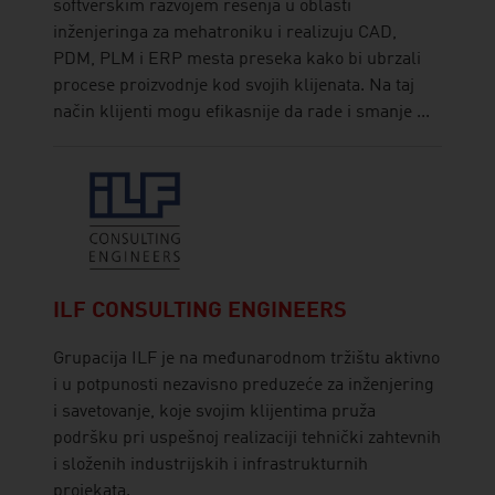
softverskim razvojem rešenja u oblasti
inženjeringa za mehatroniku i realizuju CAD,
PDM, PLM i ERP mesta preseka kako bi ubrzali
procese proizvodnje kod svojih klijenata. Na taj
način klijenti mogu efikasnije da rade i smanje ...
ILF CONSULTING ENGINEERS
Grupacija ILF je na međunarodnom tržištu aktivno
i u potpunosti nezavisno preduzeće za inženjering
i savetovanje, koje svojim klijentima pruža
podršku pri uspešnoj realizaciji tehnički zahtevnih
i složenih industrijskih i infrastrukturnih
projekata.