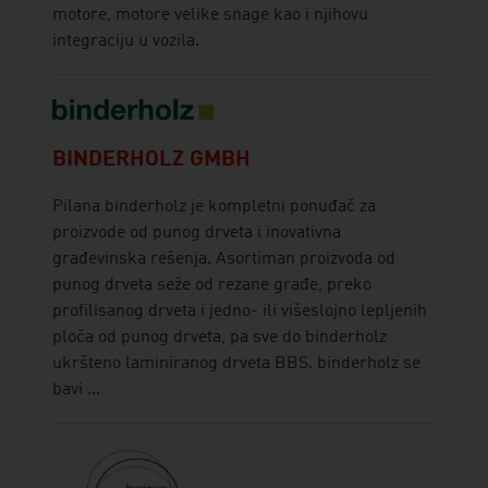
motore, motore velike snage kao i njihovu
integraciju u vozila.
BINDERHOLZ GMBH
Pilana binderholz je kompletni ponuđač za
proizvode od punog drveta i inovativna
građevinska rešenja. Asortiman proizvoda od
punog drveta seže od rezane građe, preko
profilisanog drveta i jedno- ili višeslojno lepljenih
ploča od punog drveta, pa sve do binderholz
ukršteno laminiranog drveta BBS. binderholz se
bavi ...