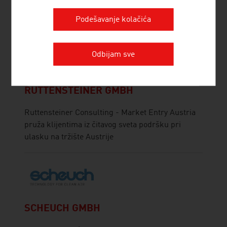
klijentima čitavog sveta pri osnivanju preduzeća u
Podešavanje kolačića
Austriji.
Odbijam sve
RUTTENSTEINER GMBH
Ruttensteiner Consulting - Market Entry Austria
pruža klijentima iz čitavog sveta podršku pri
ulasku na tržište Austrije
SCHEUCH GMBH