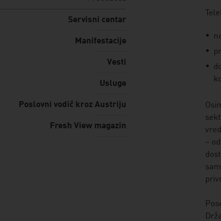
listen
Tele
Servisni centar
n
Manifestacije
p
Vesti
do
k
Usluge
Poslovni vodič kroz Austriju
Osim
sekt
Fresh View magazin
vred
– od
dost
samo
priv
Pose
Drža