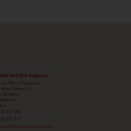
AGE AUSTRIA Podgorica
ial Office Podgorica
e Kane Radevic 3
t Building
odgorica
gro
20 201 250
20 201 251
rica@advantageaustria.org