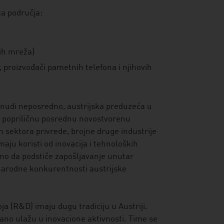
ća područja:
nih mreža)
, proizvođači pametnih telefona i njihovih
 nudi neposredno, austrijska preduzeća u
ju popriličnu posrednu novostvorenu
ih sektora privrede, brojne druge industrije
aju koristi od inovacija i tehnoloških
mo da podstiče zapošljavanje unutar
narodne konkurentnosti austrijske
oja (R&D) imaju dugu tradiciju u Austriji.
ano ulažu u inovacione aktivnosti. Time se