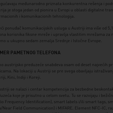
ućavaju međunarodno priznata konkurentna rešenja i podsti
rija je stoga jedan od pionira u Evropi u oblasti digitalne tr
rmacionih i komunikacionih tehnologija.
ći ponuđač komunikacijskih usluga u Austriji ima više od 5,1
ona korisnika fiksne mreže i upravlja vlastitim mrežama za m
vno u ukupno sedam zemalja Srednje i Istočne Evrope.
IMER PAMETNOG TELEFONA
o austrijsko preduzeće snabdeva osam od deset najvećih p
icama. Na lokaciji u Austriji se pre svega obavljaju istraživan
iji, Kini, Indiji i Koreji.
striji se nalazi i centar kompetencija za bezbedne beskontak
uzeća koje je prisutno u celom svetu. Tu se razvijaju i beži
io Frequency Identification), smart labels i/ili smart tags, 
a/Near Field Communication) i MIFARE. Element NFC-IC, razvi