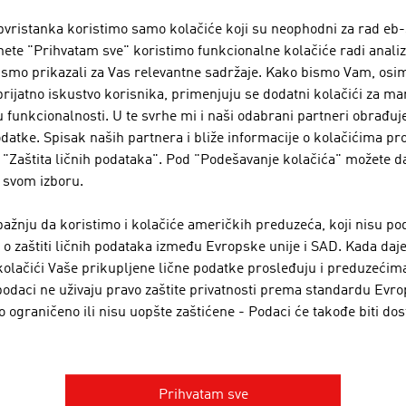
vristanka koristimo samo kolačiće koji su neophodni za rad eb-
đači tehnologije putem koje se odvija najveći deo privredne, 
nete "Prihvatam sve" koristimo funkcionalne kolačiće radi analiz
rmacija posebnu pažnju moraju da posvete bezbednosti svojih
ismo prikazali za Vas relevantne sadržaje. Kako bismo Vam, osim
vornost preuzimaju austrijska preduzeća ovog sektora inov
prijatno iskustvo korisnika, primenjuju se dodatni kolačići za ma
u funkcionalnosti. U te svrhe mi i naši odabrani partneri obrađu
strija telekomunikacija u velikoj meri doprinosi uštedi ener
datke. Spisak naših partnera i bliže informacije o kolačićima pr
ligentno upravljanje električnim mrežama (Smart Grids) i 
"Zaštita ličnih podataka". Pod "Podešavanje kolačića" možete d
lnosti ili mogućnošću virtuelnih sastanaka.
 svom izboru.
zvodnja, korišćenje i čuvanje telekomunikacijskih uređaja j
žnju da koristimo i kolačiće američkih preduzeća, koji nisu po
edicama za okolinu. Bilo da se radi o velikoj potrošnji energ
 zaštiti ličnih podataka između Evropske unije i SAD. Kada daje
zvodnje, potrošnji struje u radu ili gubitku sirovina zbog nes
kolačići Vaše prikupljene lične podatke prosleđuju i preduzećim
tnost ima ogroman potencijal za poboljšanja.
odaci ne uživaju pravo zaštite privatnosti prema standardu Evro
 ograničeno ili nisu uopšte zaštićene - Podaci će takođe biti dos
MENA 5G TEHNOLOGIJE I VEŠTAČKE INTELIGENCIJE
BJEKATA
enje i sve šira primena 5G tehnologije u velikoj meri zaoku
Prihvatam sve