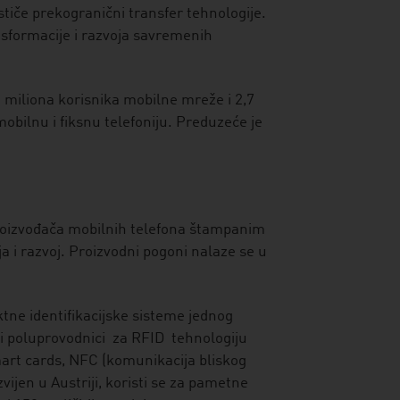
če prekogranični transfer tehnologije.
ansformacije i razvoja savremenih
 miliona korisnika mobilne mreže i 2,7
obilnu i fiksnu telefoniju. Preduzeće je
roizvođača mobilnih telefona štampanim
ja i razvoj. Proizvodni pogoni nalaze se u
tne identifikacijske sisteme jednog
čni poluprovodnici za RFID tehnologiju
smart cards, NFC (komunikacija bliskog
jen u Austriji, koristi se za pametne