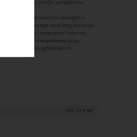
im kapacitetom mreže, varijabilnim i
bno istakla natprosečnim razvojem u
oškoj osnovi nastaje veliki broj inovacija:
lemedicina, kao i sveprisutni Internet
endovi stvaraju nova poslovna polja,
značajnim razvojnim potencijalom.
PDF, 12.9 MB