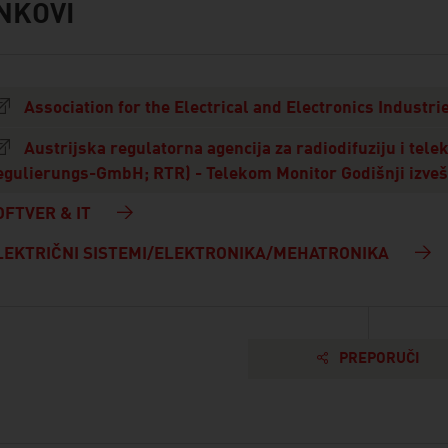
NKOVI
s
Association for the Electrical and Electronics Industri
Austrijska regulatorna agencija za radiodifuziju i te
egulierungs-GmbH; RTR) - Telekom Monitor Godišnji izveš
OFTVER & IT
LEKTRIČNI SISTEMI/ELEKTRONIKA/MEHATRONIKA
PREPORUČI