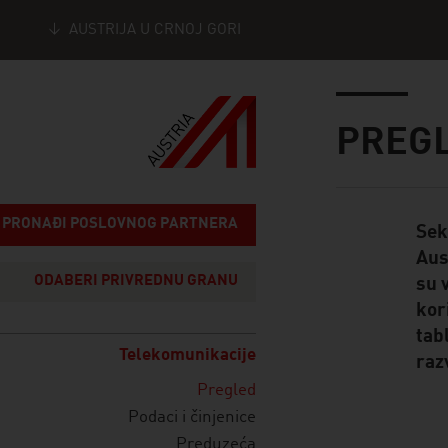
AUSTRIJA U CRNOJ GORI
Seitennavigation
Inhalt
PREG
PRONAĐI POSLOVNOG PARTNERA
Sek
Standard Cont
Aus
ODABERI PRIVREDNU GRANU
su 
kor
tab
Telekomunikacije
razv
Pregled
Podaci i činjenice
Preduzeća