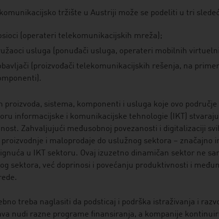
komunikacijsko tržište u Austriji može se podeliti u tri slede
osioci (operateri telekomunikacijskih mreža);
ružaoci usluga (ponuđači usluga, operateri mobilnih virtuel
bavljači (proizvođači telekomunikacijskih rešenja, na primer
omponenti).
 proizvoda, sistema, komponenti i usluga koje ovo područje
oru informacijske i komunikacijske tehnologie (IKT) stvara
nost. Zahvaljujući međusobnoj povezanosti i digitalizaciji sv
 proizvodnje i maloprodaje do uslužnog sektora – značajno im
ignuća u IKT sektoru. Ovaj izuzetno dinamičan sektor ne sa
g sektora, već doprinosi i povećanju produktivnosti i među
rede.
bno treba naglasiti da podsticaj i podrška istraživanja i razv
va nudi razne programe finansiranja, a kompanije kontinuir