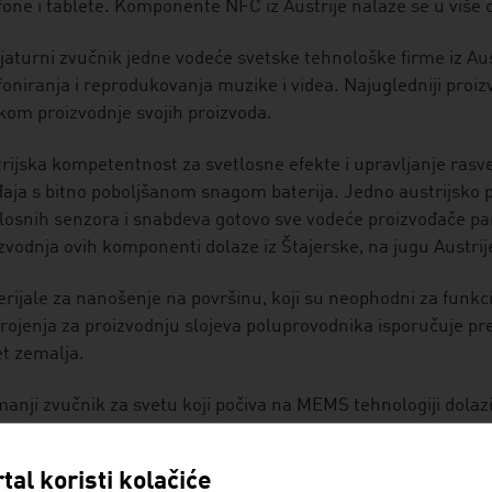
fone i tablete. Komponente NFC iz Austrije nalaze se u više o
jaturni zvučnik jedne vodeće svetske tehnološke firme iz Au
foniranja i reprodukovanja muzike i videa. Najugledniji proiz
ikom proizvodnje svojih proizvoda.
rijska kompetentnost za svetlosne efekte i upravljanje ra
aja s bitno poboljšanom snagom baterija. Jedno austrijsko 
losnih senzora i snabdeva gotovo sve vodeće proizvođače pame
zvodnja ovih komponenti dolaze iz Štajerske, na jugu Austrij
rijale za nanošenje na površinu, koji su neophodni za funkc
rojenja za proizvodnju slojeva poluprovodnika isporučuje pr
t zemalja.
anji zvučnik za svetu koji počiva na MEMS tehnologiji dolazi 
FC čipove, senzore gestikulacije i mikrofone koji analogno 
tal koristi kolačiće
ZBEDNOST I ODGOVORNOST