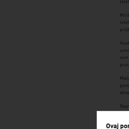
tele
Mini
tele
pril
Aust
uređ
svet
proi
Mate
post
dese
Najm
za N
Ovaj por
BE