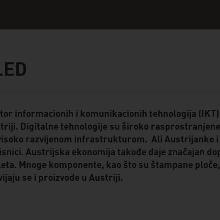
LED
tor informacionih i komunikacionih tehnologija (IKT
ent Module
triji. Digitalne tehnologije su široko rasprostranjen
visoko razvijenom infrastrukturom. Ali Austrijanke i
isnici. Austrijska ekonomija takođe daje značajan do
leta. Mnoge komponente, kao što su štampane ploče, se
ijaju se i proizvode u Austriji.