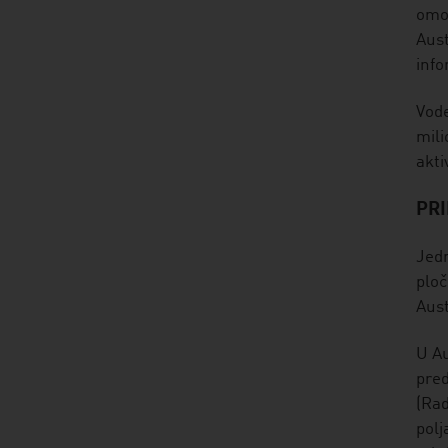
omog
Aust
info
Vode
mili
akti
PR
Jedn
ploč
Austr
U Au
pred
(Rad
polj