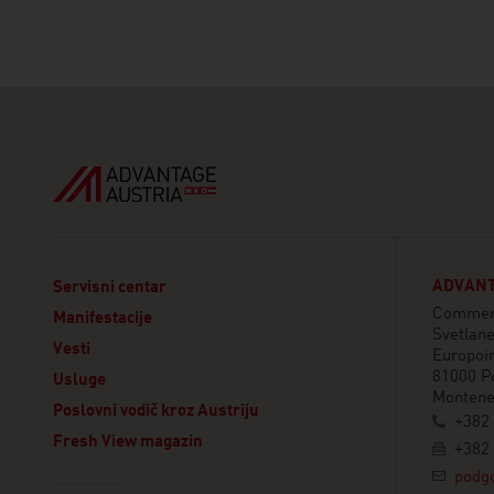
ADVANT
Servisni centar
Commerc
Manifestacije
Svetlan
Vesti
Europoin
81000 P
Usluge
Montene
Poslovni vodič kroz Austriju
+382 
Fresh View magazin
+382 
podgo