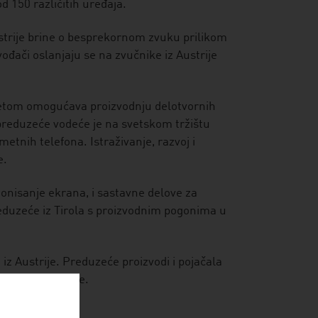
d 150 različitih uređaja.
strije brine o besprekornom zvuku prilikom
vođači oslanjaju se na zvučnike iz Austrije
svetom omogućava proizvodnju delotvornih
preduzeće vodeće je na svetskom tržištu
tnih telefona. Istraživanje, razvoj i
e.
ionisanje ekrana, i sastavne delove za
eduzeće iz Tirola s proizvodnim pogonima u
iz Austrije. Preduzeće proizvodi i pojačala
potiskuju šumove.