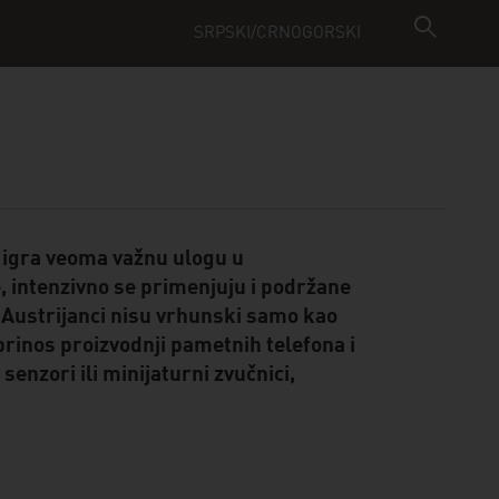
SRPSKI/CRNOGORSKI
) igra veoma važnu ulogu u
e, intenzivno se primenjuju i podržane
 Austrijanci nisu vrhunski samo kao
prinos proizvodnji pametnih telefona i
nzori ili minijaturni zvučnici,