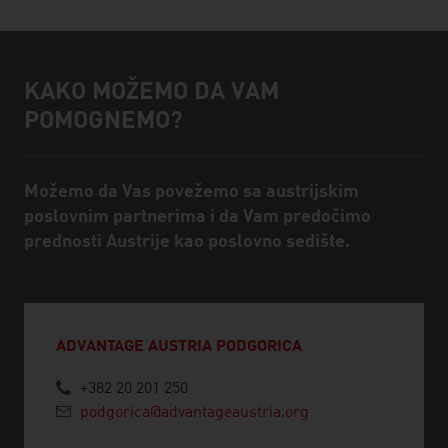
KAKO MOŽEMO DA VAM
Pomoć i kontakt osoba
POMOGNEMO?
Možemo da Vas povežemo sa austrijskim
poslovnim partnerima i da Vam predočimo
prednosti Austrije kao poslovno sedište.
ADVANTAGE AUSTRIA PODGORICA
+382 20 201 250
podgorica@advantageaustria.org