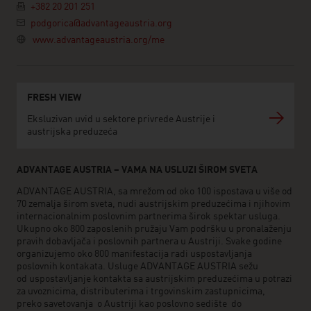
+382 20 201 251
podgorica@advantageaustria.org
www.advantageaustria.org/me
FRESH VIEW
Eksluzivan uvid u sektore privrede Austrije i
austrijska preduzeća
ADVANTAGE AUSTRIA – VAMA NA USLUZI ŠIROM SVETA
ADVANTAGE AUSTRIA, sa mrežom od oko 100 ispostava u više od
70 zemalja širom sveta, nudi austrijskim preduzećima i njihovim
internacionalnim poslovnim partnerima širok spektar usluga.
Ukupno oko 800 zaposlenih pružaju Vam podršku u pronalaženju
pravih dobavljača i poslovnih partnera u Austriji. Svake godine
organizujemo oko 800 manifestacija radi uspostavljanja
poslovnih kontakata. Usluge ADVANTAGE AUSTRIA sežu
od uspostavljanje kontakta sa austrijskim preduzećima u potrazi
za uvoznicima, distributerima i trgovinskim zastupnicima,
preko savetovanja o Austriji kao poslovno sedište do