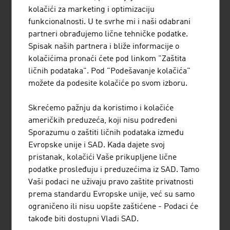
je izgradnja postrojenja za prečišćavanje otpadnih voda,
kolačići za marketing i optimizaciju
postrojenja za pripremu vode za piće, kao i jednostavnih
funkcionalnosti. U te svrhe mi i naši odabrani
postrojenja za preradu čvrstih otpada uključujući i time
partneri obrađujemo lične tehničke podatke.
povezanu izgradnju i zatvaranje deponija u
Spisak naših partnera i bliže informacije o
Centralnoistočnoj i Jugoistočnoj Evropi kao i u nekim ...
kolačićima pronaći ćete pod linkom "Zaštita
ličnih podataka". Pod "Podešavanje kolačića"
možete da podesite kolačiće po svom izboru.
BRÜDER RATH STEINBRÜCHE
Skrećemo pažnju da koristimo i kolačiće
GESELLSCHAFT M.B.H.
američkih preduzeća, koji nisu podređeni
Sporazumu o zaštiti ličnih podataka između
Evropske unije i SAD. Kada dajete svoj
pristanak, kolačići Vaše prikupljene lične
podatke prosleđuju i preduzećima iz SAD. Tamo
Vaši podaci ne uživaju pravo zaštite privatnosti
JENNER DAGMAR MAG.
prema standardu Evropske unije, već su samo
ograničeno ili nisu uopšte zaštićene - Podaci će
takođe biti dostupni Vladi SAD.