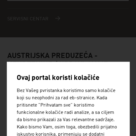
SERVISNI CENTAR
AUSTRIJSKA PREDUZEĆA -
NEKRETNINE / UPRAVLJANJE
NEKRETNINAMA
Ovaj portal koristi kolačiće
Bez Vašeg pvristanka koristimo samo kolačiće
koji su neophodni za rad eb-stranice. Kada
pritisnete "Prihvatam sve" koristimo
funkcionalne kolačiće radi analize, a sa ciljem
da bismo prikazali za Vas relevantne sadržaje.
STRABAG AG
Kako bismo Vam, osim toga, obezbedili prijatno
Pretežna delatnost preduzeća STRABAG Wassertechnik
iskustvo korisnika, primenjuju se dodatni