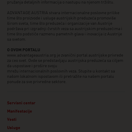
pružanja detaljnih informacija o nastupu na njenom tržištu.
ADVANTAGE AUSTRIA stvara internacionalne poslovne prilike
time što proizvode i usluge austrijskih preduzeća promoviše
širom sveta, time što preduzeća i organizacije van Austrije
podržava pri izgradnji čvrstih veza sa austrijskim preduzećima i
time što podstiče razmenu pametnih glava i inovacija iz Austrije
sa svetom.
O OVOM PORTALU
www.advantageaustria.org je zvanični portal austrijske privrede
za ceo svet. Ovde se predstavljaju austrijska preduzeća sa ciljem
da uspostave i prošire svoju
mrežu internacionalnih poslovnih veza. Stupite u kontakt sa
našom lokalnom ispostavom ili pretražite na našem portalu
ponude za sve privredne sektore.
Servisni centar
Manifestacije
Vesti
Usluge