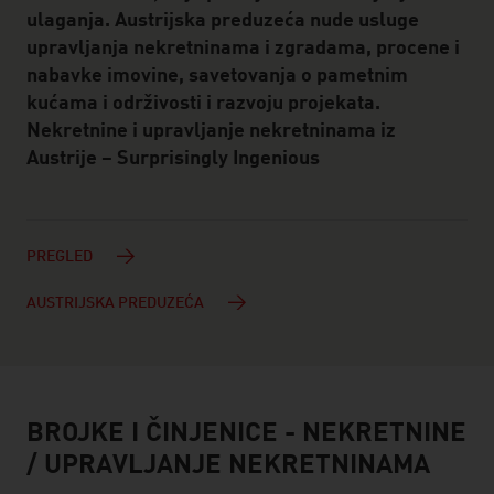
ulaganja. Austrijska preduzeća nude usluge
upravljanja nekretninama i zgradama, procene i
nabavke imovine, savetovanja o pametnim
kućama i održivosti i razvoju projekata.
Nekretnine i upravljanje nekretninama iz
Austrije – Surprisingly Ingenious
PREGLED
AUSTRIJSKA PREDUZEĆA
BROJKE I ČINJENICE - NEKRETNINE
facts & figures
/ UPRAVLJANJE NEKRETNINAMA