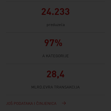
24.233
preduzeća
97%
A KATEGORIJE
28,4
MLRD.EVRA TRANSAKCIJA
JOŠ PODATAKA I ČINJENICA