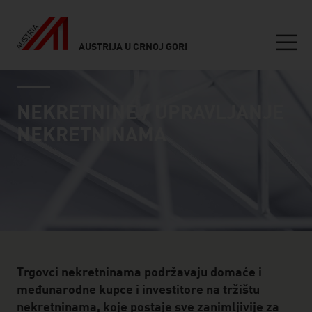
AUSTRIJA U CRNOJ GORI
Seitennavigation
industry page
Inhalt
NEKRETNINE / UPRAVLJANJE
NEKRETNINAMA
Trgovci nekretninama podržavaju domaće i
međunarodne kupce i investitore na tržištu
nekretninama, koje postaje sve zanimljivije za