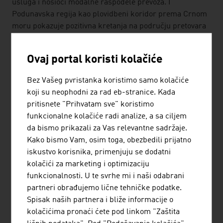
usluga i nosioci modalne raspodele prevoza. I
Podunavska regija kao plovidbeni koridor prema Crnom
moru pokazuje pozitivna kretanja na području pretovara
robe i turizma.
Ovaj portal koristi kolačiće
TRENDOVI
Aktuelni trend u brodogradnji kreće se u načelu u smeru
Bez Vašeg pvristanka koristimo samo kolačiće
proširenja transportnih kapaciteta (kontejneri) po brodu.
koji su neophodni za rad eb-stranice. Kada
U vezi s tim, izazov su pitanja koja se odnose na ekološku
pritisnete "Prihvatam sve" koristimo
neškodljivost i korišćenje alternativnih pogonskih
funkcionalne kolačiće radi analize, a sa ciljem
sistema i goriva.
da bismo prikazali za Vas relevantne sadržaje.
Kako bismo Vam, osim toga, obezbedili prijatno
iskustvo korisnika, primenjuju se dodatni
listen
kolačići za marketing i optimizaciju
funkcionalnosti. U te svrhe mi i naši odabrani
LINKOVI
listen
links
partneri obrađujemo lične tehničke podatke.
Spisak naših partnera i bliže informacije o
kolačićima pronaći ćete pod linkom "Zaštita