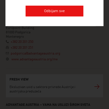
Odbijam sve
ADVANTAGE AUSTRIA Podgorica
Commercial Office Podgorica
Svetlane Kane Radevic 3
Europoint Building
81000 Podgorica
Montenegro
+382 20 201 250
+382 20 201 251
podgorica@advantageaustria.org
www.advantageaustria.org/me
FRESH VIEW
Eksluzivan uvid u sektore privrede Austrije i
austrijska preduzeća
ADVANTAGE AUSTRIA – VAMA NA USLUZI ŠIROM SVETA