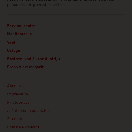
ponude za sve privredne sektore.
Servisni centar
Manifestacije
Vesti
Usluge
Poslovni vodič kroz Austriju
Fresh View magazin
Linklist
About us
Impressum
Pristupnost
Zaštita ličnih podataka
Sitemap
Postavke kolačića