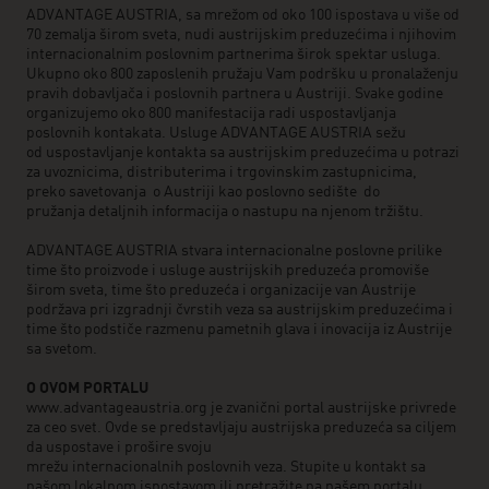
ADVANTAGE AUSTRIA, sa mrežom od oko 100 ispostava u više od
70 zemalja širom sveta, nudi austrijskim preduzećima i njihovim
internacionalnim poslovnim partnerima širok spektar usluga.
Ukupno oko 800 zaposlenih pružaju Vam podršku u pronalaženju
pravih dobavljača i poslovnih partnera u Austriji. Svake godine
organizujemo oko 800 manifestacija radi uspostavljanja
poslovnih kontakata. Usluge ADVANTAGE AUSTRIA sežu
od uspostavljanje kontakta sa austrijskim preduzećima u potrazi
za uvoznicima, distributerima i trgovinskim zastupnicima,
preko savetovanja o Austriji kao poslovno sedište do
pružanja detaljnih informacija o nastupu na njenom tržištu.
ADVANTAGE AUSTRIA stvara internacionalne poslovne prilike
time što proizvode i usluge austrijskih preduzeća promoviše
širom sveta, time što preduzeća i organizacije van Austrije
podržava pri izgradnji čvrstih veza sa austrijskim preduzećima i
time što podstiče razmenu pametnih glava i inovacija iz Austrije
sa svetom.
O OVOM PORTALU
www.advantageaustria.org je zvanični portal austrijske privrede
za ceo svet. Ovde se predstavljaju austrijska preduzeća sa ciljem
da uspostave i prošire svoju
mrežu internacionalnih poslovnih veza. Stupite u kontakt sa
našom lokalnom ispostavom ili pretražite na našem portalu