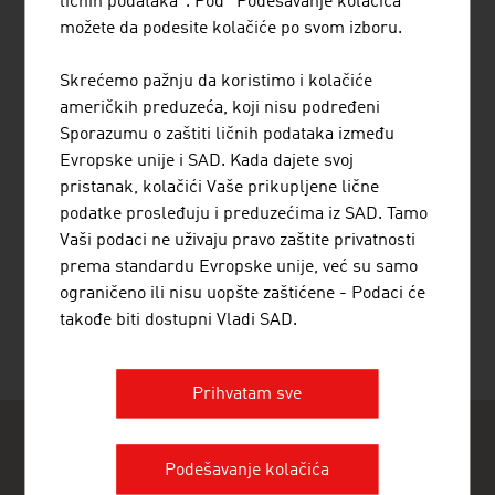
ličnih podataka". Pod "Podešavanje kolačića"
LOGISTIKA
možete da podesite kolačiće po svom izboru.
SAOBRAĆAJNA INFRASTRUKTURA/NISKOGRADNJA
Skrećemo pažnju da koristimo i kolačiće
američkih preduzeća, koji nisu podređeni
TURIZAM STRUČNO ZNANJE & INFRASTRUKTURA
Sporazumu o zaštiti ličnih podataka između
Evropske unije i SAD. Kada dajete svoj
pristanak, kolačići Vaše prikupljene lične
podatke prosleđuju i preduzećima iz SAD. Tamo
Vaši podaci ne uživaju pravo zaštite privatnosti
PREPORUČI
prema standardu Evropske unije, već su samo
ograničeno ili nisu uopšte zaštićene - Podaci će
takođe biti dostupni Vladi SAD.
Osveženo: : 22. December 2025
Prihvatam sve
Podešavanje kolačića