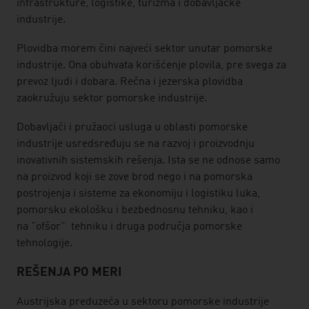
infrastrukture, logistike, turizma i dobavljačke
industrije.
Plovidba morem čini najveći sektor unutar pomorske
industrije. Ona obuhvata korišćenje plovila, pre svega za
prevoz ljudi i dobara. Rečna i jezerska plovidba
zaokružuju sektor pomorske industrije.
Dobavljači i pružaoci usluga u oblasti pomorske
industrije usredsređuju se na razvoj i proizvodnju
inovativnih sistemskih rešenja. Ista se ne odnose samo
na proizvod koji se zove brod nego i na pomorska
postrojenja i sisteme za ekonomiju i logistiku luka,
pomorsku ekološku i bezbednosnu tehniku, kao i
na "ofšor" tehniku i druga područja pomorske
tehnologije.
REŠENJA PO MERI
Austrijska preduzeća u sektoru pomorske industrije