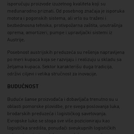
isporučuju proizvode izuzetnog kvaliteta koji su
međunarodno priznati. Od posebnog značaja je isporuka
motora i pogonskih sistema, ali vrlo su traženi i
bezbednosna tehnika, protivpožarna zaštita, unutrašnja
oprema, amortizeri, pumpe i upravljački sistemi iz
Austrije.
Posebnost austrijskih preduzeća su rešenja napravljena
po meri kupaca koja se razvijaju i realizuju u skladu sa
željama kupaca. Sektor karakterišu duga tradicija,
održivi ciljevi i velika stručnost za inovacije.
BUDUĆNOST
Buduće šanse proizvođača i dobavljača trenutno su u
oblasti pomorske plovidbe, pre svega poslovanja luka,
brodarskih preduzeća i logističkog savetovanja.
Evropske luke se stoga sve više pozicioniraju kao
logistička središta, ponuđači sveukupnih logističkih