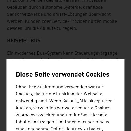
In Zukunft werden deshalb vermehrt Prozesse in
Gebäuden durch autonome Systeme, drahtlose
Sensornetzwerke und smart-Lösungen überwacht
werden. Kunden oder Service-Provider nützen mobile
devices, um die Abläufe zu regeln.
BEISPIEL BUS
Ein modernes Bus-System kann Steuerungsvorgänge
unterstützen und Informationen in der Gebäudetechnik
weitergeben. Die Technik ist für Einfamilienhäuser und
Diese Seite verwendet Cookies
für öffentliche Gebäude wie Schulen und
Verwaltungsgebäude geeignet.
Ohne Ihre Zustimmung verwenden wir nur
Das System kann die Beleuchtung steuern, die
Cookies, die für die Funktion der Webseite
Raumtemperatur und Jalousien programmiert bedienen,
notwendig sind. Wenn Sie auf „Alle akzeptieren“
das Garagentor steuern, Bewegungsmelder ansprechen
klicken, verwenden wir zielorientierte Cookies
oder den Rauchalarm sicherstellen.
zu Analysezwecken und um für Sie relevante
Inhalte anzuzeigen. Um Ihnen darüber hinaus
Mit Hilfe eines flexiblen Bus-Systems kommunizieren
eine angenehme Online-Journey zu bieten,