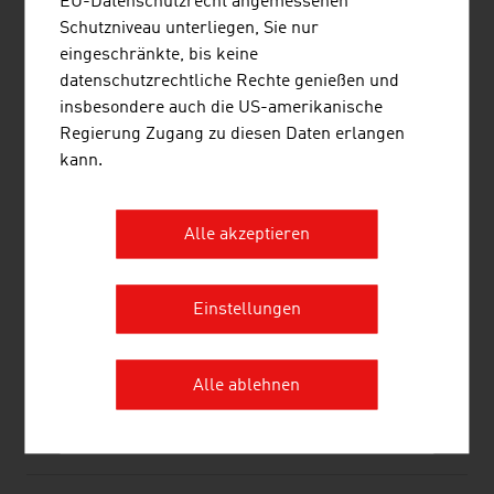
EU-Datenschutzrecht angemessenen
Schutzniveau unterliegen, Sie nur
eingeschränkte, bis keine
datenschutzrechtliche Rechte genießen und
ENGINEERING
insbesondere auch die US-amerikanische
HOCHBAU/BAUSTOFFE
Regierung Zugang zu diesen Daten erlangen
kann.
URBAN TECHNOLOGIES
ENERGIEEFFIZIENZ/GREEN BUILDING
Alle akzeptieren
ELEKTRO/ELEKTRONIK/MECHATRONIK
REAL ESTATE/IMMOBILIENMANAGEMENT
Einstellungen
Alle ablehnen
SEITE EMPFEHLEN