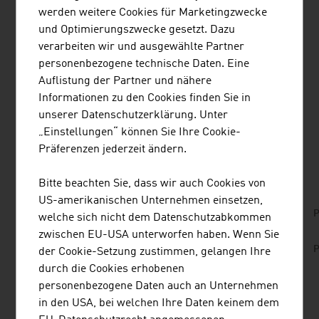
die verschiedenen Geräte und Anlagen miteinander und
werden weitere Cookies für Marketingzwecke
tauschen Informationen aus. Besonders für ältere
und Optimierungszwecke gesetzt. Dazu
Menschen interessant: Biosensoren messen den
verarbeiten wir und ausgewählte Partner
Blutdruck und Blutzucker oder erinnern an
personenbezogene technische Daten. Eine
Medikamente. Für den Notfall ist eine direkte
Auflistung der Partner und nähere
Verbindung mit Ärzten oder Pflegediensten möglich.
Informationen zu den Cookies finden Sie in
unserer Datenschutzerklärung. Unter
„Einstellungen“ können Sie Ihre Cookie-
Präferenzen jederzeit ändern.
DOWNLOADS
listen
downloads
Bitte beachten Sie, dass wir auch Cookies von
US-amerikanischen Unternehmen einsetzen,
No. 157, Fresh View, Smart Cities, en | de
P
welche sich nicht dem Datenschutzabkommen
zwischen EU-USA unterworfen haben. Wenn Sie
No. 153, Fresh View, Sustainable Building, en |
P
der Cookie-Setzung zustimmen, gelangen Ihre
de
durch die Cookies erhobenen
personenbezogene Daten auch an Unternehmen
in den USA, bei welchen Ihre Daten keinem dem
LINKS
listen
links