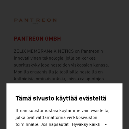
PANTREON GMBH
ZELIX MEMBRANe.KINETICS on Pantreonin
innovatiivinen teknologia, jolla on korkea
suorituskyky jopa nesteiden viskoosien kanssa.
Monilla orgaanisilla ja teollisilla nesteillä on
kolloidisia ominaisuuksia, joissa rajapintojen
sähkövaraus on tärkeä. Tätä avustetaan
elektrokineettisillä keinoilla. Innovum yhtiön ...
Tämä sivusto käyttää evästeitä
Ilman suostumustasi käytämme vain evästeitä,
jotka ovat välttämättömiä verkkosivuston
toiminnalle. Jos napsautat "Hyväksy kaikki" -