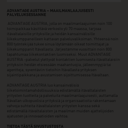
ADVANTAGE AUSTRIA – MAAILMANLAAJUISESTI
PALVELUKSESSANNE
ADVANTAGE AUSTRIA, jolla on maailmanlaajuinen noin 100
toimipaikkaa käsittävä verkosto yli 70 maassa, tarjoaa
itävaltalaisille yrityksille ja heidän kansainvälisille
liikekumppaneilleen kattavan palveluvalikoiman. Yhteensä noin
800 työntekijää tukee sinua löytämään oikeat toimittajat ja
liikekumppanit Itävallasta. Järjestämme vuosittain noin 800
tapahtumaa liikekontaktien luomiseksi. Muut ADVANTAGE
AUSTRIA -palvelut ylettyvät kontaktien luomisesta itävaltalaisiin
yrityksiin heidän etsiessään maahantuojia, jälleenmyyjiä tai
agentteja, syventäviin tietoihin Itävallasta yrityksen
sijaintipaikkana ja avustamisen sijoittumisessa Itävaltaan.
ADVANTAGE AUSTRIA luo kansainvälisiä
liiketoimintamahdollisuuksia edistämällä itävaltalaisten
yritysten tuotteita ja palveluita maailmanlaajuisesti, auttamalla
Itävallan ulkopuolisia yrityksiä ja organisaatioita rakentamaan
vahvoja suhteita itävaltalaisten yritysten kanssa sekä
edistämällä itävaltalaisten ja maailman muiden ajattelijoiden
ajatusten ja innovaatioiden vaihtoa.
TIETOA TÄSTÄ SIVUSTUSTOSTA