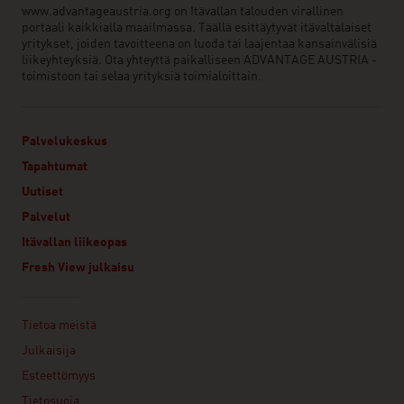
www.advantageaustria.org on Itävallan talouden virallinen
portaali kaikkialla maailmassa. Täällä esittäytyvät itävaltalaiset
yritykset, joiden tavoitteena on luoda tai laajentaa kansainvälisiä
liikeyhteyksiä. Ota yhteyttä paikalliseen ADVANTAGE AUSTRIA -
toimistoon tai selaa yrityksiä toimialoittain.
Palvelukeskus
Tapahtumat
Uutiset
Palvelut
Itävallan liikeopas
Fresh View julkaisu
Linklist
Tietoa meistä
Julkaisija
Esteettömyys
Tietosuoja