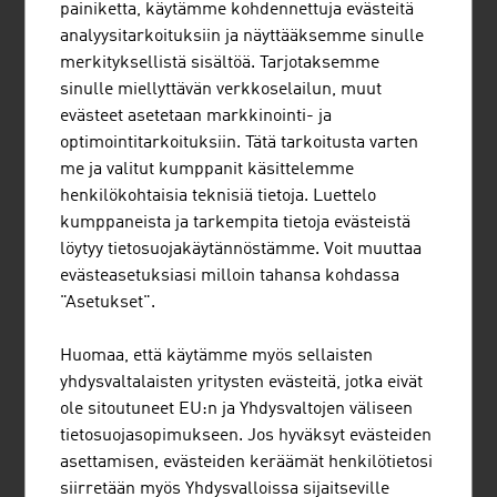
painiketta, käytämme kohdennettuja evästeitä
TECHNISCHE UNIVERSITÄT WIEN
analyysitarkoituksiin ja näyttääksemme sinulle
merkityksellistä sisältöä. Tarjotaksemme
Wienin teknillinen yliopisto on Itävallan suurin
sinulle miellyttävän verkkoselailun, muut
luonnontieteiden ja tekniikan alan tutkimus- ja
evästeet asetetaan markkinointi- ja
oppilaitos. Erinomainen perus- ja
optimointitarkoituksiin. Tätä tarkoitusta varten
sovelluslähtöinen tutkimus, korkea insinööritaito
me ja valitut kumppanit käsittelemme
ja tieteidenvälinen yhteistyö johtavat
henkilökohtaisia teknisiä tietoja. Luettelo
kansainväliseen huippututkimukseen ja
kumppaneista ja tarkempita tietoja evästeistä
sovellusvalmiisiin innovaatioihin sekä
löytyy tietosuojakäytännöstämme. Voit muuttaa
keksintöihin. ...
evästeasetuksiasi milloin tahansa kohdassa
"Asetukset".
Huomaa, että käytämme myös sellaisten
yhdysvaltalaisten yritysten evästeitä, jotka eivät
ole sitoutuneet EU:n ja Yhdysvaltojen väliseen
TYROLIT - SCHLEIFMITTELWERKE
tietosuojasopimukseen. Jos hyväksyt evästeiden
SWAROVSKI AG & CO K.G.
asettamisen, evästeiden keräämät henkilötietosi
siirretään myös Yhdysvalloissa sijaitseville