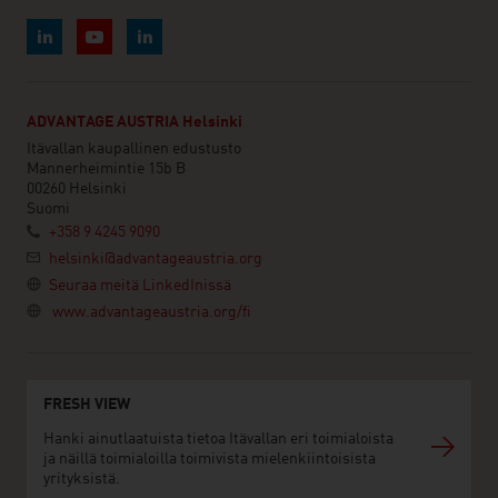
ADVANTAGE AUSTRIA Helsinki
Itävallan kaupallinen edustusto
Mannerheimintie 15b B
00260 Helsinki
Suomi
+358 9 4245 9090
helsinki@advantageaustria.org
Seuraa meitä LinkedInissä
www.advantageaustria.org/fi
FRESH VIEW
Hanki ainutlaatuista tietoa Itävallan eri toimialoista
ja näillä toimialoilla toimivista mielenkiintoisista
yrityksistä.