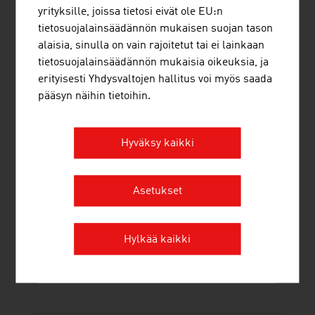
yrityksille, joissa tietosi eivät ole EU:n
tietosuojalainsäädännön mukaisen suojan tason
alaisia, sinulla on vain rajoitetut tai ei lainkaan
tietosuojalainsäädännön mukaisia oikeuksia, ja
erityisesti Yhdysvaltojen hallitus voi myös saada
BADGER METER AUSTRIA GMBH
pääsyn näihin tietoihin.
Hyväksy kaikki
HEISERTEC GMBH
Asetukset
Hylkää kaikki
ISOVOLTA AG