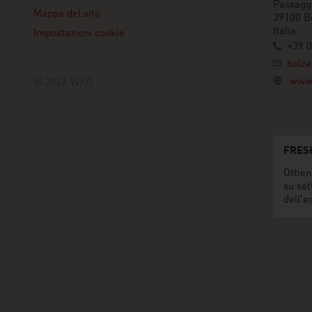
Passagg
Mappa del sito
39100 B
Italia
Impostazioni cookie
+39 
bolz
www.
© 2026 WKO
FRES
Ottien
su set
dell'e