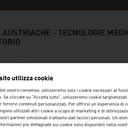
 AUSTRIACHE - TECNOLOGIE MEDI
TORIO
ito utilizza cookie
ENSINGER SINTIMID GMBH
del vostro consenso, utilizzeremo solo i cookie necessari al fun
Ensinger Sintimid GmbH si occupa della produzione
. Se cliccate su "Accetta tutto", utilizzeremo cookie targhetizzati
compositi, pezzi finiti e profili in materie plastich
r fornirvi contenuti personalizzati. Per offrirvi un'esperienza di 
ngono utilizzati altri cookie a scopo di marketing e di ottimizzazi
nostri partner selezionati trattiamo dati tecnici personali. Un ele
nformazioni più dettagliate sui cookie sono disponibili nella nost