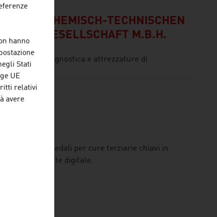
referenze
IEB VON CHEMISCH-TECHNISCHEN
ENTEN GESELLSCHAFT M.B.H.
non hanno
mpostazione
ercializza diagnostica e attrezzature di
egli Stati
egge UE
tti relativi
rà avere
rdia, dagli ospedali per cure terziarie chiavi in
oni per la salute digitale.