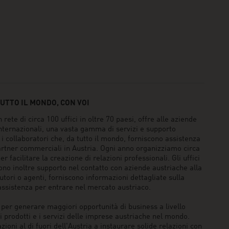
UTTO IL MONDO, CON VOI
e di circa 100 uffici in oltre 70 paesi, offre alle aziende
internazionali, una vasta gamma di servizi e supporto
 collaboratori che, da tutto il mondo, forniscono assistenza
 partner commerciali in Austria. Ogni anno organizziamo circa
r facilitare la creazione di relazioni professionali. Gli uffici
 inoltre supporto nel contatto con aziende austriache alla
butori o agenti, forniscono informazioni dettagliate sulla
assistenza per entrare nel mercato austriaco.
r generare maggiori opportunità di business a livello
 prodotti e i servizi delle imprese austriache nel mondo.
oni al di fuori dell'Austria a instaurare solide relazioni con