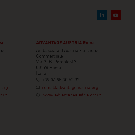
va
ADVANTAGE AUSTRIA Roma
one
Ambasciata d'Austria - Sezione
Commerciale
Via G. B. Pergolesi 3
00198 Roma
Italia
+39 06 85 30 52 33
.org
roma@advantageaustria.org
g/it
www.advantageaustria.org/it