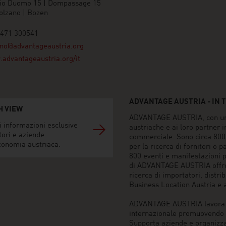
io Duomo 15 | Dompassage 15
olzano | Bozen
0471 300541
ano@advantageaustria.org
advantageaustria.org/it
ADVANTAGE AUSTRIA - IN T
H VIEW
ADVANTAGE AUSTRIA, con un ret
i informazioni esclusive
austriache e ai loro partner 
tori e aziende
commerciale. Sono circa 800 i
conomia austriaca.
per la ricerca di fornitori o
800 eventi e manifestazioni pe
di ADVANTAGE AUSTRIA offrono
ricerca di importatori, distri
Business Location Austria e 
ADVANTAGE AUSTRIA lavora pe
internazionale promuovendo i
Supporta aziende e organizzazi