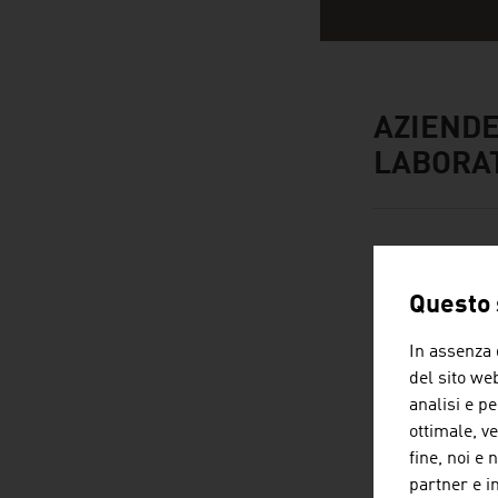
AZIENDE
LABORA
Questo s
In assenza 
del sito web
analisi e pe
ottimale, ve
fine, noi e 
partner e i