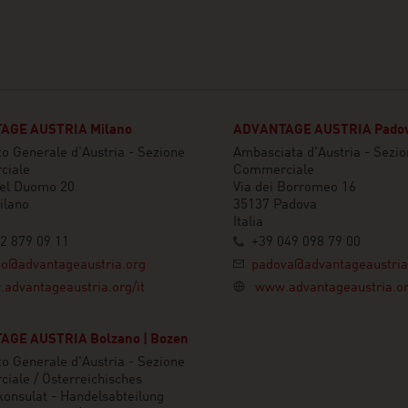
AGE AUSTRIA Milano
ADVANTAGE AUSTRIA Pado
o Generale d'Austria - Sezione
Ambasciata d'Austria - Sezi
ciale
Commerciale
del Duomo 20
Via dei Borromeo 16
ilano
35137 Padova
Italia
2 879 09 11
+39 049 098 79 00
no@advantageaustria.org
padova@advantageaustria
advantageaustria.org/it
www.advantageaustria.or
GE AUSTRIA Bolzano | Bozen
o Generale d'Austria - Sezione
iale / Österreichisches
onsulat - Handelsabteilung