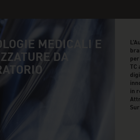
LOGIE MEDICALI E
L’A
bra
ZZATURE DA
per
TC 
RATORIO
dig
inn
in 
Att
Sur