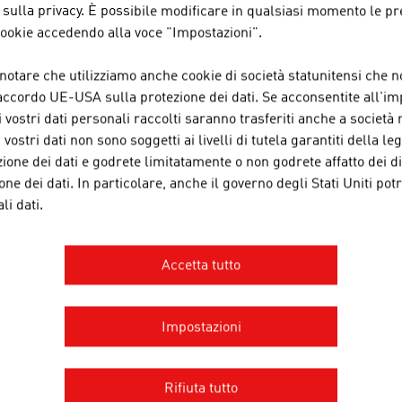
 sulla privacy. È possibile modificare in qualsiasi momento le p
 cookie accedendo alla voce "Impostazioni".
DIALAB PRODUKTION UND VERTR
PRODUKTEN UND LABORINSTRUM
 notare che utilizziamo anche cookie di società statunitensi che 
'accordo UE-USA sulla protezione dei dati. Se acconsentite all'i
Dialab, con sede a Wiener Neudorf, produce e comm
i vostri dati personali raccolti saranno trasferiti anche a società n
laboratorio.
i vostri dati non sono soggetti ai livelli di tutela garantiti della l
ione dei dati e godrete limitatamente o non godrete affatto dei diri
one dei dati. In particolare, anche il governo degli Stati Uniti pot
li dati.
AME INTERNATIONAL GMBH
Accetta tutto
AME costruisce infrastrutture sanitarie all'avangua
mano alle apparecchiature mediche fino alle soluzi
Impostazioni
PIÙ AZIENDE
Rifiuta tutto