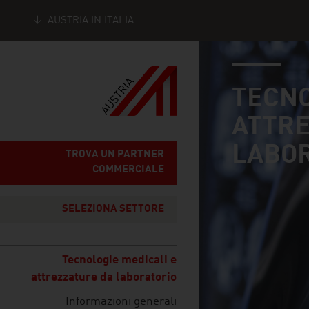
AUSTRIA IN ITALIA
industry page
Seitennavigation
TECNO
ATTRE
LABO
TROVA UN PARTNER
COMMERCIALE
SELEZIONA SETTORE
Tecnologie medicali e
attrezzature da laboratorio
Informazioni generali