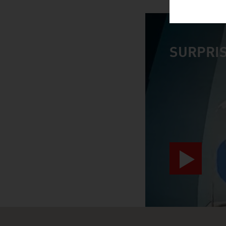
SURPRIS
video abspiele