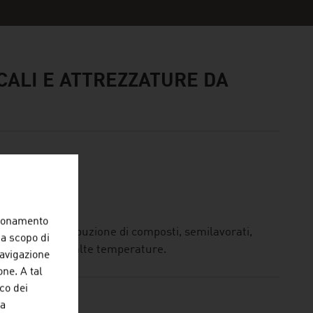
CALI E ATTREZZATURE DA
zionamento
 e della distribuzione di composti, semilavorati,
 a scopo di
e resistenti alle alte temperature.
navigazione
one. A tal
nco dei
ra