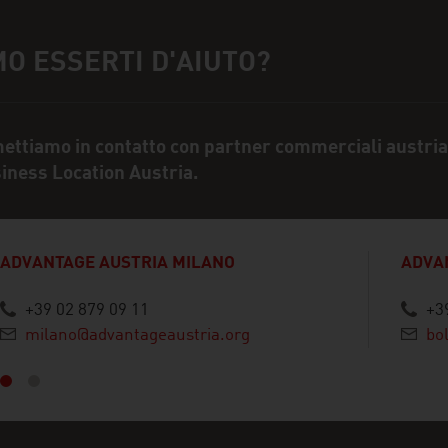
O ESSERTI D'AIUTO?
 di contatto
mettiamo in contatto con partner commerciali austriac
iness Location Austria.
ADVANTAGE AUSTRIA MILANO
ADVA
+39 02 879 09 11
+3
cedente
milano@advantageaustria.org
bo