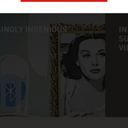
INGLY INGENIOUS
IN
SU
n
V