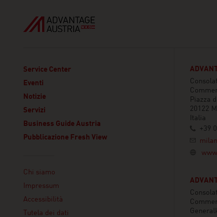
ADVANT
Service Center
Consolat
Eventi
Commer
Notizie
Piazza 
20122 M
Servizi
Italia
Business Guide Austria
+39 0
Pubblicazione Fresh View
mila
www.
Linklist
Chi siamo
ADVANTA
Impressum
Consolat
Accessibilità
Commerc
Generalk
Tutela dei dati