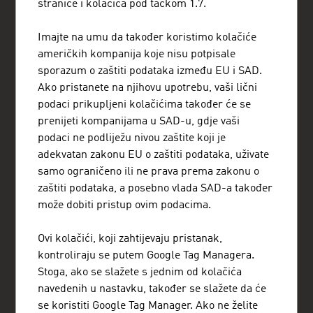
stranice i kolačića pod tačkom 1.7.
+3873322 23 36
sarajevo@advantageaustria.org
Imajte na umu da također koristimo kolačiće
FACEBOOK
američkih kompanija koje nisu potpisale
www.advantageaustria.org/ba
sporazum o zaštiti podataka između EU i SAD.
Ako pristanete na njihovu upotrebu, vaši lični
podaci prikupljeni kolačićima također će se
prenijeti kompanijama u SAD-u, gdje vaši
FRESH VIEW
podaci ne podliježu nivou zaštite koji je
Steknite ekskluzivni uvid u različite privredne
adekvatan zakonu EU o zaštiti podataka, uživate
grane i preduzeća Austrije.
samo ograničeno ili ne prava prema zakonu o
zaštiti podataka, a posebno vlada SAD-a također
ADVANTAGE AUSTRIA-VAMA NA USLUZI ŠIROM SVIJETA
može dobiti pristup ovim podacima.
ADVANTAGE AUSTRIA, sa mrežom od oko 100 ispostava u više od
70 zemalja širom svijeta, nudi austrijskim preduzećima i
Ovi kolačići, koji zahtijevaju pristanak,
njihovim internacionalnim poslovnim partnerima širok spektar
usluga. Ukupno oko 800 zaposlenih pružaju Vam podršku u
kontroliraju se putem Google Tag Managera.
pronalaženju odgovarajućih dobavljača i poslovnih partnera u
Stoga, ako se slažete s jednim od kolačića
Austriji. Svake godine organizujemo oko 800 događaja radi
navedenih u nastavku, također se slažete da će
uspostavljanja poslovnih kontakata. Usluge ADVANTAGE
AUSTRIA sežu od uspostavljanje kontakta sa austrijskim
se koristiti Google Tag Manager. Ako ne želite