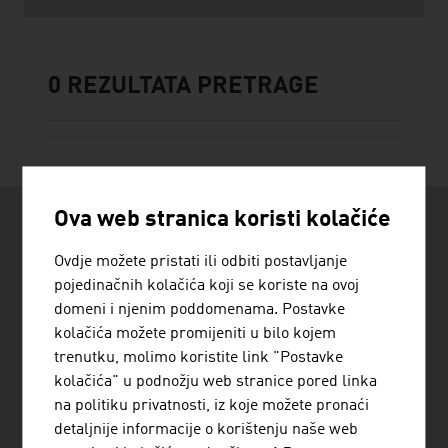
0
REZULTATA PRETRAGE
Ova web stranica koristi kolačiće
Ovdje možete pristati ili odbiti postavljanje
pojedinačnih kolačića koji se koriste na ovoj
domeni i njenim poddomenama. Postavke
ADVANTAGE AUSTRIA SARAJEVO
kolačića možete promijeniti u bilo kojem
Austrijska ambasada - trgovinski odjel
trenutku, molimo koristite link "Postavke
Zmaja od Bosne 11
kolačića" u podnožju web stranice pored linka
zgrada RBBH objekat B
71000 Sarajevo
na politiku privatnosti, iz koje možete pronaći
Bosnien-Herzegowina
detaljnije informacije o korištenju naše web
+3873326 78 40