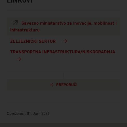
LINKOVI
listen
links
Savezno ministarstvo za inovacije, mobilnost i
infrastrukturu
ŽELJEZNIČKI SEKTOR
TRANSPORTNA INFRASTRUKTURA/NISKOGRADNJA
PREPORUČI
Osveženo: : 01. Juni 2026