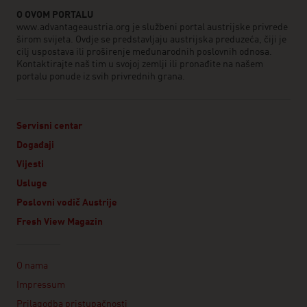
O OVOM PORTALU
www.advantageaustria.org je službeni portal austrijske privrede
širom svijeta. Ovdje se predstavljaju austrijska preduzeća, čiji je
cilj uspostava ili proširenje međunarodnih poslovnih odnosa.
Kontaktirajte naš tim u svojoj zemlji ili pronađite na našem
portalu ponude iz svih privrednih grana.
Servisni centar
Događaji
Vijesti
Usluge
Poslovni vodič Austrije
Fresh View Magazin
Linklist
O nama
Impressum
Prilagodba pristupačnosti