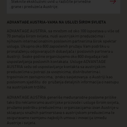
Steknite ekskluzivni uvid u različite privredne
grane i preduzeća Austrije.
ADVANTAGE AUSTRIA-VAMA NA USLUZI ŠIROM SVIJETA
ADVANTAGE AUSTRIA, sa mrežom od oko 100 ispostava u više od
70 zemalja širom svijeta, nudi austrijskim preduzećima i
njihovim internacionalnim poslovnim partnerima širok spektar
usluga. Ukupno oko 800 zaposlenih pružaju Vam podršku u
pronalaženju odgovarajućih dobavljača i poslovnih partnera u
Austriji. Svake godine organizujemo oko 800 događaja radi
uspostavljanja poslovnih kontakata. Usluge ADVANTAGE
AUSTRIA sežu od uspostavljanje kontakta sa austrijskim
preduzećima u potrazi za uvoznicima, distributerima i
trgovinskim zastupnicima, preko savjetovanja o Austriji kao
poslovnom sjedištu do pružanja detaljnih informacija o nastupu
na austrijskom tržištu.
ADVANTAGE AUSTRIA generiše međunarodne poslovne prilike
tako što reklamiramo austrijske proizvode i usluge širom svijeta,
pružamo podršku preduzećima i organizacijama izvan Austrije u
sklapanju snažnih partnerstava s austrijskom preduzećima te
osiguravamo razmjenu najboljih umova i inovacija između
Austrije i svijeta.