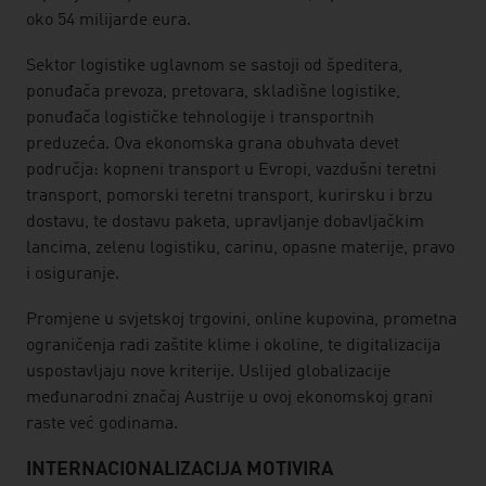
oko 54 milijarde eura.
Sektor logistike uglavnom se sastoji od špeditera,
ponuđača prevoza, pretovara, skladišne logistike,
ponuđača logističke tehnologije i transportnih
preduzeća. Ova ekonomska grana obuhvata devet
područja: kopneni transport u Evropi, vazdušni teretni
transport, pomorski teretni transport, kurirsku i brzu
dostavu, te dostavu paketa, upravljanje dobavljačkim
lancima, zelenu logistiku, carinu, opasne materije, pravo
i osiguranje.
Promjene u svjetskoj trgovini, online kupovina, prometna
ograničenja radi zaštite klime i okoline, te digitalizacija
uspostavljaju nove kriterije. Uslijed globalizacije
međunarodni značaj Austrije u ovoj ekonomskoj grani
raste već godinama.
INTERNACIONALIZACIJA MOTIVIRA