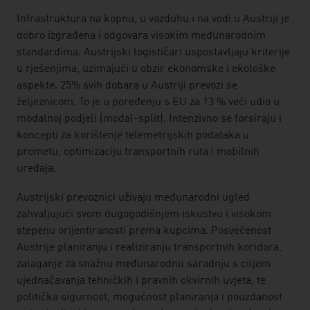
Infrastruktura na kopnu, u vazduhu i na vodi u Austriji je
dobro izgrađena i odgovara visokim međunarodnim
standardima. Austrijski logističari uspostavljaju kriterije
u rješenjima, uzimajući u obzir ekonomske i ekološke
aspekte. 25% svih dobara u Austriji prevozi se
željeznicom. To je u poređenju s EU za 13 % veći udio u
modalnoj podjeli (modal-split). Intenzivno se forsiraju i
koncepti za korištenje telemetrijskih podataka u
prometu, optimizaciju transportnih ruta i mobilnih
uređaja.
Austrijski prevoznici uživaju međunarodni ugled
zahvaljujući svom dugogodišnjem iskustvu i visokom
stepenu orijentiranosti prema kupcima. Posvećenost
Austrije planiranju i realiziranju transportnih koridora,
zalaganje za snažnu međunarodnu saradnju s ciljem
ujednačavanja tehničkih i pravnih okvirnih uvjeta, te
politička sigurnost, mogućnost planiranja i pouzdanost