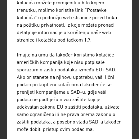
kolačića možete promijeniti u bilo kojem
prihvatljiva logistička rješenja i modalitete transporta.
trenutku, molimo koristite link "Postavke
Željeznica postaje sve važnija kao sredstvo transporta
kolačića" u podnožju web stranice pored linka
kod multimodalnih logističkih koncepata.
na politiku privatnosti, iz koje možete pronaći
Brodovi kao transportno sredstvo, prije svega za teret:
detaljnije informacije o korištenju naše web
Austrija je postala specijalist za logistička rješenja u
stranice i kolačića pod tačkom 1.7.
podunavskom prostoru.
Ubrzava se izgradnja logističkih centara, kargo
Imajte na umu da također koristimo kolačiće
centara, koncentratora, logističkih terminala za
američkih kompanija koje nisu potpisale
pretovar i rasterećenje cesta za brže skladištenje i
sporazum o zaštiti podataka između EU i SAD.
transfer.
Ako pristanete na njihovu upotrebu, vaši lični
podaci prikupljeni kolačićima također će se
Inovativna rješenja korištenjem digitalizacije i IT-a u
prenijeti kompanijama u SAD-u, gdje vaši
svrhu optimizacije procesa transportnog protoka i
podaci ne podliježu nivou zaštite koji je
primjenjivanjem oblak tehnologije.
adekvatan zakonu EU o zaštiti podataka, uživate
Austrijski sektor logistike je posvećen logistici
samo ograničeno ili ne prava prema zakonu o
krajnjeg potrošača i uzima u obzir zahtjeve kupaca u
zaštiti podataka, a posebno vlada SAD-a također
pogledu troškova i kraćeg vremena isporuke, na
može dobiti pristup ovim podacima.
primjer, putem online trgovine.