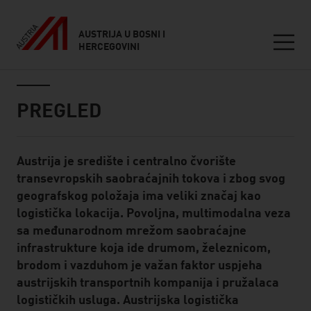
AUSTRIJA U BOSNI I
HERCEGOVINI
Seitennavigation
Inhalt
PREGLED
Austrija je središte i centralno čvorište
Standard Content Module
transevropskih saobraćajnih tokova i zbog svog
geografskog položaja ima veliki značaj kao
logistička lokacija. Povoljna, multimodalna veza
sa međunarodnom mrežom saobraćajne
infrastrukture koja ide drumom, železnicom,
brodom i vazduhom je važan faktor uspjeha
austrijskih transportnih kompanija i pružalaca
logističkih usluga. Austrijska logistička