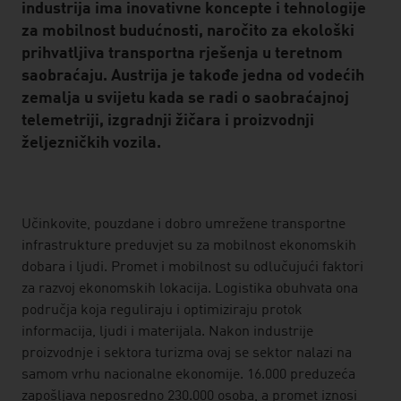
industrija ima inovativne koncepte i tehnologije
za mobilnost budućnosti, naročito za ekološki
prihvatljiva transportna rješenja u teretnom
saobraćaju. Austrija je takođe jedna od vodećih
zemalja u svijetu kada se radi o saobraćajnoj
telemetriji, izgradnji žičara i proizvodnji
željezničkih vozila.
listen
Učinkovite, pouzdane i dobro umrežene transportne
infrastrukture preduvjet su za mobilnost ekonomskih
dobara i ljudi. Promet i mobilnost su odlučujući faktori
za razvoj ekonomskih lokacija. Logistika obuhvata ona
područja koja reguliraju i optimiziraju protok
informacija, ljudi i materijala. Nakon industrije
proizvodnje i sektora turizma ovaj se sektor nalazi na
samom vrhu nacionalne ekonomije. 16.000 preduzeća
zapošljava neposredno 230.000 osoba, a promet iznosi