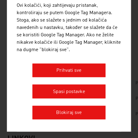
Ovi kolačići, koji zahtijevaju pristanak,
kontroliraju se putem Google Tag Managera.
Viac
pohľadov do sveta mobility
a novinky o
Stoga, ako se slažete s jednim od kolačića
vzrušujúcom vývoji rakúskych spoločností v tomto odvetví
navedenih u nastavku, također se slažete da će
poskytuje náš
odborný časopis
FRESH VIEW Mobility
.
se koristiti Google Tag Manager. Ako ne želite
nikakve kolačiće ili Google Tag Manager, kliknite
na dugme "blokiraj sve".
DATOTEKE ZA PREUZIMANJE
listen
downloads
Prihvati sve
No. 166, Railways, en | de
P
Spasi postavke
No. 159, Fresh View, Traffic Infrastructure, en |
P
de
Blokiraj sve
No. 157, Fresh View, Smart Cities, en | de
P