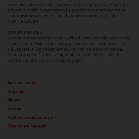
pružamo podršku preduzećima i organizacijama izvan Austrije u
sklapanju snažnih partnerstava s austrijskom preduzećima te
osiguravamo razmjenu najboljih umova i inovacija između
Austrije i svijeta.
O OVOM PORTALU
www.advantageaustria.org je službeni portal austrijske privrede
širom svijeta. Ovdje se predstavljaju austrijska preduzeća, čiji je
cilj uspostava ili proširenje međunarodnih poslovnih odnosa.
Kontaktirajte naš tim u svojoj zemlji ili pronađite na našem
portalu ponude iz svih privrednih grana.
Servisni centar
Događaji
Vijesti
Usluge
Poslovni vodič Austrije
Fresh View Magazin