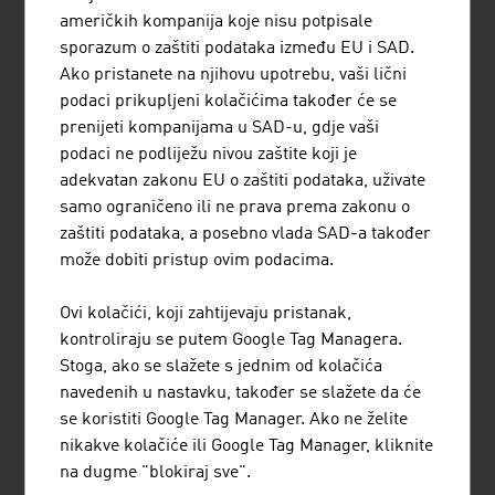
američkih kompanija koje nisu potpisale
sporazum o zaštiti podataka između EU i SAD.
Ako pristanete na njihovu upotrebu, vaši lični
podaci prikupljeni kolačićima također će se
prenijeti kompanijama u SAD-u, gdje vaši
podaci ne podliježu nivou zaštite koji je
adekvatan zakonu EU o zaštiti podataka, uživate
JIPP.IT GMBH
samo ograničeno ili ne prava prema zakonu o
zaštiti podataka, a posebno vlada SAD-a također
može dobiti pristup ovim podacima.
Ovi kolačići, koji zahtijevaju pristanak,
kontroliraju se putem Google Tag Managera.
MERKUR VERSICHERUNG
Stoga, ako se slažete s jednim od kolačića
AKTIENGESELLSCHAFT
navedenih u nastavku, također se slažete da će
se koristiti Google Tag Manager. Ako ne želite
nikakve kolačiće ili Google Tag Manager, kliknite
na dugme "blokiraj sve".