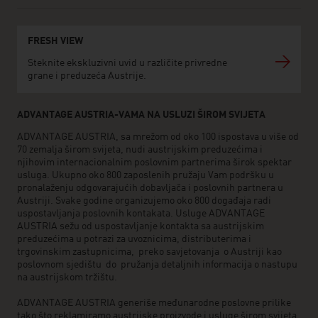
FRESH VIEW
Steknite ekskluzivni uvid u različite privredne
grane i preduzeća Austrije.
ADVANTAGE AUSTRIA-VAMA NA USLUZI ŠIROM SVIJETA
ADVANTAGE AUSTRIA, sa mrežom od oko 100 ispostava u više od
70 zemalja širom svijeta, nudi austrijskim preduzećima i
njihovim internacionalnim poslovnim partnerima širok spektar
usluga. Ukupno oko 800 zaposlenih pružaju Vam podršku u
pronalaženju odgovarajućih dobavljača i poslovnih partnera u
Austriji. Svake godine organizujemo oko 800 događaja radi
uspostavljanja poslovnih kontakata. Usluge ADVANTAGE
AUSTRIA sežu od uspostavljanje kontakta sa austrijskim
preduzećima u potrazi za uvoznicima, distributerima i
trgovinskim zastupnicima, preko savjetovanja o Austriji kao
poslovnom sjedištu do pružanja detaljnih informacija o nastupu
na austrijskom tržištu.
ADVANTAGE AUSTRIA generiše međunarodne poslovne prilike
tako što reklamiramo austrijske proizvode i usluge širom svijeta,