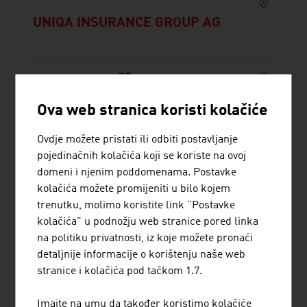
UNIQA INSURANCE GROUP AG
Ova web stranica koristi kolačiće
Ovdje možete pristati ili odbiti postavljanje
VIENNA INSURANCE GROUP AG
pojedinačnih kolačića koji se koriste na ovoj
WIENER VERSICHERUNG GRUPPE
domeni i njenim poddomenama. Postavke
kolačića možete promijeniti u bilo kojem
trenutku, molimo koristite link "Postavke
kolačića" u podnožju web stranice pored linka
na politiku privatnosti, iz koje možete pronaći
detaljnije informacije o korištenju naše web
BRIDGE IT
stranice i kolačića pod tačkom 1.7.
UNTERNEHMENSBERATUNGSGESELL
SCHAFT M.B.H.
Imajte na umu da također koristimo kolačiće