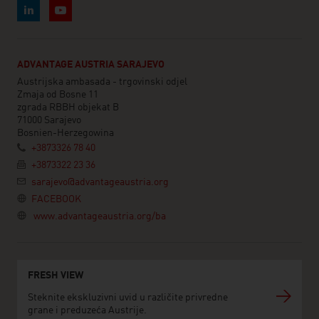
ADVANTAGE AUSTRIA SARAJEVO
Austrijska ambasada - trgovinski odjel
Zmaja od Bosne 11
zgrada RBBH objekat B
71000 Sarajevo
Bosnien-Herzegowina
+3873326 78 40
+3873322 23 36
sarajevo@advantageaustria.org
FACEBOOK
www.advantageaustria.org/ba
FRESH VIEW
Steknite ekskluzivni uvid u različite privredne
grane i preduzeća Austrije.