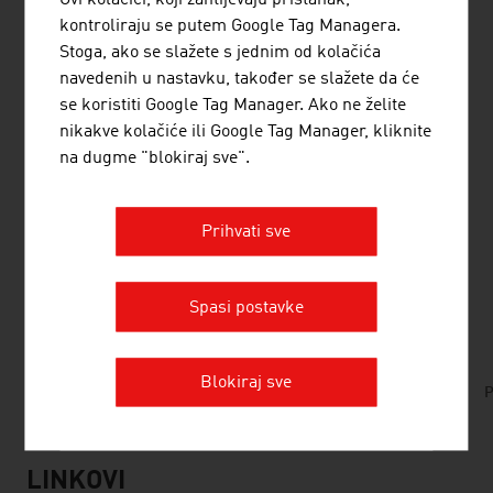
Ovi kolačići, koji zahtijevaju pristanak,
Austrijska hemijska industrija ima izrazito biogenu
kontroliraju se putem Google Tag Managera.
sirovinsku osnovu. Klaster za plastiku intenzivno se bavi
Stoga, ako se slažete s jednim od kolačića
ovom temom. U proizvodnji austrijskog biodizela skoro
navedenih u nastavku, također se slažete da će
75% korištenih sirovina potiče od otpada. To je u
se koristiti Google Tag Manager. Ako ne želite
međunarodnim mjerilima vrhunska vrijednost. Još jedna
nikakve kolačiće ili Google Tag Manager, kliknite
stvar dodatno pojašnjava činjenicu da ova industrija
na dugme "blokiraj sve".
preuzima odgovornost za budućnost: u Austriji se
odustalo od korištenja palminog ulja.
Prihvati sve
DATOTEKE ZA PREUZIMANJE
listen
downloads
Spasi postavke
Blokiraj sve
No. 165, Plastics, en | de
P
LINKOVI
listen
links