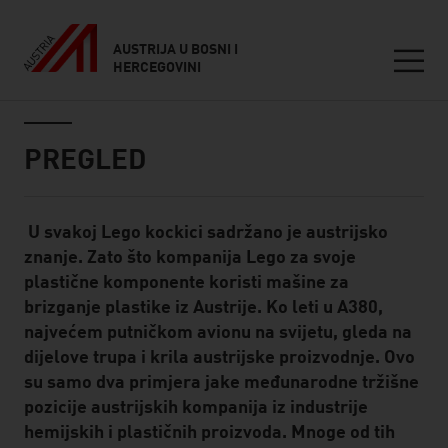
AUSTRIJA U BOSNI I
HERCEGOVINI
Seitennavigation
Inhalt
PREGLED
U svakoj Lego kockici sadržano je austrijsko
Standard Content Module
znanje. Zato što kompanija Lego za svoje
plastične komponente koristi mašine za
brizganje plastike iz Austrije. Ko leti u A380,
najvećem putničkom avionu na svijetu, gleda na
dijelove trupa i krila austrijske proizvodnje. Ovo
su samo dva primjera jake međunarodne tržišne
pozicije austrijskih kompanija iz industrije
hemijskih i plastičnih proizvoda. Mnoge od tih