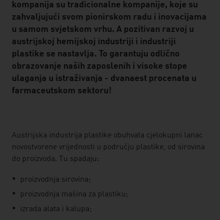
kompanija su tradicionalne kompanije, koje su
zahvaljujući svom pionirskom radu i inovacijama
u samom svjetskom vrhu. A pozitivan razvoj u
austrijskoj hemijskoj industriji i industriji
plastike se nastavlja. To garantuju odlično
obrazovanje naših zaposlenih i visoke stope
ulaganja u istraživanja - dvanaest procenata u
farmaceutskom sektoru!
listen
Austrijska industrija plastike obuhvata cjelokupni lanac
novostvorene vrijednosti u području plastike, od sirovina
do proizvoda. Tu spadaju:
proizvodnja sirovina;
proizvodnja mašina za plastiku;
izrada alata i kalupa;