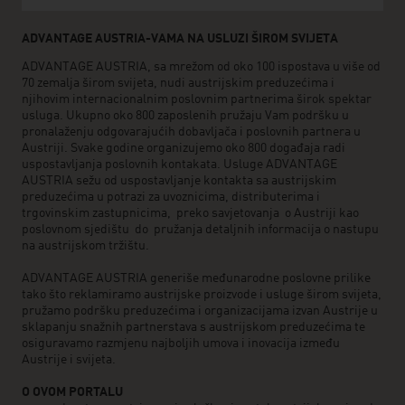
ADVANTAGE AUSTRIA-VAMA NA USLUZI ŠIROM SVIJETA
ADVANTAGE AUSTRIA, sa mrežom od oko 100 ispostava u više od
70 zemalja širom svijeta, nudi austrijskim preduzećima i
njihovim internacionalnim poslovnim partnerima širok spektar
usluga. Ukupno oko 800 zaposlenih pružaju Vam podršku u
pronalaženju odgovarajućih dobavljača i poslovnih partnera u
Austriji. Svake godine organizujemo oko 800 događaja radi
uspostavljanja poslovnih kontakata. Usluge ADVANTAGE
AUSTRIA sežu od uspostavljanje kontakta sa austrijskim
preduzećima u potrazi za uvoznicima, distributerima i
trgovinskim zastupnicima, preko savjetovanja o Austriji kao
poslovnom sjedištu do pružanja detaljnih informacija o nastupu
na austrijskom tržištu.
ADVANTAGE AUSTRIA generiše međunarodne poslovne prilike
tako što reklamiramo austrijske proizvode i usluge širom svijeta,
pružamo podršku preduzećima i organizacijama izvan Austrije u
sklapanju snažnih partnerstava s austrijskom preduzećima te
osiguravamo razmjenu najboljih umova i inovacija između
Austrije i svijeta.
O OVOM PORTALU