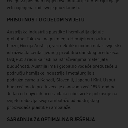
recept za poseban uspjeh ove industrije u Austriji koja je
vrlo cijenjena radi svoje pouzdanosti.
PRISUTNOST U CIJELOM SVIJETU
Austrijska industrija plastike i hemikalija djeluje
globalno. Tako se, na primjer, u Hemijskom parku u
Linzu, Gornja Austrija, već nekoliko godina nalazi svjetski
istraživački centar jednog prvobitno danskog preduzeća.
Ovdje 350 radnika radi na istraživanjima materijala
budućnosti. Austrija ima i globalno vodeće preduzeće u
području hemijske industrije i metalurgije s
podružnicama u Kanadi, Sloveniji, Japanu i Kini. Usput
budi rečeno to preduzeće je osnovano već 1898. godine.
Jedan od najvećih proizvođača robe široke potrošnje na
svijetu nabavlja svoju ambalažu od austrijskog
proizvođača plastike i ambalaže.
SARADNJA ZA OPTIMALNA RJEŠENJA