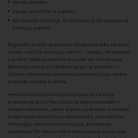
obrada plastike;
usluge specifične za plastiku i
istraživačke institucije, te institucije za obrazovanje na
području plastike.
Regionalni klaster za plastiku omogućava usku saradnju
između različitih područja u tehnici, razvoju i obrazovanju
u Austriji. Među preduzećima unutar ove industrijske
djelatnosti nalaze se i globalni igrači i predvodnici u
tržišnim nišama koji svojim kupcima isporučuju održive
proizvode najvišeg kvaliteta.
Hemijska industrija omogućava inovacije na kraju
proizvodnog lanca. Kao industrija koja ima kontakt s
mnogim sektorima, sektor plastike je povezan s mnogim
drugim poljima kao što su mehatronika, informacijska
tehnologija, medicinska tehnologija, proizvodnja
automobila. Pri tome je dobra komunikacija s kupcima