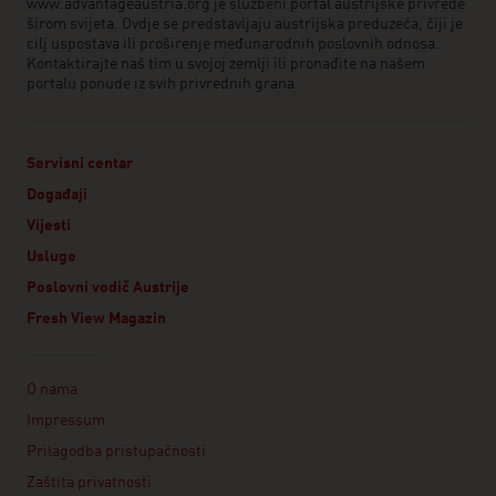
www.advantageaustria.org je službeni portal austrijske privrede
širom svijeta. Ovdje se predstavljaju austrijska preduzeća, čiji je
cilj uspostava ili proširenje međunarodnih poslovnih odnosa.
Kontaktirajte naš tim u svojoj zemlji ili pronađite na našem
portalu ponude iz svih privrednih grana.
Servisni centar
Događaji
Vijesti
Usluge
Poslovni vodič Austrije
Fresh View Magazin
Linklist
O nama
Impressum
Prilagodba pristupačnosti
Zaštita privatnosti