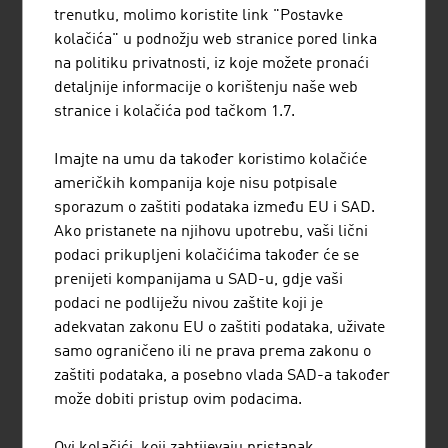
(Montanuniversität Leoben)
i
Univerzitetu Johannes-
trenutku, molimo koristite link "Postavke
Kepler u Linzu (Johannes Kepler Universität Linz)
.
kolačića" u podnožju web stranice pored linka
na politiku privatnosti, iz koje možete pronaći
ZAŠTITA OKOLINE U FOKUSU
detaljnije informacije o korištenju naše web
stranice i kolačića pod tačkom 1.7.
Društveno odgovorno djelovanje je svjetska dobrovoljna
inicijativa hemijske industrije za poboljšanje zdravstvene,
Imajte na umu da također koristimo kolačiće
sigurnosne i ekološke situacije. Austrija je bila prva
američkih kompanija koje nisu potpisale
zemlja u kojoj se provela eksterna provjera pridržavanja
sporazum o zaštiti podataka između EU i SAD.
smjernica društveno odgovornog djelovanja. Vanjske
Ako pristanete na njihovu upotrebu, vaši lični
kontrole su obavezne za austrijske kompanije koje
podaci prikupljeni kolačićima također će se
sudjeluju u inicijativi.
prenijeti kompanijama u SAD-u, gdje vaši
podaci ne podliježu nivou zaštite koji je
U mnogobrojnim oblicima primjene plastika štedi daleko
adekvatan zakonu EU o zaštiti podataka, uživate
više energije i resurse nego što je bilo potrebno za njenu
samo ograničeno ili ne prava prema zakonu o
proizvodnju. Stalni daljnji razvoj i trend prema laganim
zaštiti podataka, a posebno vlada SAD-a također
proizvodima od plastike doprinose tome da se koristi
može dobiti pristup ovim podacima.
samo toliko materijala koliko je neophodno za sigurno
funkcioniranje proizvoda.