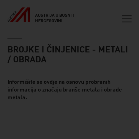
AUSTRIJA U BOSNI I
HERCEGOVINI
Seitennavigation
Inhalt
BROJKE I ČINJENICE - METALI
/ OBRADA
Informišite se ovdje na osnovu probranih
Standard Content Module
informacija o značaju branše metala i obrade
metala.
listen