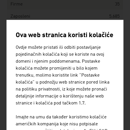
Firme
35
Zaposleni
5.685
Vrijednost proizvodnje
131.466 tona /
Ova web stranica koristi kolačiće
čeličnog i željeznog liva
494,0 mil. eura
Ovdje možete pristati ili odbiti postavljanje
Vrijednost proizvodnje ne
137.306 tona /
pojedinačnih kolačića koji se koriste na ovoj
željeznog liva
889,1 mil. eura
domeni i njenim poddomenama. Postavke
Udio izvoza u vrijednosti
60,36 %
kolačića možete promijeniti u bilo kojem
ukupne proizvodnje
trenutku, molimo koristite link "Postavke
kolačića" u podnožju web stranice pored linka
Izvozna kvota
80 %
na politiku privatnosti, iz koje možete pronaći
detaljnije informacije o korištenju naše web
Izvor: Stručno udruženje metalno-tehničke idustrije
stranice i kolačića pod tačkom 1.7.
Imajte na umu da također koristimo kolačiće
Industrija obojenih metala – osnovni podaci za
američkih kompanija koje nisu potpisale
2024. godinu