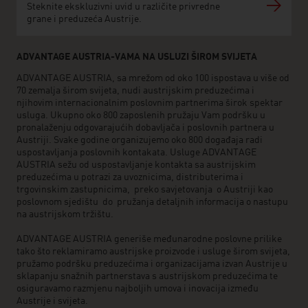
Steknite ekskluzivni uvid u različite privredne
grane i preduzeća Austrije.
ADVANTAGE AUSTRIA-VAMA NA USLUZI ŠIROM SVIJETA
ADVANTAGE AUSTRIA, sa mrežom od oko 100 ispostava u više od
70 zemalja širom svijeta, nudi austrijskim preduzećima i
njihovim internacionalnim poslovnim partnerima širok spektar
usluga. Ukupno oko 800 zaposlenih pružaju Vam podršku u
pronalaženju odgovarajućih dobavljača i poslovnih partnera u
Austriji. Svake godine organizujemo oko 800 događaja radi
uspostavljanja poslovnih kontakata. Usluge ADVANTAGE
AUSTRIA sežu od uspostavljanje kontakta sa austrijskim
preduzećima u potrazi za uvoznicima, distributerima i
trgovinskim zastupnicima, preko savjetovanja o Austriji kao
poslovnom sjedištu do pružanja detaljnih informacija o nastupu
na austrijskom tržištu.
ADVANTAGE AUSTRIA generiše međunarodne poslovne prilike
tako što reklamiramo austrijske proizvode i usluge širom svijeta,
pružamo podršku preduzećima i organizacijama izvan Austrije u
sklapanju snažnih partnerstava s austrijskom preduzećima te
osiguravamo razmjenu najboljih umova i inovacija između
Austrije i svijeta.