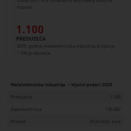
izvoza od 21% u celokupnoj austrijskoj spoljnoj
trgovini.
1.100
PREDUZEĆA
2025. godine metalotehnička industrija brojila je
1.100 preduzeća.
listen
Metalotehnička industrija – ključni podaci 2025
Preduzeća
1.100
Zaposlenih lica
130.000
Promet
47,0 mlrd. evra