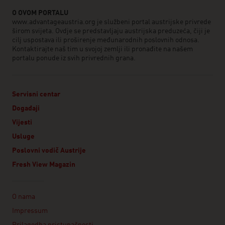
O OVOM PORTALU
www.advantageaustria.org je službeni portal austrijske privrede
širom svijeta. Ovdje se predstavljaju austrijska preduzeća, čiji je
cilj uspostava ili proširenje međunarodnih poslovnih odnosa.
Kontaktirajte naš tim u svojoj zemlji ili pronađite na našem
portalu ponude iz svih privrednih grana.
Servisni centar
Događaji
Vijesti
Usluge
Poslovni vodič Austrije
Fresh View Magazin
Linklist
O nama
Impressum