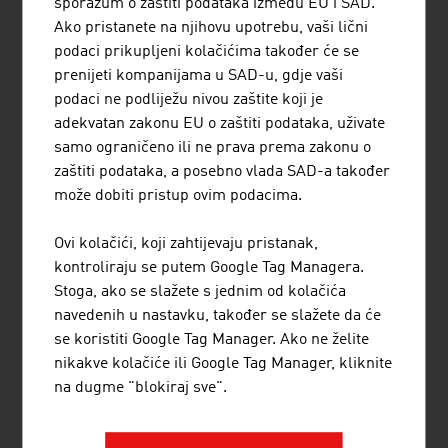
sporazum o zaštiti podataka između EU i SAD.
Ako pristanete na njihovu upotrebu, vaši lični
Firme
18
podaci prikupljeni kolačićima također će se
prenijeti kompanijama u SAD-u, gdje vaši
Zaposleni
cca. 7.050
podaci ne podliježu nivou zaštite koji je
Plasirana proizvodnja
6 milijarda eura
adekvatan zakonu EU o zaštiti podataka, uživate
samo ograničeno ili ne prava prema zakonu o
Izvor: Strukovno udruženje rudarsto - čelik, Udruženje
zaštiti podataka, a posebno vlada SAD-a također
industrije obojenih metala
može dobiti pristup ovim podacima.
Ovi kolačići, koji zahtijevaju pristanak,
Deset najvećih firmi metalne industrije u Austriji na
kontroliraju se putem Google Tag Managera.
osnovu neto obrta označeni po milion eura u 2025.
Stoga, ako se slažete s jednim od kolačića
godini
navedenih u nastavku, također se slažete da će
se koristiti Google Tag Manager. Ako ne želite
1.
voestalpine AG
15.063,10
nikakve kolačiće ili Google Tag Manager, kliknite
na dugme "blokiraj sve".
2.
Blum Group Holding GmbH
2.460,70
3.
Plansee Holding AG
2.250,00