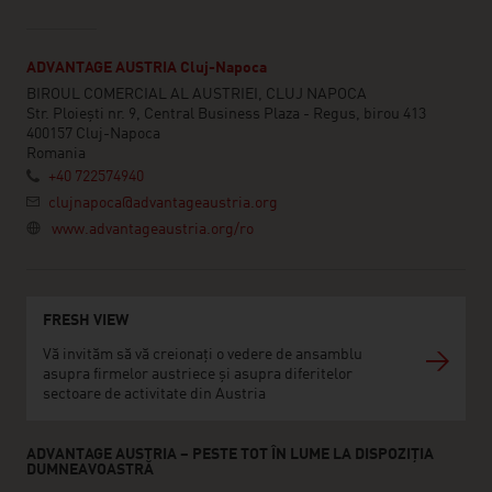
ADVANTAGE AUSTRIA Cluj-Napoca
BIROUL COMERCIAL AL AUSTRIEI, CLUJ NAPOCA
Str. Ploiești nr. 9, Central Business Plaza - Regus, birou 413
400157 Cluj-Napoca
Romania
+40 722574940
clujnapoca@advantageaustria.org
www.advantageaustria.org/ro
FRESH VIEW
Vă invităm să vă creionați o vedere de ansamblu
asupra firmelor austriece și asupra diferitelor
sectoare de activitate din Austria
ADVANTAGE AUSTRIA – PESTE TOT ÎN LUME LA DISPOZIȚIA
DUMNEAVOASTRĂ