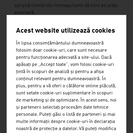
sprijină clienții din întreaga lume să intre pe piața
austriacă.
Acest website utilizează cookies
În lipsa consimțământului dumneavoastră
folosim doar cookie-uri, care sunt necesare
SCHEUCH GMBH
pentru funcționarea adecvată a site-ului. Dacă
apăsați pe „Accept toate”, vom folosi cookie-uri
Scheuch contribuie de peste 55 de ani la protecția
țintă în scopuri de analiză și pentru a afișa
planetei noastre cu tehnologii inovatoare pentru
conținut relevant pentru dumneavoastră. În
controlul poluării aerului și oferă soluții specifice
plus, pentru a vă oferi o călătorie online plăcută,
aplicației și de înaltă calitate în domeniul
sunt setate cookie-uri suplimentare în scopuri
tehnologiei aerului și a mediului.
de marketing și de optimizare. În acest sens, noi
și partenerii selectați procesăm date tehnice
personale. Puteți găsi o listă de parteneri și mai
multe informații despre cookie-uri în declarația
noastră de protecție a datelor. Vă puteți modifica