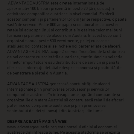
ADVANTAGE AUSTRIA este o rețea internațională de
aproximativ 100 birouri prezentă în peste 70 țări, ce susțin
activitatea companiilor austriece la nivel mondial. Ea oferă
acestor companii și partenerilor lor din țările respective, o paletă
vastă de servicii. Peste 800 angajați și colaboratori ai acestei
rețele își aduc sprijinul și contribuția în găsirea celor mai buni
furnizori și parteneri de afaceri din Austria. În acest scop sunt
organizate anual peste 800 evenimente, prilej cu care se
stabilesc noi contacte și se încheie noi parteneriate de afaceri.
ADVANTAGE AUSTRIA acoperă servicii începând de la stabilirea
de noi contacte cu societățile austriece, continuând cu selecția
firmelor importatoare sau distribuitoare de servicii și până la
oferirea e informații detaliate despre economia și posibilitățile
de penetrare a pieței din Austria.
ADVANTAGE AUSTRIA generează oportunități de afaceri
internaționale prin promovarea produselor și serviciilor
companiilor austriece în întreaga lume, ajutând companiile și
organizațiile din afara Austriei să construiască relații de afaceri
puternice cu companiile austriece și prin promovarea
schimbului de idei și inovații din Austria și din lume.
DESPRE ACEASTĂ PAGINĂ WEB
www.advantageaustria.org este portalul oficial al economiei
austriece din întreaga lume. Pe această platformă se prezintă