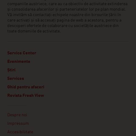
companiile austriece, care au ca obiectiv de activitate extinderea
și consolidarea afacerilor și parteneriatelor lor pe plan mondial.
Vă invităm să contactați echipele noastre din birourile țării în
care activați și să accesați pagina de web a acestora, pentru a
descoperi ofertele de colaborare cu societățile austriece din
toate domeniile de activitate.
Service Center
Evenimente
Știri
Services
Ghid pentru afaceri
Revista Fresh View
Linklist
Despre noi
Impressum
Accesibilitate