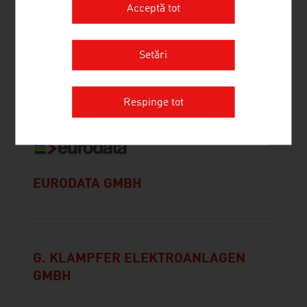
Acceptă tot
Setări
DR. PENDL & DR. PISWANGER
GESELLSCHAFT M.B.H.
Respinge tot
EURODATA GMBH
G. KLAMPFER ELEKTROANLAGEN
GMBH