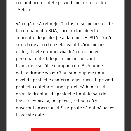
oricând preferințele privind cookie-urile din
TECHNISCHE UNIVERSITÄT WIEN
„Setări”.
Universitatea de Tehnologie din Viena este cea mai
Vă rugăm să rețineți că folosim și cookie-uri de
mare instituție de cercetare și educație din
la companii din SUA, care nu fac obiectul
Austria în domeniul științelor naturii și al
acordului de protecție a datelor UE-SUA. Dacă
ingineriei. Cercetarea excelentă de bază și
sunteți de acord cu setarea utilizării cookie-
orientată spre aplicație, competența înaltă în
urilor, datele dumneavoastră cu caracter
inginerie și cooperarea interdisciplinară conduc
personal colectate prin cookie-uri vor fi
la cercetări internaționale de top și ...
transmise și către companii din SUA, unde
datele dumneavoastră nu sunt supuse unui
nivel de protecție conform legislației UE privind
protecția datelor și unde puteți să beneficiați
doar de drepturi de protecție limitate sau de
BRIDGE IT
lipsa acestora și, în special, rețineți că și
UNTERNEHMENSBERATUNGSGESELL
guvernul american al SUA poate să obțină acces
SCHAFT M.B.H.
la aceste date.