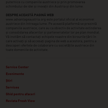
puternice cu companiile austriece și prin promovarea
schimbului de idei și inovații din Austria și din lume.
DESPRE ACEASTĂ PAGINĂ WEB
www.advantageaustria.org este portalul oficial al economiei
austriece din întreaga lume. Pe această platformă se prezintă
companiile austriece, care au ca obiectiv de activitate extinderea
și consolidarea afacerilor și parteneriatelor lor pe plan mondial.
Vă invităm să contactați echipele noastre din birourile țării în
care activați și să accesați pagina de web a acestora, pentru a
descoperi ofertele de colaborare cu societățile austriece din
toate domeniile de activitate.
Service Center
Evenimente
Știri
Services
Ghid pentru afaceri
Revista Fresh View