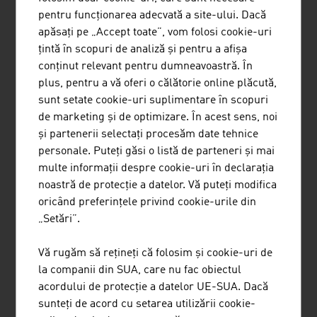
pentru funcționarea adecvată a site-ului. Dacă
apăsați pe „Accept toate”, vom folosi cookie-uri
țintă în scopuri de analiză și pentru a afișa
conținut relevant pentru dumneavoastră. În
plus, pentru a vă oferi o călătorie online plăcută,
GANAHL AKTIENGESELLSCHAFT
sunt setate cookie-uri suplimentare în scopuri
de marketing și de optimizare. În acest sens, noi
și partenerii selectați procesăm date tehnice
personale. Puteți găsi o listă de parteneri și mai
LENTZ HEINRICH
multe informații despre cookie-uri în declarația
noastră de protecție a datelor. Vă puteți modifica
oricând preferințele privind cookie-urile din
„Setări”.
Vă rugăm să rețineți că folosim și cookie-uri de
la companii din SUA, care nu fac obiectul
PACK IT! VERPACKUNGEN GMBH
acordului de protecție a datelor UE-SUA. Dacă
sunteți de acord cu setarea utilizării cookie-