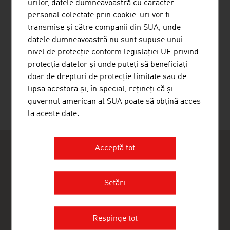
urilor, datele dumneavoastră cu caracter
personal colectate prin cookie-uri vor fi
transmise și către companii din SUA, unde
datele dumneavoastră nu sunt supuse unui
nivel de protecție conform legislației UE privind
protecția datelor și unde puteți să beneficiați
POLO HANDELS GMBH
doar de drepturi de protecție limitate sau de
lipsa acestora și, în special, rețineți că și
guvernul american al SUA poate să obțină acces
la aceste date.
Acceptă tot
Setări
ADVANTAGE AUSTRIA București
Ambasada Austriei - Sectia Comerciala
Respinge tot
Strada Logofat Luca Stroici 15