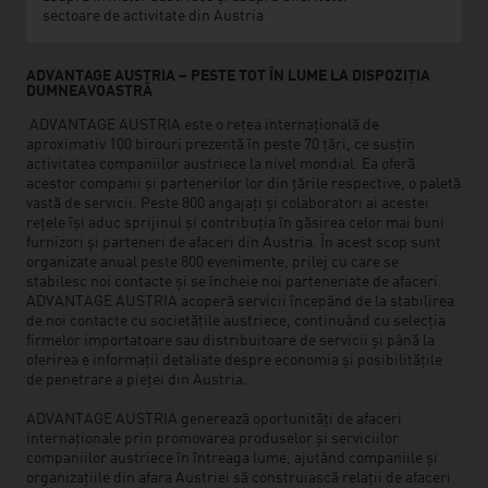
sectoare de activitate din Austria
ADVANTAGE AUSTRIA – PESTE TOT ÎN LUME LA DISPOZIȚIA
DUMNEAVOASTRĂ
ADVANTAGE AUSTRIA este o rețea internațională de
aproximativ 100 birouri prezentă în peste 70 țări, ce susțin
activitatea companiilor austriece la nivel mondial. Ea oferă
acestor companii și partenerilor lor din țările respective, o paletă
vastă de servicii. Peste 800 angajați și colaboratori ai acestei
rețele își aduc sprijinul și contribuția în găsirea celor mai buni
furnizori și parteneri de afaceri din Austria. În acest scop sunt
organizate anual peste 800 evenimente, prilej cu care se
stabilesc noi contacte și se încheie noi parteneriate de afaceri.
ADVANTAGE AUSTRIA acoperă servicii începând de la stabilirea
de noi contacte cu societățile austriece, continuând cu selecția
firmelor importatoare sau distribuitoare de servicii și până la
oferirea e informații detaliate despre economia și posibilitățile
de penetrare a pieței din Austria.
ADVANTAGE AUSTRIA generează oportunități de afaceri
internaționale prin promovarea produselor și serviciilor
companiilor austriece în întreaga lume, ajutând companiile și
organizațiile din afara Austriei să construiască relații de afaceri