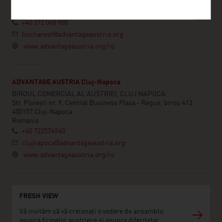
020581 București
Romania
+40 372 068 900
bucharest@advantageaustria.org
www.advantageaustria.org/ro
ADVANTAGE AUSTRIA Cluj-Napoca
BIROUL COMERCIAL AL AUSTRIEI, CLUJ NAPOCA
Str. Ploiești nr. 9, Central Business Plaza - Regus, birou 413
400157 Cluj-Napoca
Romania
+40 722574940
clujnapoca@advantageaustria.org
www.advantageaustria.org/ro
FRESH VIEW
Vă invităm să vă creionați o vedere de ansamblu
asupra firmelor austriece și asupra diferitelor