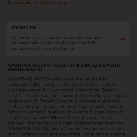
www.advantageaustria.org/ro
FRESH VIEW
Vă invităm să vă creionați o vedere de ansamblu
asupra firmelor austriece și asupra diferitelor
sectoare de activitate din Austria
ADVANTAGE AUSTRIA – PESTE TOT ÎN LUME LA DISPOZIȚIA
DUMNEAVOASTRĂ
ADVANTAGE AUSTRIA este o rețea internațională de
aproximativ 100 birouri prezentă în peste 70 țări, ce susțin
activitatea companiilor austriece la nivel mondial. Ea oferă
acestor companii și partenerilor lor din țările respective, o paletă
vastă de servicii. Peste 800 angajați și colaboratori ai acestei
rețele își aduc sprijinul și contribuția în găsirea celor mai buni
furnizori și parteneri de afaceri din Austria. În acest scop sunt
organizate anual peste 800 evenimente, prilej cu care se
stabilesc noi contacte și se încheie noi parteneriate de afaceri.
ADVANTAGE AUSTRIA acoperă servicii începând de la stabilirea
de noi contacte cu societățile austriece, continuând cu selecția