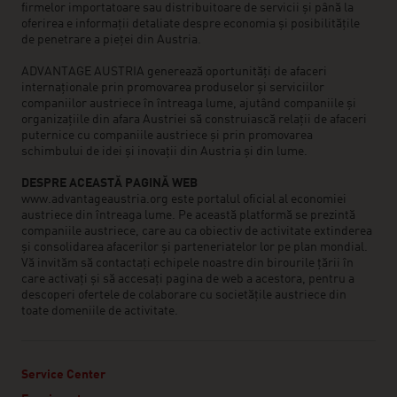
firmelor importatoare sau distribuitoare de servicii și până la
oferirea e informații detaliate despre economia și posibilitățile
de penetrare a pieței din Austria.
ADVANTAGE AUSTRIA generează oportunități de afaceri
internaționale prin promovarea produselor și serviciilor
companiilor austriece în întreaga lume, ajutând companiile și
organizațiile din afara Austriei să construiască relații de afaceri
puternice cu companiile austriece și prin promovarea
schimbului de idei și inovații din Austria și din lume.
DESPRE ACEASTĂ PAGINĂ WEB
www.advantageaustria.org este portalul oficial al economiei
austriece din întreaga lume. Pe această platformă se prezintă
companiile austriece, care au ca obiectiv de activitate extinderea
și consolidarea afacerilor și parteneriatelor lor pe plan mondial.
Vă invităm să contactați echipele noastre din birourile țării în
care activați și să accesați pagina de web a acestora, pentru a
descoperi ofertele de colaborare cu societățile austriece din
toate domeniile de activitate.
Service Center