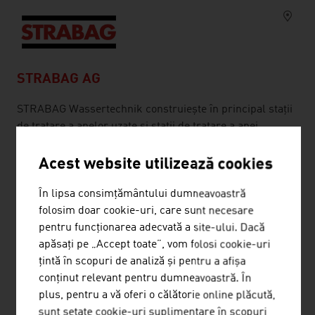
STRABAG AG
STRABAG Wassertechnik construiește în principal stații
de tratare a apelor uzate și stații de tratare a apei
potabile, instalații simple de tratare a deșeurilor solide,
fiind activă inclusiv în construcția și închiderea
Acest website utilizează cookies
depozitelor de deșeuri asociate aflate în ECE/ESE,
În lipsa consimțământului dumneavoastră
precum și în țări selectate din afara Europei.
folosim doar cookie-uri, care sunt necesare
pentru funcționarea adecvată a site-ului. Dacă
apăsați pe „Accept toate”, vom folosi cookie-uri
țintă în scopuri de analiză și pentru a afișa
conținut relevant pentru dumneavoastră. În
ADMONTER HOLZINDUSTRIE AG
plus, pentru a vă oferi o călătorie online plăcută,
sunt setate cookie-uri suplimentare în scopuri