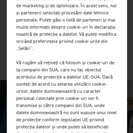
ADMONTER HOLZINDUSTRIE AG este o companie
de marketing și de optimizare. În acest sens, noi
internațională cu aproximativ 280 de angajați și o cifră de
și partenerii selectați procesăm date tehnice
afaceri anuală de 69 milioane € (2021) fiind un
personale. Puteți găsi o listă de parteneri și mai
producător de produse din lemn natural de înaltă
multe informații despre cookie-uri în declarația
calitate cu producție exclusiv la locația din Admont. Pur
noastră de protecție a datelor. Vă puteți modifica
și simplu atemporal - produsele Admonter sunt o
oricând preferințele privind cookie-urile din
alegere ...
„Setări”.
Vă rugăm să rețineți că folosim și cookie-uri de
MAI MULTE COMPANII
la companii din SUA, care nu fac obiectul
acordului de protecție a datelor UE-SUA. Dacă
sunteți de acord cu setarea utilizării cookie-
urilor, datele dumneavoastră cu caracter
SURPRISINGLY INGENIOUS
personal colectate prin cookie-uri vor fi
transmise și către companii din SUA, unde
video abspielen
datele dumneavoastră nu sunt supuse unui nivel
de protecție conform legislației UE privind
protecția datelor și unde puteți să beneficiați