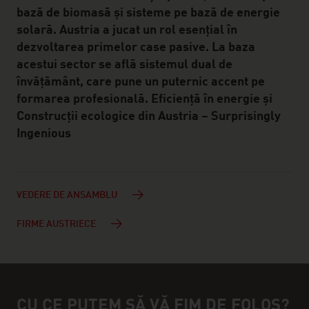
bază de biomasă și sisteme pe bază de energie
solară. Austria a jucat un rol esențial în
dezvoltarea primelor case pasive. La baza
acestui sector se află sistemul dual de
învățământ, care pune un puternic accent pe
formarea profesională. Eficiență în energie și
Construcții ecologice din Austria – Surprisingly
Ingenious
VEDERE DE ANSAMBLU
FIRME AUSTRIECE
CU CE PUTEM SĂ VĂ FIM DE FOLOS?
Persona de contact care vă poate sprijini cu mai multe inform