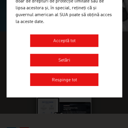
doar de drepturi de protecție limitate sau de
lipsa acestora și, în special, rețineți că și
guvernul american al SUA poate să obțină acces
la aceste date.
Acceptă tot
ÎN PUBLICAȚIILE FRESH VIEW
PUTEȚI GĂSI MAI MULTE
Setări
INFORMAȚII DESPRE ACEST
DOMENIU
Respinge tot