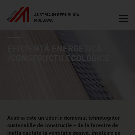
AUSTRIA IN REPUBLICA
MOLDAVA
Seitennavigation
industry page
Inhalt
EFICIENȚĂ ENERGETICĂ
/CONSTRUCȚII ECOLOGICE
Austria este un lider în domeniul tehnologiilor
sustenabile de construcție – de la ferestre de
înaltă calitate la ventilație pasivă, încălzire pe