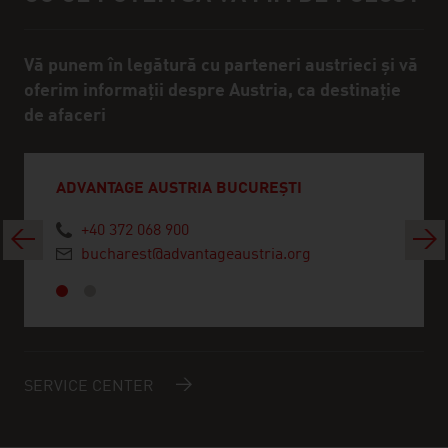
Vă punem în legătură cu parteneri austrieci și vă
oferim informații despre Austria, ca destinație
de afaceri
ADVANTAGE AUSTRIA BUCUREȘTI
+40 372 068 900
Înapoi
Urmă
bucharest@advantageaustria.org
SERVICE CENTER