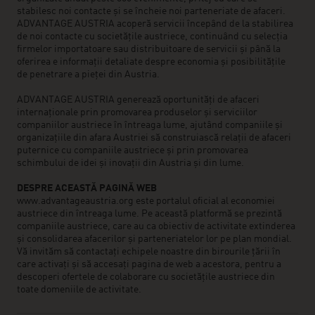
stabilesc noi contacte și se încheie noi parteneriate de afaceri.
ADVANTAGE AUSTRIA acoperă servicii începând de la stabilirea
de noi contacte cu societățile austriece, continuând cu selecția
firmelor importatoare sau distribuitoare de servicii și până la
oferirea e informații detaliate despre economia și posibilitățile
de penetrare a pieței din Austria.
ADVANTAGE AUSTRIA generează oportunități de afaceri
internaționale prin promovarea produselor și serviciilor
companiilor austriece în întreaga lume, ajutând companiile și
organizațiile din afara Austriei să construiască relații de afaceri
puternice cu companiile austriece și prin promovarea
schimbului de idei și inovații din Austria și din lume.
DESPRE ACEASTĂ PAGINĂ WEB
www.advantageaustria.org este portalul oficial al economiei
austriece din întreaga lume. Pe această platformă se prezintă
companiile austriece, care au ca obiectiv de activitate extinderea
și consolidarea afacerilor și parteneriatelor lor pe plan mondial.
Vă invităm să contactați echipele noastre din birourile țării în
care activați și să accesați pagina de web a acestora, pentru a
descoperi ofertele de colaborare cu societățile austriece din
toate domeniile de activitate.