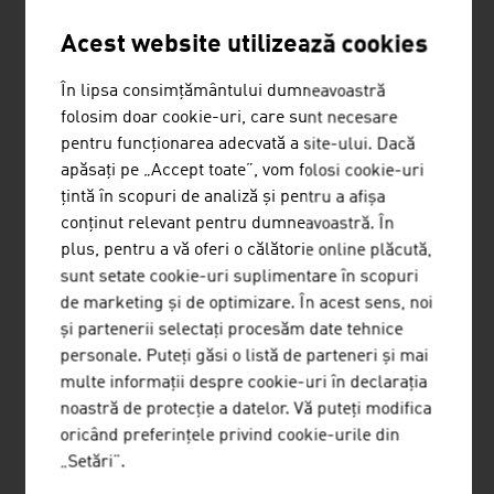
Acest website utilizează cookies
FYNK GMBH
În lipsa consimțământului dumneavoastră
Spune adio haosului contractual cu software-ul de
folosim doar cookie-uri, care sunt necesare
gestionare a contractelor bazat pe inteligență artificială
pentru funcționarea adecvată a site-ului. Dacă
de la fynk.
apăsați pe „Accept toate”, vom folosi cookie-uri
țintă în scopuri de analiză și pentru a afișa
conținut relevant pentru dumneavoastră. În
plus, pentru a vă oferi o călătorie online plăcută,
sunt setate cookie-uri suplimentare în scopuri
de marketing și de optimizare. În acest sens, noi
și partenerii selectați procesăm date tehnice
CNS MESSTECHNIK GESMBH
personale. Puteți găsi o listă de parteneri și mai
CNS Messtechnik este specializată în dezvoltarea de
multe informații despre cookie-uri în declarația
sisteme informatice de rețea pentru orice fel de
noastră de protecție a datelor. Vă puteți modifica
infrastructuri bazate pe linii.
oricând preferințele privind cookie-urile din
„Setări”.