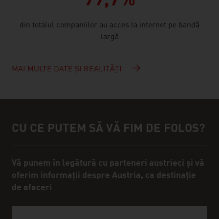
99,7%
din totalul companiilor au acces la internet pe bandă
largă
MAI MULTE DATE ȘI REALITĂȚI
CU CE PUTEM SĂ VĂ FIM DE FOLOS?
Persona de contact care vă poate sprijini cu mai multe inform
Vă punem în legătură cu parteneri austrieci și vă
oferim informații despre Austria, ca destinație
de afaceri