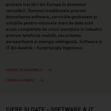
primele trei țări din Europa în domeniul
cercetării. Domenii tradiționale precum
dezvoltarea software, serviciile gestionate și
soluțiile pentru volumele mari de date sunt
acum completate de roluri esențiale în industrii
precum telefonia mobilă, securitatea
aeroportuară și energia inteligentă. Software și
IT din Austria – Surprisingly Ingenious
VEDERE DE ANSAMBLU
FIRME AUSTRIECE
CIFRE ŞI DATE - SOFTWARE & IT
facts & figures