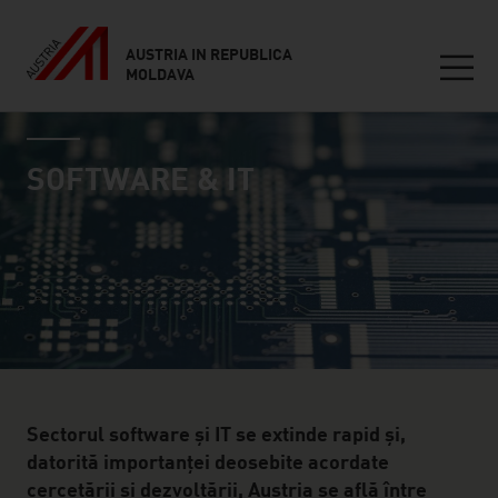
AUSTRIA IN REPUBLICA
MOLDAVA
Seitennavigation
industry page
Inhalt
SOFTWARE & IT
Sectorul software și IT se extinde rapid și,
datorită importanței deosebite acordate
cercetării și dezvoltării, Austria se află între