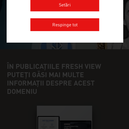
Setări
Respinge tot
ÎN PUBLICAȚIILE FRESH VIEW
PUTEȚI GĂSI MAI MULTE
INFORMAȚII DESPRE ACEST
DOMENIU