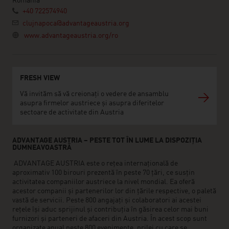
Romania
+40 722574940
clujnapoca@advantageaustria.org
www.advantageaustria.org/ro
FRESH VIEW
Vă invităm să vă creionați o vedere de ansamblu
asupra firmelor austriece și asupra diferitelor
sectoare de activitate din Austria
ADVANTAGE AUSTRIA – PESTE TOT ÎN LUME LA DISPOZIȚIA
DUMNEAVOASTRĂ
ADVANTAGE AUSTRIA este o rețea internațională de
aproximativ 100 birouri prezentă în peste 70 țări, ce susțin
activitatea companiilor austriece la nivel mondial. Ea oferă
acestor companii și partenerilor lor din țările respective, o paletă
vastă de servicii. Peste 800 angajați și colaboratori ai acestei
rețele își aduc sprijinul și contribuția în găsirea celor mai buni
furnizori și parteneri de afaceri din Austria. În acest scop sunt
organizate anual peste 800 evenimente, prilej cu care se