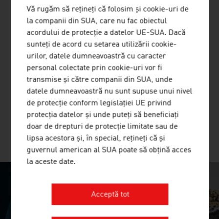
Vă rugăm să rețineți că folosim și cookie-uri de
la companii din SUA, care nu fac obiectul
acordului de protecție a datelor UE-SUA. Dacă
sunteți de acord cu setarea utilizării cookie-
urilor, datele dumneavoastră cu caracter
SENSEVEN GMBH
personal colectate prin cookie-uri vor fi
transmise și către companii din SUA, unde
Detectarea scurgerilor pentru valve cu ajutorul IA, cu
datele dumneavoastră nu sunt supuse unui nivel
accent pe siguranță, reducerea emisiilor și reducerea
de protecție conform legislației UE privind
costurilor
protecția datelor și unde puteți să beneficiați
doar de drepturi de protecție limitate sau de
lipsa acestora și, în special, rețineți că și
MAI MULTE COMPANII
guvernul american al SUA poate să obțină acces
la aceste date.
SURPRISINGLY INGENIOUS
Acceptă tot
video abspielen