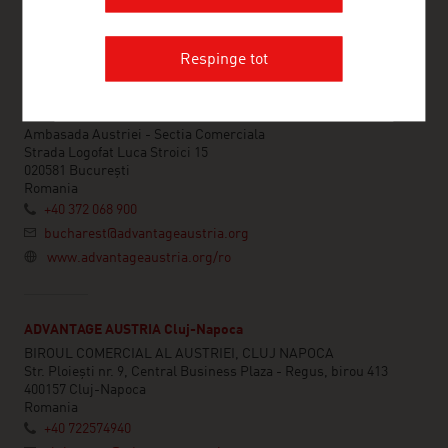
Respinge tot
ADVANTAGE AUSTRIA București
Ambasada Austriei - Sectia Comerciala
Strada Logofat Luca Stroici 15
020581 București
Romania
+40 372 068 900
bucharest@advantageaustria.org
www.advantageaustria.org/ro
ADVANTAGE AUSTRIA Cluj-Napoca
BIROUL COMERCIAL AL AUSTRIEI, CLUJ NAPOCA
Str. Ploiești nr. 9, Central Business Plaza - Regus, birou 413
400157 Cluj-Napoca
Romania
+40 722574940