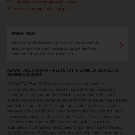
clujnapoca@advantageaustria.org
www.advantageaustria.org/ro
FRESH VIEW
Vă invităm să vă creionați o vedere de ansamblu
asupra firmelor austriece și asupra diferitelor
sectoare de activitate din Austria
ADVANTAGE AUSTRIA – PESTE TOT ÎN LUME LA DISPOZIȚIA
DUMNEAVOASTRĂ
ADVANTAGE AUSTRIA este o rețea internațională de
aproximativ 100 birouri prezentă în peste 70 țări, ce susțin
activitatea companiilor austriece la nivel mondial. Ea oferă
acestor companii și partenerilor lor din țările respective, o paletă
vastă de servicii. Peste 800 angajați și colaboratori ai acestei
rețele își aduc sprijinul și contribuția în găsirea celor mai buni
furnizori și parteneri de afaceri din Austria. În acest scop sunt
organizate anual peste 800 evenimente, prilej cu care se
stabilesc noi contacte și se încheie noi parteneriate de afaceri.
ADVANTAGE AUSTRIA acoperă servicii începând de la stabilirea