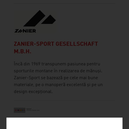
ZANIER-SPORT GESELLSCHAFT
M.B.H.
Încă din 1969 transpunem pasiunea pentru
sporturile montane în realizarea de mănuși.
Zanier-Sport se bazează pe cele mai bune
materiale, pe o manoperă excelentă și pe un
design excepțional.
JENNER DAGMAR MAG.