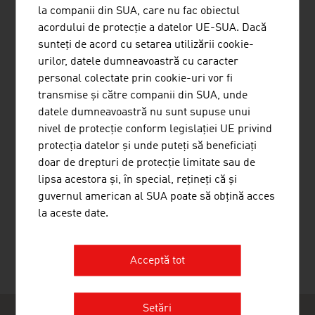
la companii din SUA, care nu fac obiectul
acordului de protecție a datelor UE-SUA. Dacă
sunteți de acord cu setarea utilizării cookie-
urilor, datele dumneavoastră cu caracter
personal colectate prin cookie-uri vor fi
TALK ONLINE PANEL GMBH
transmise și către companii din SUA, unde
datele dumneavoastră nu sunt supuse unui
nivel de protecție conform legislației UE privind
protecția datelor și unde puteți să beneficiați
doar de drepturi de protecție limitate sau de
lipsa acestora și, în special, rețineți că și
guvernul american al SUA poate să obțină acces
WÖRGÖTTER PETER DR.
la aceste date.
Acceptă tot
Setări