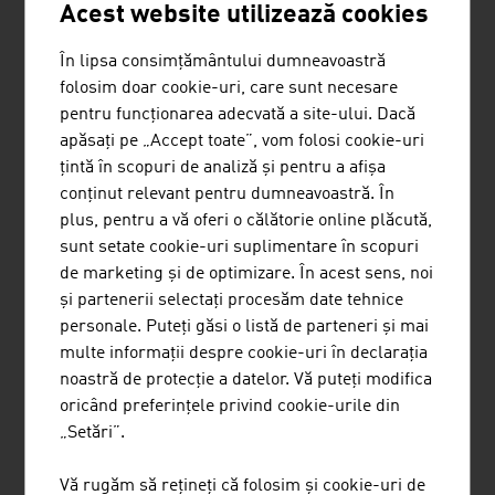
Acest website utilizează cookies
În lipsa consimțământului dumneavoastră
folosim doar cookie-uri, care sunt necesare
LOU&DEJLIG - DESIGN FOR
pentru funcționarea adecvată a site-ului. Dacă
COLOURFUL BIRDS MAG. MARIE-
apăsați pe „Accept toate”, vom folosi cookie-uri
LUISE NOWAK MA
țintă în scopuri de analiză și pentru a afișa
conținut relevant pentru dumneavoastră. În
plus, pentru a vă oferi o călătorie online plăcută,
sunt setate cookie-uri suplimentare în scopuri
de marketing și de optimizare. În acest sens, noi
și partenerii selectați procesăm date tehnice
personale. Puteți găsi o listă de parteneri și mai
multe informații despre cookie-uri în declarația
SAYN-WITTGENSTEIN MAUD
noastră de protecție a datelor. Vă puteți modifica
JOSEFINA AUGUSTE
oricând preferințele privind cookie-urile din
„Setări”.
Vă rugăm să rețineți că folosim și cookie-uri de