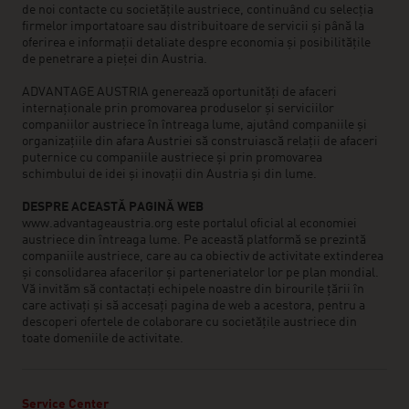
de noi contacte cu societățile austriece, continuând cu selecția
firmelor importatoare sau distribuitoare de servicii și până la
oferirea e informații detaliate despre economia și posibilitățile
de penetrare a pieței din Austria.
ADVANTAGE AUSTRIA generează oportunități de afaceri
internaționale prin promovarea produselor și serviciilor
companiilor austriece în întreaga lume, ajutând companiile și
organizațiile din afara Austriei să construiască relații de afaceri
puternice cu companiile austriece și prin promovarea
schimbului de idei și inovații din Austria și din lume.
DESPRE ACEASTĂ PAGINĂ WEB
www.advantageaustria.org este portalul oficial al economiei
austriece din întreaga lume. Pe această platformă se prezintă
companiile austriece, care au ca obiectiv de activitate extinderea
și consolidarea afacerilor și parteneriatelor lor pe plan mondial.
Vă invităm să contactați echipele noastre din birourile țării în
care activați și să accesați pagina de web a acestora, pentru a
descoperi ofertele de colaborare cu societățile austriece din
toate domeniile de activitate.
Service Center