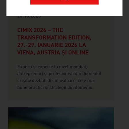
23.10.2025
CIMIX 2026 – THE
TRANSFORMATION EDITION,
27.-29. IANUARIE 2026 LA
VIENA, AUSTRIA ȘI ONLINE
Experți și experte la nivel mondial,
antreprenori și profesioniști din domeniul
creativ dezbat idei inovatoare, cele mai
bune practici și strategii din domeniu.