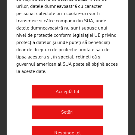
17.12.2025
urilor, datele dumneavoastră cu caracter
personal colectate prin cookie-uri vor fi
O POVESTE DE CRĂCIUN ÎN ROZ
transmise și către companii din SUA, unde
datele dumneavoastră nu sunt supuse unui
Faceți o călătorie în timp pe Șoseaua de
nivel de protecție conform legislației UE privind
Centură a Vienei cu trenul nostalgic
protecția datelor și unde puteți să beneficiați
Manner și visați la napolitane proaspete și
doar de drepturi de protecție limitate sau de
crocante.
lipsa acestora și, în special, rețineți că și
guvernul american al SUA poate să obțină acces
la aceste date.
Acceptă tot
Setări
Respinge tot