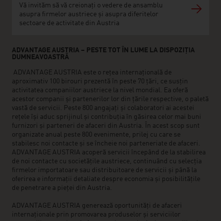
Vă invităm să vă creionați o vedere de ansamblu
asupra firmelor austriece și asupra diferitelor
sectoare de activitate din Austria
ADVANTAGE AUSTRIA – PESTE TOT ÎN LUME LA DISPOZIȚIA
DUMNEAVOASTRĂ
ADVANTAGE AUSTRIA este o rețea internațională de
aproximativ 100 birouri prezentă în peste 70 țări, ce susțin
activitatea companiilor austriece la nivel mondial. Ea oferă
acestor companii și partenerilor lor din țările respective, o paletă
vastă de servicii. Peste 800 angajați și colaboratori ai acestei
rețele își aduc sprijinul și contribuția în găsirea celor mai buni
furnizori și parteneri de afaceri din Austria. În acest scop sunt
organizate anual peste 800 evenimente, prilej cu care se
stabilesc noi contacte și se încheie noi parteneriate de afaceri.
ADVANTAGE AUSTRIA acoperă servicii începând de la stabilirea
de noi contacte cu societățile austriece, continuând cu selecția
firmelor importatoare sau distribuitoare de servicii și până la
oferirea e informații detaliate despre economia și posibilitățile
de penetrare a pieței din Austria.
ADVANTAGE AUSTRIA generează oportunități de afaceri
internaționale prin promovarea produselor și serviciilor