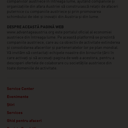
companiilor austriece în întreaga lume, ajutând companiile și
organizațiile din afara Austriei să construiască relații de afaceri
puternice cu companiile austriece și prin promovarea
schimbului de idei și inovații din Austria și din lume.
DESPRE ACEASTĂ PAGINĂ WEB
www.advantageaustria.org este portalul oficial al economiei
austriece din întreaga lume. Pe această platformă se prezintă
companiile austriece, care au ca obiectiv de activitate extinderea
și consolidarea afacerilor și parteneriatelor lor pe plan mondial.
Vă invităm să contactați echipele noastre din birourile țării în
care activați și să accesați pagina de web a acestora, pentru a
descoperi ofertele de colaborare cu societățile austriece din
toate domeniile de activitate.
Service Center
Evenimente
Știri
Services
Ghid pentru afaceri