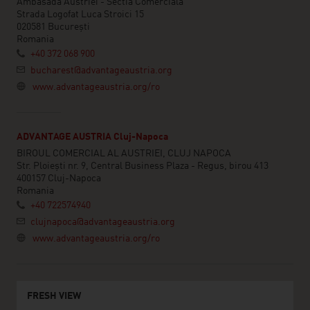
Ambasada Austriei - Sectia Comerciala
Strada Logofat Luca Stroici 15
020581 București
Romania
+40 372 068 900
bucharest@advantageaustria.org
www.advantageaustria.org/ro
ADVANTAGE AUSTRIA Cluj-Napoca
BIROUL COMERCIAL AL AUSTRIEI, CLUJ NAPOCA
Str. Ploiești nr. 9, Central Business Plaza - Regus, birou 413
400157 Cluj-Napoca
Romania
+40 722574940
clujnapoca@advantageaustria.org
www.advantageaustria.org/ro
FRESH VIEW