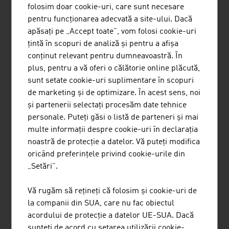
Doi tehnicieni din partea firmei specializată
folosim doar cookie-uri, care sunt necesare
în cabluri, etn, împreună cu serviciile de
pentru funcționarea adecvată a site-ului. Dacă
urgență de la fața locului, au reparat
apăsați pe „Accept toate”, vom folosi cookie-uri
conexiunile cablurilor deteriorate și au pus
țintă în scopuri de analiză și pentru a afișa
capăt penei de curent din Berlin.
conținut relevant pentru dumneavoastră. În
plus, pentru a vă oferi o călătorie online plăcută,
sunt setate cookie-uri suplimentare în scopuri
de marketing și de optimizare. În acest sens, noi
și partenerii selectați procesăm date tehnice
personale. Puteți găsi o listă de parteneri și mai
multe informații despre cookie-uri în declarația
noastră de protecție a datelor. Vă puteți modifica
oricând preferințele privind cookie-urile din
„Setări”.
Vă rugăm să rețineți că folosim și cookie-uri de
la companii din SUA, care nu fac obiectul
acordului de protecție a datelor UE-SUA. Dacă
sunteți de acord cu setarea utilizării cookie-