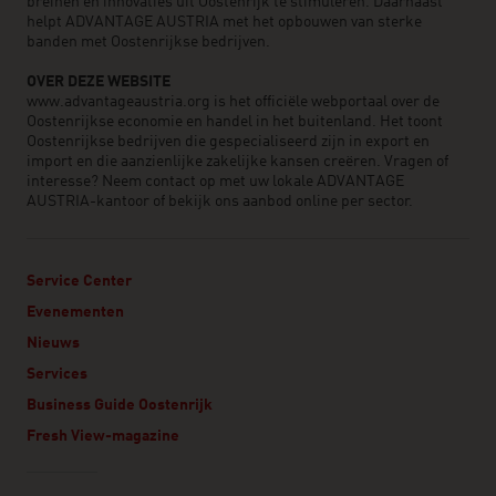
breinen en innovaties uit Oostenrijk te stimuleren. Daarnaast
helpt ADVANTAGE AUSTRIA met het opbouwen van sterke
banden met Oostenrijkse bedrijven.
OVER DEZE WEBSITE
www.advantageaustria.org is het officiële webportaal over de
Oostenrijkse economie en handel in het buitenland. Het toont
Oostenrijkse bedrijven die gespecialiseerd zijn in export en
import en die aanzienlijke zakelijke kansen creëren. Vragen of
interesse? Neem contact op met uw lokale ADVANTAGE
AUSTRIA-kantoor of bekijk ons aanbod online per sector.
Service Center
Evenementen
Nieuws
Services
Business Guide Oostenrijk
Fresh View-magazine
Linklist