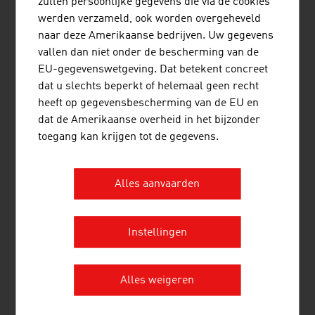
zullen persoonlijke gegevens die via de cookies
WATERKRACHT EN WINDENERGIE IN
werden verzameld, ook worden overgeheveld
OOSTENRIJK
naar deze Amerikaanse bedrijven. Uw gegevens
vallen dan niet onder de bescherming van de
EU-gegevenswetgeving. Dat betekent concreet
Waterkracht 2024
dat u slechts beperkt of helemaal geen recht
heeft op gegevensbescherming van de EU en
Aandeel aan de productie van primaire
29,1%
dat de Amerikaanse overheid in het bijzonder
energie
toegang kan krijgen tot de gegevens.
Aandeel aan duurzame energie
32,9%
Alles aanvaarden
Bron: Federaal Ministerie van Economie, Energie en
Toerisme, Energie in Oostenrijk 2025
Instellingen
Windenergie 2025
Alles weigeren
Aantal Windenergiecentrales
1.447