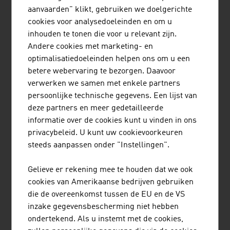
aanvaarden" klikt, gebruiken we doelgerichte
Branche warmtepompen in 2024
cookies voor analysedoeleinden en om u
inhouden te tonen die voor u relevant zijn.
Andere cookies met marketing- en
Fulltime arbeidsplaatsen
ca. 2.552
optimalisatiedoeleinden helpen ons om u een
Totale omzet
ca. 1.480
betere webervaring te bezorgen. Daavoor
miljoen. Euro
verwerken we samen met enkele partners
persoonlijke technische gegevens. Een lijst van
Aandeel in de export
ca. 18 %
deze partners en meer gedetailleerde
informatie over de cookies kunt u vinden in ons
Behaalde CO2-besparing in
1.257.000 ton
privacybeleid. U kunt uw cookievoorkeuren
Oostenrijk door het
steeds aanpassen onder "Instellingen".
inzetten van warmtepompen
Gelieve er rekening mee te houden dat we ook
Bron: innovatieve energietechnologieën in Oostenrijk.
cookies van Amerikaanse bedrijven gebruiken
Marktontwikkeling 2024. Federaal Ministerie voor
die de overeenkomst tussen de EU en de VS
Innovatie, Mobiliteit en Infrastructuur
inzake gegevensbescherming niet hebben
ondertekend. Als u instemt met de cookies,