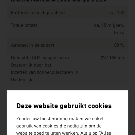
Branche thermische zonne-energie in 2024
Fulltime-arbeidsplaatsen
ca. 700
Totale omzet
ca. 95 miljoen.
Euro
Aandeel in de export
88 %
Behaalde CO2-besparing in
277.186 ton
Oostenrijk door het
inzetten van zonnecollectoren in
Oostenrijk
Bron: innovatieve energietechnologieën in Oostenrijk.
Marktontwikkeling 2024. Federaal Ministerie voor
Deze website gebruikt cookies
Innovatie, Mobiliteit en Infrastructuur
Zonder uw toestemming maken we enkel
gebruik van cookies die nodig zijn om de
website goed te laten werken. Als u op "Alles