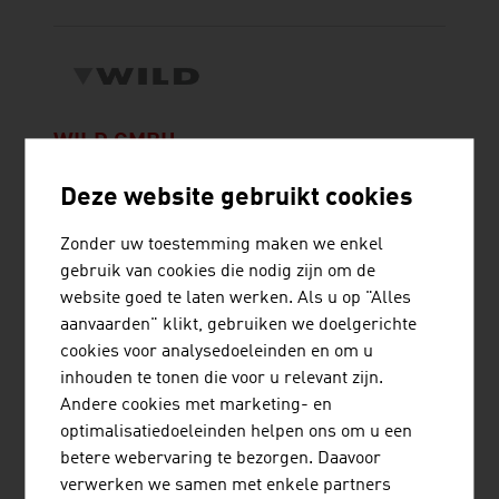
WILD GMBH
De WILD Gruppe ontwikkelt en produceert
Deze website gebruikt cookies
optomechatronische assemblages en apparaten
voor de medische en optische sector.
Zonder uw toestemming maken we enkel
gebruik van cookies die nodig zijn om de
website goed te laten werken. Als u op "Alles
aanvaarden" klikt, gebruiken we doelgerichte
cookies voor analysedoeleinden en om u
inhouden te tonen die voor u relevant zijn.
CNT MANAGEMENT CONSULTING AG
Andere cookies met marketing- en
optimalisatiedoeleinden helpen ons om u een
betere webervaring te bezorgen. Daavoor
verwerken we samen met enkele partners