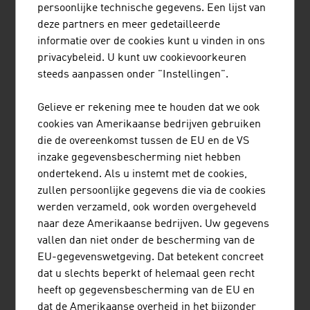
persoonlijke technische gegevens. Een lijst van
deze partners en meer gedetailleerde
informatie over de cookies kunt u vinden in ons
privacybeleid. U kunt uw cookievoorkeuren
CROMA-PHARMA GMBH
steeds aanpassen onder "Instellingen".
Gelieve er rekening mee te houden dat we ook
cookies van Amerikaanse bedrijven gebruiken
die de overeenkomst tussen de EU en de VS
inzake gegevensbescherming niet hebben
ondertekend. Als u instemt met de cookies,
zullen persoonlijke gegevens die via de cookies
ECOPLUS.NIEDERÖSTERREICHS
werden verzameld, ook worden overgeheveld
WIRTSCHAFTSAGENTUR GMBH
naar deze Amerikaanse bedrijven. Uw gegevens
vallen dan niet onder de bescherming van de
EU-gegevenswetgeving. Dat betekent concreet
dat u slechts beperkt of helemaal geen recht
heeft op gegevensbescherming van de EU en
FITTYDENT INTERNATIONAL GMBH
dat de Amerikaanse overheid in het bijzonder