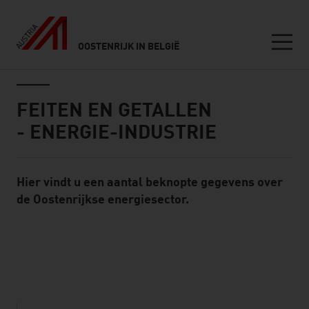
OOSTENRIJK IN BELGIË
Seitennavigation
Inhalt
FEITEN EN GETALLEN
- ENERGIE-INDUSTRIE
Hier vindt u een aantal beknopte gegevens over
Standard Content Module
de Oostenrijkse energiesector.
listen