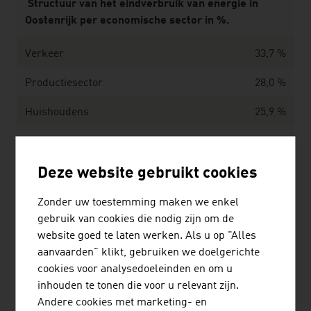
Structuur van het eindverbruik van energie in
Oostenrijk per economische sector in %.
Verkeer
33,7 %
Productiesector
28,0 %
Huishoudens
25,9 %
Dienstverlening
10,2 %
Landbouw
2,2 %
Deze website gebruikt cookies
Bron: Federaal Ministerie van Economie, Energie en
Zonder uw toestemming maken we enkel
Toerisme,"Energie in Oostenrijk 2025. Cijfers, Data,
gebruik van cookies die nodig zijn om de
Feiten".
website goed te laten werken. Als u op "Alles
aanvaarden" klikt, gebruiken we doelgerichte
cookies voor analysedoeleinden en om u
inhouden te tonen die voor u relevant zijn.
Andere cookies met marketing- en