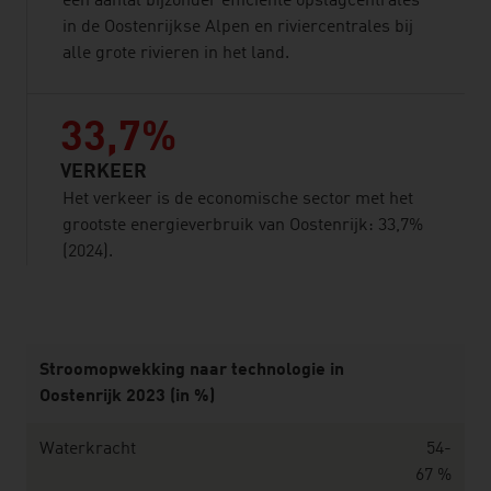
een aantal bijzonder efficiënte opslagcentrales
in de Oostenrijkse Alpen en riviercentrales bij
alle grote rivieren in het land.
33,7%
VERKEER
Het verkeer is de economische sector met het
grootste energieverbruik van Oostenrijk: 33,7%
(2024).
listen
Stroomopwekking naar technologie in
Oostenrijk 2023 (in %)
Waterkracht
54-
67 %