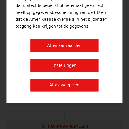
dat u slechts beperkt of helemaal geen recht
9.
Kelag - Kärntner Elektrizitäts-AG
1.841,60
heeft op gegevensbescherming van de EU en
dat de Amerikaanse overheid in het bijzonder
10.
Tiwag - Tiroler Wasserkraft AG
1.817,80
toegang kan krijgen tot de gegevens.
Bron:
Trend Top 500
Alles aanvaarden
Instellingen
LINKS
listen
links
Alles weigeren
Federaal Ministerie van Economie, Energie en
Toerisme
PAGINA AANBEVELEN