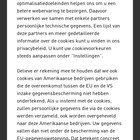
De 10 grootste bedrijven van Oostenrijk op het
optimalisatiedoeleinden helpen ons om u een
gebied van energie, naar netto-omzet in miljoenen
betere webervaring te bezorgen. Daavoor
euro (2025)
verwerken we samen met enkele partners
persoonlijke technische gegevens. Een lijst van
1.
OMV AG
24.308,00
deze partners en meer gedetailleerde
informatie over de cookies kunt u vinden in ons
2.
Verbund AG
8.013,60
privacybeleid. U kunt uw cookievoorkeuren
steeds aanpassen onder "Instellingen".
3.
Wien Energie GmbH
3.441,40
4.
EnergieAllianz Austria GmbH
3.174,00
Gelieve er rekening mee te houden dat we ook
(EAA)
cookies van Amerikaanse bedrijven gebruiken
die de overeenkomst tussen de EU en de VS
5.
EVN Gruppe
3.000,00
inzake gegevensbescherming niet hebben
ondertekend. Als u instemt met de cookies,
6.
Energie AG Oberösterreich
2.842,00
zullen persoonlijke gegevens die via de cookies
werden verzameld, ook worden overgeheveld
7.
Energie Steiermark AG
2.141,20
naar deze Amerikaanse bedrijven. Uw gegevens
8.
Salzburg AG für Energie, Verkehr
2.059,00
vallen dan niet onder de bescherming van de
und Telekommunikation
EU-gegevenswetgeving. Dat betekent concreet