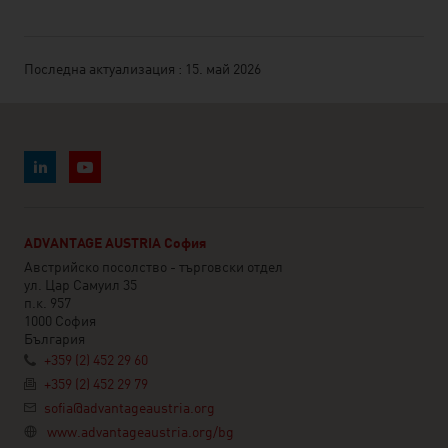
Последна актуализация : 15. май 2026
ADVANTAGE AUSTRIA София
Австрийско посолство - търговски отдел
ул. Цар Самуил 35
п.к. 957
1000 София
България
+359 (2) 452 29 60
+359 (2) 452 29 79
sofia@advantageaustria.org
www.advantageaustria.org/bg