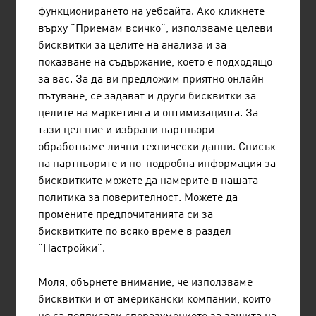
функционирането на уебсайта. Ако кликнете
5.
Schweiz
993 мил.евро
върху "Приемам всичко", използваме целеви
6.
Italien
978 мил.евро
бисквитки за целите на анализа и за
показване на съдържание, което е подходящо
7.
Polen
907 мил.евро
за вас. За да ви предложим приятно онлайн
пътуване, се задават и други бисквитки за
8.
GB
835 мил.евро
целите на маркетинга и оптимизацията. За
тази цел ние и избрани партньори
9.
Tschechische Republik
663 мил.евро
обработваме лични технически данни. Списък
10.
Spanien
559 мил.евро
на партньорите и по-подробна информация за
бисквитките можете да намерите в нашата
Източник: Браншови съюз на металообработващата
политика за поверителност. Можете да
индустрия, данни и числа 2024
промените предпочитанията си за
бисквитките по всяко време в раздел
"Настройки".
Десетте най-големи предприятия в
машиностроителната промишленост в Австрия
Моля, обърнете внимание, че използваме
според нетния оборот в милиони евро за 2024 г.
бисквитки и от американски компании, които