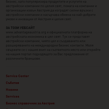
бизнес, като популяризира продуктите и услугите на
австрийски компании по целия свят, помага на компании и
организации извън Австрия да изградят силни връзки с
австрийски компании и насърчава обмена на най-добрите
умове и иновации от Австрия и целия свят.
ЗА ТОЗИ УЕБСАЙТ
www.advantageaustria.org е официалната платформа на
австрийската икономика в цял свят. Тук се представят
австрийски компании, чиято цел е създаването или
разширяването на международни бизнес контакти. Моля
свържете се с нашия екип на съответното място или открийте
на нашия портал подходящото за Вас предложение от
различните браншове.
Service Center
Събития
Новини
Services
Бизнес справочник за Австрия