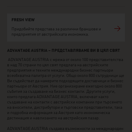
FRESH VIEW
Придобийте представа за различни браншове и
предприятия от австрийската икономика.
ADVANTAGE AUSTRIA – ПРЕДСТАВЛЯВАМЕ ВИ В ЦЯЛ СВЯТ
ADVANTAGE AUSTRIA с мрежа от около 100 представителства
в над 70 страни по цял свят предлага на австрийските
предприятия и техните международни бизнес партньори
всеобхватна палитра от услуги. Общо около 800 сътрудници ще
Ви съдействат да намерите подходящите доставчици и бизнес
партньори от Австрия. Ние организираме ежегодно около 800
събития за създаване на бизнес контакти. Другите услуги,
които предлага ADVANTAGE AUSTRIA, включват както
създаване на контакти с австрийски компании при търсенето
на вносители, дистрибутори и търговски представители, така
и подробна информация за Австрия като икономическа
дестинация и навлизането на австрийския пазар.
ADVANTAGE AUSTRIA създава възможности за международен