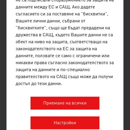
не са подписали споразумението за защита на
1.
Andritz AG
8.313,70
данните между ЕС и САЩ. Ако дадете
съгласието си за поставяне на "бисквитки",
2.
Palfinger AG
2.359,84
Вашите лични данни, събрани от
"бисквитките", също ще бъдат предадени на
3.
Engel Ludwig GmbH & Co KG
1.500,00
дружества в САЩ, където Вашите данни не са
4.
Innio Jenbacher GmbH & Co OG
1.172,20
обект на ниво на защита, съответстващо на
законодателството на ЕС за защита на
5.
TGW Logistics Group GmbH
1.070,00
данните, ползвате се само с ограничени или
никакви права съгласно законодателството за
6.
Doppelmayr Holding SE
1.057,44
защита на данните и по-специално
правителството на САЩ също може да получи
7.
Stihl Tirol GmbH
733,00
достъп до тези данни.
8.
Liebherr Werk BischofshofenGmbH
729,00
9.
Liebherr Werk Nenzing GmbH
702,70
Приемане на всички
10.
Knorr-Bremse GmbH
629,80
Настройки
Източници:
Trend Top 500