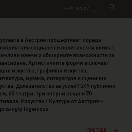
БЪЛГАРСКИ
уствата в Австрия процъфтяват поради
гоприятния социален и политически климат,
емливи наеми и обширните възможности за
ансиране. Артистичните форми включват
щни изкуства, графични изкуства,
итектура, музика, литература и сценични
уства. Доказателство за успех? 249 публични
еи, 60 театри, три оперни къщи и 70
тивала. Изкуство / Култура от Австрия –
prisingly Ingenious
ПРЕГЛЕД