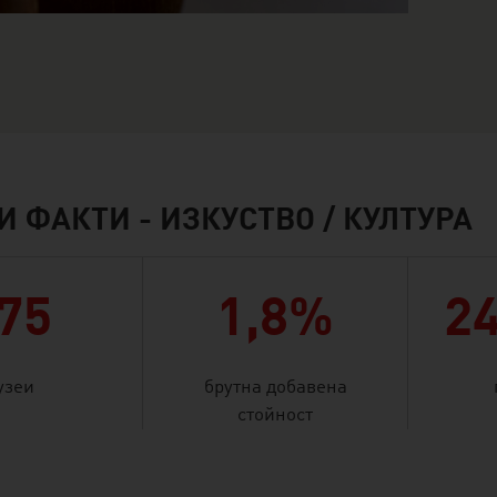
 ФАКТИ - ИЗКУСТВО / КУЛТУРА
75
1,8%
2
узеи
брутна добавена
стойност