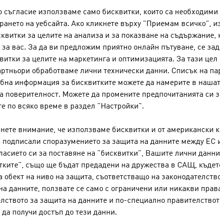
 съгласие използваме само бисквитки, които са необходими
ането на уебсайта. Ако кликнете върху "Приемам всичко", 
квитки за целите на анализа и за показване на съдържание, 
за вас. За да ви предложим приятно онлайн пътуване, се зад
ЙСКИ КОМПАНИИ - ИЗКУСТВО / К
витки за целите на маркетинга и оптимизацията. За тази цел 
ртньори обработваме лични технически данни. Списък на па
обна информация за бисквитките можете да намерите в наша
а поверителност. Можете да промените предпочитанията си з
FRITZ GERTRAUD
е по всяко време в раздел "Настройки".
нете внимание, че използваме бисквитки и от американски 
а подписали споразумението за защита на данните между ЕС 
GALERIE ELISABETH UND KLAU
ласието си за поставяне на "бисквитки", Вашите лични данни
тките", също ще бъдат предадени на дружества в САЩ, къде
а обект на ниво на защита, съответстващо на законодателств
на данните, ползвате се само с ограничени или никакви прав
лството за защита на данните и по-специално правителство
HASSLER SABRINA
да получи достъп до тези данни.