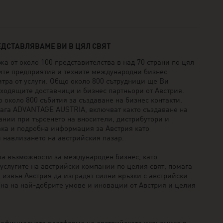
ЕДСТАВЛЯВАМЕ ВИ В ЦЯЛ СВЯТ
 от около 100 представителства в над 70 страни по цял
ките предприятия и техните международни бизнес
тра от услуги. Общо около 800 сътрудници ще Ви
дходящите доставчици и бизнес партньори от Австрия.
около 800 събития за създаване на бизнес контакти.
длага ADVANTAGE AUSTRIA, включват както създаване на
ании при търсенето на вносители, дистрибутори и
ака и подробна информация за Австрия като
 навлизането на австрийския пазар.
а възможности за международен бизнес, като
услугите на австрийски компании по целия свят, помага
 извън Австрия да изградят силни връзки с австрийски
на на най-добрите умове и иновации от Австрия и целия