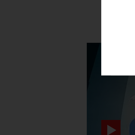
НЕВЕРО
video abspiele