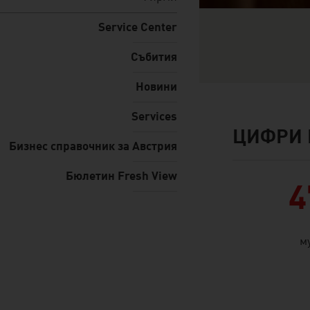
Service Center
Събития
Новини
Services
ЦИФРИ И
facts & figures
Бизнес справочник за Австрия
Бюлетин Fresh View
4
м