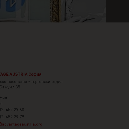
AGE AUSTRIA София
ско посолство - търговски отдел
 Самуил 35
офия
ия
(2) 452 29 60
(2) 452 29 79
@advantageaustria.org