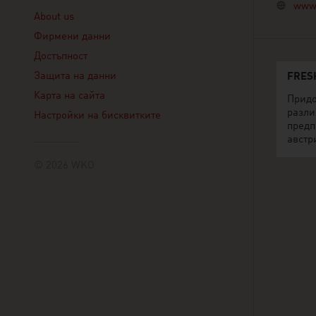
Linklist
www.
About us
Фирмени данни
Достъпност
Защита на данни
FRES
Карта на сайта
Придо
разли
Настройки на бисквитките
предп
австр
© 2026 WKO