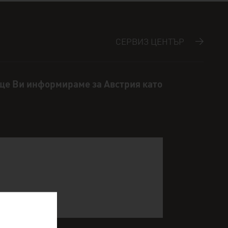
СЕРВИЗ ЦЕНТЪР
 ще Ви информираме за Австрия като