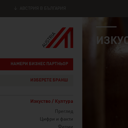
АВСТРИЯ В БЪЛГАРИЯ
industry page
Seitennavigation
ИЗКУС
НАМЕРИ БИЗНЕС ПАРТНЬОР
ИЗБЕРЕТЕ БРАНШ
Изкуство / Култура
Преглед
Цифри и факти
Фирми