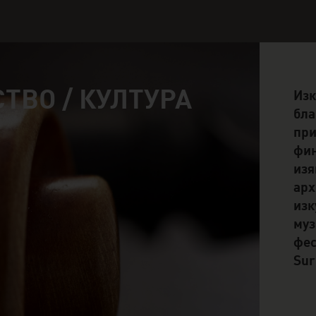
ТВО / КУЛТУРА
Изк
бла
при
фин
изя
арх
изк
муз
фес
Sur