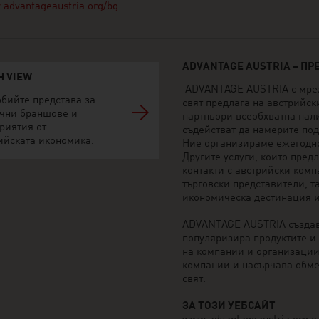
advantageaustria.org/bg
ADVANTAGE AUSTRIA – ПР
H VIEW
ADVANTAGE AUSTRIA с мрежа
бийте представа за
свят предлага на австрийс
чни браншове и
партньори всеобхватна пали
риятия от
съдействат да намерите по
ийската икономика.
Ние организираме ежегодно 
Другите услуги, които пре
контакти с австрийски комп
търговски представители, т
икономическа дестинация и
ADVANTAGE AUSTRIA създав
популяризира продуктите и 
на компании и организации
компании и насърчава обме
свят.
ЗА ТОЗИ УЕБСАЙТ