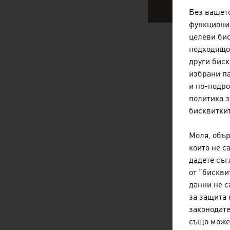
Без вашето
функционир
целеви бис
подходящо 
АВСТРИ
други биск
избрани па
и по-подр
политика з
бисквиткит
Моля, обър
които не с
дадете съг
от "бискви
данни не с
за защита 
законодате
също може 