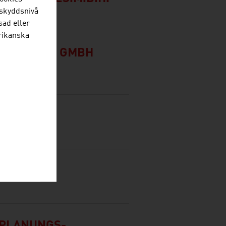
n skyddsnivå
sad eller
erikanska
NPRODUKTE GMBH