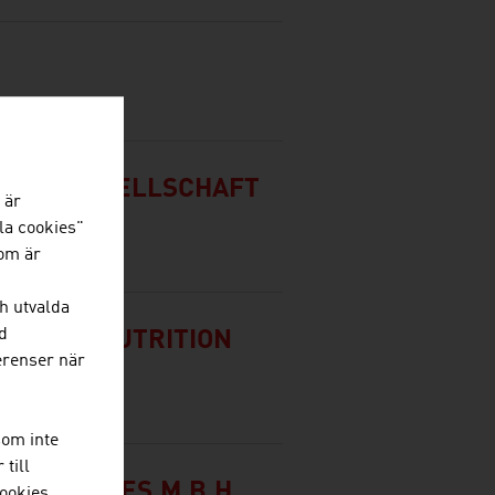
STOFFGESELLSCHAFT
 är
la cookies"
som är
h utvalda
d
ANIMAL NUTRITION
ferenser när
som inte
till
ODUKTE GES.M.B.H.
ookies