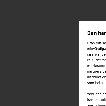
Den här
Utan ditt s
nödvändiga
så använder
relevant fö
marknadsfö
partners pe
information
som helst u
Vänligen ob
har ansluti
användning