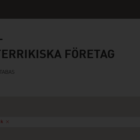
iska företag
TERRIKISKA FÖRETAG
ATABAS
uk