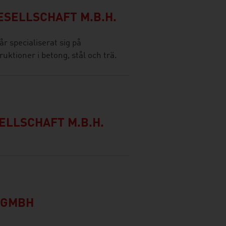
SELLSCHAFT M.B.H.
r specialiserat sig på
ktioner i betong, stål och trä.
LLSCHAFT M.B.H.
 GMBH