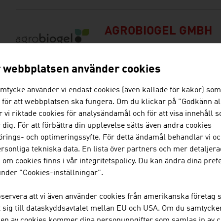
AGROBIOGEL GMBH
 webbplatsen använder cookies
"AGROFLOR" KUNST
amtycke använder vi endast cookies (även kallade för kakor) som
M.B.H.
 för att webbplatsen ska fungera. Om du klickar på "Godkänn al
 vi riktade cookies för analysändamål och för att visa innehåll 
r dig. För att förbättra din upplevelse sätts även andra cookies
rings- och optimeringssyfte. För detta ändamål behandlar vi oc
rsonliga tekniska data. En lista över partners och mer detaljera
ALVETRA & WERFFT 
 om cookies finns i vår integritetspolicy. Du kan ändra dina pre
GMBH
nder "Cookies-inställningar".
servera att vi även använder cookies från amerikanska företag 
t sig till dataskyddsavtalet mellan EU och USA. Om du samtycker 
APV TECHNISCHE PR
en av cookies kommer dina personuppgifter som samlas in av c