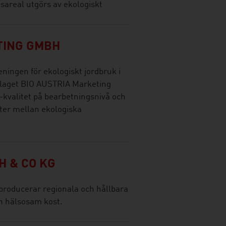
ksareal utgörs av ekologiskt
TING GMBH
ningen för ekologiskt jordbruk i
olaget BIO AUSTRIA Marketing
valitet på bearbetningsnivå och
eter mellan ekologiska
 & CO KG
producerar regionala och hållbara
h hälsosam kost.