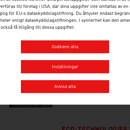
verföras till företag i USA, där dina uppgifter inte omfattas av e
lig för EU:s dataskyddslagstiftning. Du åtnjuter endast begrän
gheter enligt dataskyddslagstiftningen. I synnerhet kan den am
också få tillgång till dessa uppgifter.
BIOMEDICA MEDIZI
Godkänn alla
BIOMIN GMBH
Inställningar
Avvisa alla
BUCHEGGER GEORG