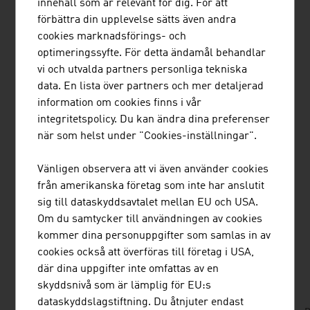
allvar genom att arbeta hållbart och medvetet. Förnybar
innehåll som är relevant för dig. För att
energiproduktion är mestadels fragmenterad och
förbättra din upplevelse sätts även andra
decentraliserad och därför mer stabil vid olika
cookies marknadsförings- och
störningar. Utmaningen med naturresurser är nämligen
optimeringssyfte. För detta ändamål behandlar
fluktuationer i tillgänglighet. Det är därför österrikiska
vi och utvalda partners personliga tekniska
företag utvecklar nya lösningar för lagring av elektrisk
data. En lista över partners och mer detaljerad
energi, just för att göra försörjningen trygg och stabil. På
information om cookies finns i vår
detta sätt bidrar de till en positiv utveckling inom
integritetspolicy. Du kan ändra dina preferenser
energisektorn.
när som helst under "Cookies-inställningar".
Mer information om
ledande aktörer
från Österrike
Vänligen observera att vi även använder cookies
inom
industrimiljöteknik
och aktuella trender finns
från amerikanska företag som inte har anslutit
i
FRESH VIEW Magazine - #GreenTech from Austria
sig till dataskyddsavtalet mellan EU och USA.
Om du samtycker till användningen av cookies
kommer dina personuppgifter som samlas in av
cookies också att överföras till företag i USA,
NEDLADDNINGAR
listen
downloads
där dina uppgifter inte omfattas av en
skyddsnivå som är lämplig för EU:s
dataskyddslagstiftning. Du åtnjuter endast