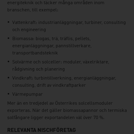
energiteknik och täcker många områden inom
branschen, till exempel:
Vattenkraft: industrianläggningar, turbiner, consulting
och engineering
Biomassa: biogas, trä, träflis, pellets,
energianläggningar, pannstillverkare,
transportbandsteknik
Solvärme och solceller: moduler, växelriktare,
rådgivning och planering
Vindkraft: turbintillverkning, energianläggningar,
consulting, drift av vindkraftparker
Värmepumpar
Mer än en tredjedel av Österrikes solcellsmoduler
exporteras. När det gäller biomassapannor och termiska
solfångare ligger exportandelen väl över 70 %.
RELEVANTA NISCHFÖRETAG