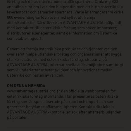
företag och deras internationella affärspartners. Omkring 800
anställda runt om i världen hjälper dig med att hitta österrikiska
leverantörer och samarbetspartners. Varje år arrangerar vi cirka
800 evenemang världen över med syftet att främja
affärskontakter. Därutöver kan ADVANTAGE AUSTRIA hjälpa till
med kontakter till österrikiska företag som söker importörer,
distributörer eller agenter, samt ge information om Österrike
som etableringsort.
Genom att främja österrikiska produkter och tjänster världen
över samt hjälpa utländska företag och organisationer att bygga
starka relationer med österrikiska företag, skapar vi på
ADVANTAGE AUSTRIA, internationella affärsmöjligher samtidigt
som vi underlättar utbytet av idéer och innovationer mellan
Österrike och resten av världen.
OM DENNA HEMSIDA
www.advantageaustria.org är den officiella webbportalen för
österrikiska företag utomlands. Här presenteras österrikiska
företag som är specialiserade på export och import och som
genererar betydande affärsmöjligheter. Kontakta ditt lokala
ADVANTAGE AUSTRIA-kontor eller sök efter affärserbjudanden
på portalen.