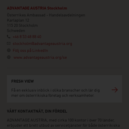
ADVANTAGE AUSTRIA Stockholm
Österrikes Ambassad - Handelsavdelningen
Karlaplan 12
115 20 Stockholm
Schweden
+46 8 53 48 88 40
stockholm@advantageaustria.org
Följ oss på LinkedIn
www.advantageaustria.org/se
FRESH VIEW
Få en exklusiv inblick i olika branscher och lär dig
mer om österrikiska företag och verksamheter.
VÅRT KONTAKTNÄT, DIN FÖRDEL
ADVANTAGE AUSTRIA, med cirka 100 kontor i över 70 länder,
erbjuder ett brett utbud av servicetjänster för både österrikiska