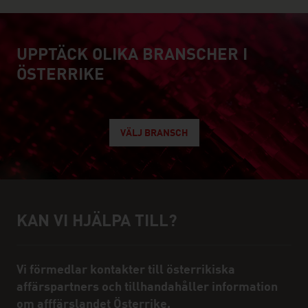
UPPTÄCK OLIKA BRANSCHER I
explore austrian industry
ÖSTERRIKE
VÄLJ BRANSCH
KAN VI HJÄLPA TILL?
Hjälp och kontaktperson
Vi förmedlar kontakter till österrikiska
affärspartners och tillhandahåller information
om afffärslandet Österrike.