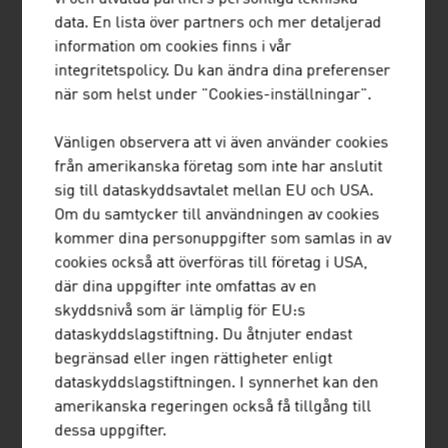
Våra nyheter
data. En lista över partners och mer detaljerad
information om cookies finns i vår
integritetspolicy. Du kan ändra dina preferenser
när som helst under "Cookies-inställningar".
Vänligen observera att vi även använder cookies
från amerikanska företag som inte har anslutit
sig till dataskyddsavtalet mellan EU och USA.
Om du samtycker till användningen av cookies
kommer dina personuppgifter som samlas in av
16. JULY 2026
cookies också att överföras till företag i USA,
där dina uppgifter inte omfattas av en
TRUSTED EXPERTISE: FÖRETAG
skyddsnivå som är lämplig för EU:s
SOM TOG HEM EXPORTPRISET I
dataskyddslagstiftning. Du åtnjuter endast
GULD
begränsad eller ingen rättigheter enligt
dataskyddslagstiftningen. I synnerhet kan den
Det här är de österrikiska företag som
amerikanska regeringen också få tillgång till
tilldelades Exportpriset i guld 2026.
dessa uppgifter.