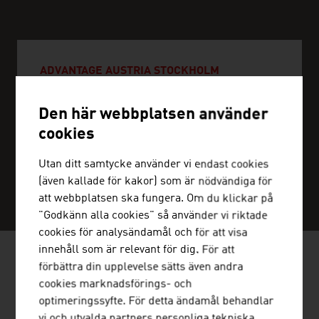
ADVANTAGE AUSTRIA STOCKHOLM
+46 8 53 48 88 40
Den här webbplatsen använder
stockholm@advantageaustria.org
cookies
Utan ditt samtycke använder vi endast cookies
(även kallade för kakor) som är nödvändiga för
SERVICENTER
att webbplatsen ska fungera. Om du klickar på
"Godkänn alla cookies" så använder vi riktade
cookies för analysändamål och för att visa
innehåll som är relevant för dig. För att
förbättra din upplevelse sätts även andra
cookies marknadsförings- och
NYHETER
optimeringssyfte. För detta ändamål behandlar
vi och utvalda partners personliga tekniska