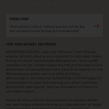
FRESH VIEW
Få en exklusiv inblick i olika branscher och lär dig
mer om österrikiska företag och verksamheter.
VÅRT KONTAKTNÄT, DIN FÖRDEL
ADVANTAGE AUSTRIA, med cirka 100 kontor i över 70 länder,
erbjuder ett brett utbud av servicetjänster för både österrikiska
företag och deras internationella affärspartners. Omkring 800
anställda runt om i världen hjälper dig med att hitta österrikiska
leverantörer och samarbetspartners. Varje år arrangerar vi cirka
800 evenemang världen över med syftet att främja
affärskontakter. Därutöver kan ADVANTAGE AUSTRIA hjälpa till
med kontakter till österrikiska företag som söker importörer,
distributörer eller agenter, samt ge information om Österrike
som etableringsort.
Genom att främja österrikiska produkter och tjänster världen
över samt hjälpa utländska företag och organisationer att bygga
starka relationer med österrikiska företag, skapar vi på