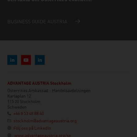
BUSINESS GUIDE AUSTRIA
ADVANTAGE AUSTRIA Stockholm
Österrikes Ambassad - Handelsavdelningen
Karlaplan 12
115 20 Stockholm
Schweden
+46 8 53 48 88 40
stockholm@advantageaustria.org
Följ oss på LinkedIn
www.advantageaustria.org/se